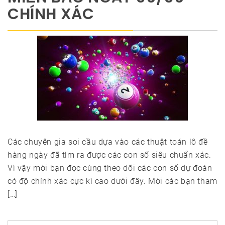
CHÍNH XÁC
Các chuyên gia soi cầu dựa vào các thuật toán lô đề
hàng ngày đã tìm ra được các con số siêu chuẩn xác.
Vì vậy mời bạn đọc cùng theo dõi các con số dự đoán
có độ chính xác cực kì cao dưới đây. Mời các bạn tham
[…]