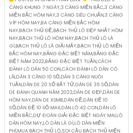
CÀNG KHUNG 7 NGÀY
,
3 CÀNG MIỀN BẮC
,
3 CÀNG
MIỀN BẮC HÔM NAY
,
3 CÀNG SIÊU CHUẨN
,
3 CÀNG
VÍP HÔM NAY
,
BA CÀNG MIỀN BẮC HÔM
NAY
,
BẠCH THỦ ĐỀ
,
BẠCH THỦ LÔ ĐẸP NHẤT HÔM
NAY
,
BẠCH THỦ LÔ HÔM NAY
,
BẠCH THỦ LÔ LÀ
GÌ
,
BẠCH THỦ LÔ LÀ GIẢI MẤY
,
BẠCH THỦ LÔ MIỀN
BẮC HÔM NAY
,
BẢNG ĐẶC BIỆT NĂM
,
BẢNG ĐẶC
BIỆT NĂM 2022
,
BẢNG ĐẶC BIỆT TUẦN
,
CÁCH
ĐÁNH LÔ DÀN 50 CON
,
CÁCH ĐÁNH LÔ DÀN CÓ
LÃI
,
DÀN 3 CÀNG 10 SỐ
,
DÀN 3 CÀNG NUÔI
TUẦN
,
DÀN DE 20 SỐ BẤT TỬ
,
DÀN DE 35 SỐ
,
DÀN
DE ĐÁNH QUANH NĂM 2022
,
DÀN DE ĐẸP
,
DÀN DE
HÔM NAY
,
DÀN DE XSMB
,
DÀN ĐỀ
,
DÀN ĐỀ 10
SỐ
,
DÀN ĐỀ 10 SỐ MAX
,
DÀN LÔ 42 CON
,
DÀN LÔ
MIỀN BẮC
,
DỰ ĐOÁN GIẢI ĐẶC BIỆT NGÀY MAI
,
LÔ
DÀN HÔM NAY
,
LÔ DÀN LÀ GÌ
,
LÔ DÀN MIỄN
PHÍ
,
MUA BẠCH THỦ LÔ
,
SOI CẦU BẠCH THỦ MIỀN