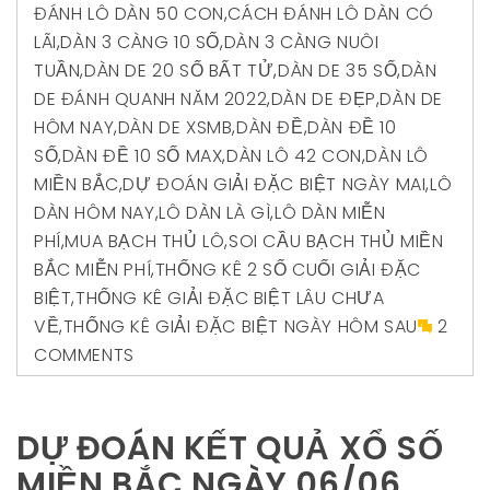
ĐÁNH LÔ DÀN 50 CON
,
CÁCH ĐÁNH LÔ DÀN CÓ
LÃI
,
DÀN 3 CÀNG 10 SỐ
,
DÀN 3 CÀNG NUÔI
TUẦN
,
DÀN DE 20 SỐ BẤT TỬ
,
DÀN DE 35 SỐ
,
DÀN
DE ĐÁNH QUANH NĂM 2022
,
DÀN DE ĐẸP
,
DÀN DE
HÔM NAY
,
DÀN DE XSMB
,
DÀN ĐỀ
,
DÀN ĐỀ 10
SỐ
,
DÀN ĐỀ 10 SỐ MAX
,
DÀN LÔ 42 CON
,
DÀN LÔ
MIỀN BẮC
,
DỰ ĐOÁN GIẢI ĐẶC BIỆT NGÀY MAI
,
LÔ
DÀN HÔM NAY
,
LÔ DÀN LÀ GÌ
,
LÔ DÀN MIỄN
PHÍ
,
MUA BẠCH THỦ LÔ
,
SOI CẦU BẠCH THỦ MIỀN
BẮC MIỄN PHÍ
,
THỐNG KÊ 2 SỐ CUỐI GIẢI ĐẶC
BIỆT
,
THỐNG KÊ GIẢI ĐẶC BIỆT LÂU CHƯA
VỀ
,
THỐNG KÊ GIẢI ĐẶC BIỆT NGÀY HÔM SAU
2
COMMENTS
DỰ ĐOÁN KẾT QUẢ XỔ SỐ
MIỀN BẮC NGÀY 06/06