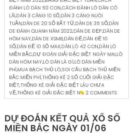
BIỆT NĂM 2022
,
BẢNG ĐẶC BIỆT TUẦN
,
CÁCH
ĐÁNH LÔ DÀN 50 CON
,
CÁCH ĐÁNH LÔ DÀN CÓ
LÃI
,
DÀN 3 CÀNG 10 SỐ
,
DÀN 3 CÀNG NUÔI
TUẦN
,
DÀN DE 20 SỐ BẤT TỬ
,
DÀN DE 35 SỐ
,
DÀN
DE ĐÁNH QUANH NĂM 2022
,
DÀN DE ĐẸP
,
DÀN DE
HÔM NAY
,
DÀN DE XSMB
,
DÀN ĐỀ
,
DÀN ĐỀ 10
SỐ
,
DÀN ĐỀ 10 SỐ MAX
,
DÀN LÔ 42 CON
,
DÀN LÔ
MIỀN BẮC
,
DỰ ĐOÁN GIẢI ĐẶC BIỆT NGÀY MAI
,
LÔ
DÀN HÔM NAY
,
LÔ DÀN LÀ GÌ
,
LÔ DÀN MIỄN
PHÍ
,
MUA BẠCH THỦ LÔ
,
SOI CẦU BẠCH THỦ MIỀN
BẮC MIỄN PHÍ
,
THỐNG KÊ 2 SỐ CUỐI GIẢI ĐẶC
BIỆT
,
THỐNG KÊ GIẢI ĐẶC BIỆT LÂU CHƯA
VỀ
,
THỐNG KÊ GIẢI ĐẶC BIỆT N
2 COMMENTS
DỰ ĐOÁN KẾT QUẢ XỔ SỐ
MIỀN BẮC NGÀY 01/06