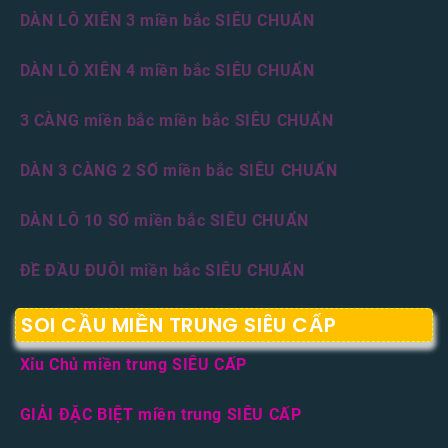
DÀN LÔ XIÊN 3 miền bắc SIÊU CHUẨN
DÀN LÔ XIÊN 4 miền bắc SIÊU CHUẨN
3 CÀNG miền bắc miền bắc SIÊU CHUẨN
DÀN 3 CÀNG 2 SỐ miền bắc SIÊU CHUẨN
DÀN LÔ 10 SỐ miền bắc SIÊU CHUẨN
ĐỀ ĐẦU ĐUÔI miền bắc SIÊU CHUẨN
SOI CẦU MIỀN TRUNG SIÊU CẤP
Xỉu Chủ miền trung SIÊU CẤP
GIẢI ĐẶC BIỆT miền trung SIÊU CẤP