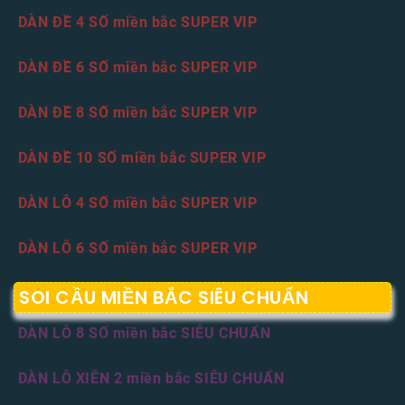
DÀN ĐỀ 4 SỐ miền bắc SUPER VIP
DÀN ĐỀ 6 SỐ miền bắc SUPER VIP
DÀN ĐỀ 8 SỐ miền bắc SUPER VIP
DÀN ĐỀ 10 SỐ miền bắc SUPER VIP
DÀN LÔ 4 SỐ miền bắc SUPER VIP
DÀN LÔ 6 SỐ miền bắc SUPER VIP
SOI CẦU MIỀN BẮC SIÊU CHUẨN
DÀN LÔ 8 SỐ miền bắc SIÊU CHUẨN
DÀN LÔ XIÊN 2 miền bắc SIÊU CHUẨN