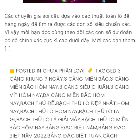
Các chuyên gia soi cầu dựa vào các thuật toán lô đề
hàng ngày đã tìm ra được các con số siêu chuẩn xác.
Vì vậy mời bạn đọc cùng theo dõi các con số dự đoán
có độ chính xác cực kì cao dưới đây. Mời các bạn tham
[…]
POSTED IN CHƯA PHÂN LOẠI
TAGGED
3
CÀNG KHUNG 7 NGÀY
,
3 CÀNG MIỀN BẮC
,
3 CÀNG
MIỀN BẮC HÔM NAY
,
3 CÀNG SIÊU CHUẨN
,
3 CÀNG
VÍP HÔM NAY
,
BA CÀNG MIỀN BẮC HÔM
NAY
,
BẠCH THỦ ĐỀ
,
BẠCH THỦ LÔ ĐẸP NHẤT HÔM
NAY
,
BẠCH THỦ LÔ HÔM NAY
,
BẠCH THỦ LÔ LÀ
GÌ
,
BẠCH THỦ LÔ LÀ GIẢI MẤY
,
BẠCH THỦ LÔ MIỀN
BẮC HÔM NAY
,
BẢNG ĐẶC BIỆT NĂM
,
BẢNG ĐẶC
BIỆT NĂM 2022
,
BẢNG ĐẶC BIỆT TUẦN
,
CÁCH