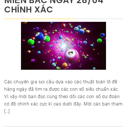
MIỀN BẮC NGÀY 28/04
CHÍNH XÁC
Các chuyên gia soi cầu dựa vào các thuật toán lô đề
hàng ngày đã tìm ra được các con số siêu chuẩn xác.
Vì vậy mời bạn đọc cùng theo dõi các con số dự đoán
có độ chính xác cực kì cao dưới đây. Mời các bạn tham
[…]