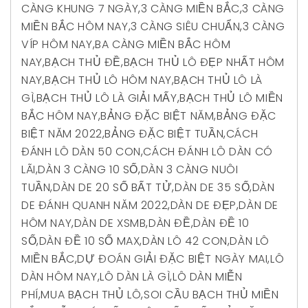
CÀNG KHUNG 7 NGÀY
,
3 CÀNG MIỀN BẮC
,
3 CÀNG
MIỀN BẮC HÔM NAY
,
3 CÀNG SIÊU CHUẨN
,
3 CÀNG
VÍP HÔM NAY
,
BA CÀNG MIỀN BẮC HÔM
NAY
,
BẠCH THỦ ĐỀ
,
BẠCH THỦ LÔ ĐẸP NHẤT HÔM
NAY
,
BẠCH THỦ LÔ HÔM NAY
,
BẠCH THỦ LÔ LÀ
GÌ
,
BẠCH THỦ LÔ LÀ GIẢI MẤY
,
BẠCH THỦ LÔ MIỀN
BẮC HÔM NAY
,
BẢNG ĐẶC BIỆT NĂM
,
BẢNG ĐẶC
BIỆT NĂM 2022
,
BẢNG ĐẶC BIỆT TUẦN
,
CÁCH
ĐÁNH LÔ DÀN 50 CON
,
CÁCH ĐÁNH LÔ DÀN CÓ
LÃI
,
DÀN 3 CÀNG 10 SỐ
,
DÀN 3 CÀNG NUÔI
TUẦN
,
DÀN DE 20 SỐ BẤT TỬ
,
DÀN DE 35 SỐ
,
DÀN
DE ĐÁNH QUANH NĂM 2022
,
DÀN DE ĐẸP
,
DÀN DE
HÔM NAY
,
DÀN DE XSMB
,
DÀN ĐỀ
,
DÀN ĐỀ 10
SỐ
,
DÀN ĐỀ 10 SỐ MAX
,
DÀN LÔ 42 CON
,
DÀN LÔ
MIỀN BẮC
,
DỰ ĐOÁN GIẢI ĐẶC BIỆT NGÀY MAI
,
LÔ
DÀN HÔM NAY
,
LÔ DÀN LÀ GÌ
,
LÔ DÀN MIỄN
PHÍ
,
MUA BẠCH THỦ LÔ
,
SOI CẦU BẠCH THỦ MIỀN