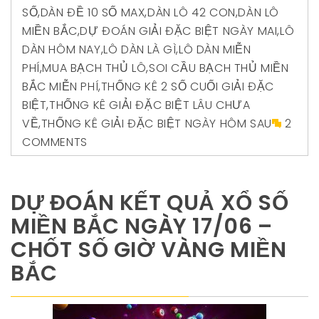
SỐ
,
DÀN ĐỀ 10 SỐ MAX
,
DÀN LÔ 42 CON
,
DÀN LÔ
MIỀN BẮC
,
DỰ ĐOÁN GIẢI ĐẶC BIỆT NGÀY MAI
,
LÔ
DÀN HÔM NAY
,
LÔ DÀN LÀ GÌ
,
LÔ DÀN MIỄN
PHÍ
,
MUA BẠCH THỦ LÔ
,
SOI CẦU BẠCH THỦ MIỀN
BẮC MIỄN PHÍ
,
THỐNG KÊ 2 SỐ CUỐI GIẢI ĐẶC
BIỆT
,
THỐNG KÊ GIẢI ĐẶC BIỆT LÂU CHƯA
VỀ
,
THỐNG KÊ GIẢI ĐẶC BIỆT NGÀY HÔM SAU
2
COMMENTS
DỰ ĐOÁN KẾT QUẢ XỔ SỐ
MIỀN BẮC NGÀY 17/06 –
CHỐT SỐ GIỜ VÀNG MIỀN
BẮC