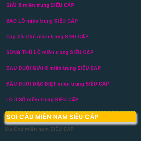
GIẢI 8 miền trung SIÊU CẤP
BAO LÔ miền trung SIÊU CẤP
Cặp Xỉu Chủ miền trung SIÊU CẤP
SONG THỦ LÔ miền trung SIÊU CẤP
ĐẦU ĐUÔI GIẢI 8 miền trung SIÊU CẤP
ĐẦU ĐUÔI ĐẶC BIỆT miền trung SIÊU CẤP
LÔ 3 SỐ miền trung SIÊU CẤP
SOI CẦU MIỀN NAM SIÊU CẤP
Xỉu Chủ miền nam SIÊU CẤP