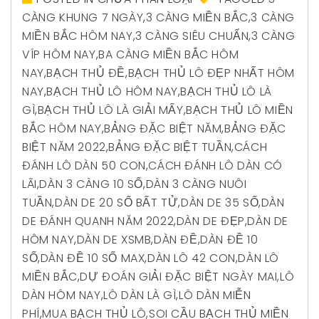
CÀNG KHUNG 7 NGÀY
,
3 CÀNG MIỀN BẮC
,
3 CÀNG
MIỀN BẮC HÔM NAY
,
3 CÀNG SIÊU CHUẨN
,
3 CÀNG
VÍP HÔM NAY
,
BA CÀNG MIỀN BẮC HÔM
NAY
,
BẠCH THỦ ĐỀ
,
BẠCH THỦ LÔ ĐẸP NHẤT HÔM
NAY
,
BẠCH THỦ LÔ HÔM NAY
,
BẠCH THỦ LÔ LÀ
GÌ
,
BẠCH THỦ LÔ LÀ GIẢI MẤY
,
BẠCH THỦ LÔ MIỀN
BẮC HÔM NAY
,
BẢNG ĐẶC BIỆT NĂM
,
BẢNG ĐẶC
BIỆT NĂM 2022
,
BẢNG ĐẶC BIỆT TUẦN
,
CÁCH
ĐÁNH LÔ DÀN 50 CON
,
CÁCH ĐÁNH LÔ DÀN CÓ
LÃI
,
DÀN 3 CÀNG 10 SỐ
,
DÀN 3 CÀNG NUÔI
TUẦN
,
DÀN DE 20 SỐ BẤT TỬ
,
DÀN DE 35 SỐ
,
DÀN
DE ĐÁNH QUANH NĂM 2022
,
DÀN DE ĐẸP
,
DÀN DE
HÔM NAY
,
DÀN DE XSMB
,
DÀN ĐỀ
,
DÀN ĐỀ 10
SỐ
,
DÀN ĐỀ 10 SỐ MAX
,
DÀN LÔ 42 CON
,
DÀN LÔ
MIỀN BẮC
,
DỰ ĐOÁN GIẢI ĐẶC BIỆT NGÀY MAI
,
LÔ
DÀN HÔM NAY
,
LÔ DÀN LÀ GÌ
,
LÔ DÀN MIỄN
PHÍ
,
MUA BẠCH THỦ LÔ
,
SOI CẦU BẠCH THỦ MIỀN