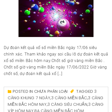
Dự đoán kết quả xổ số miền Bắc ngày 17/06 siêu
chính xác. Tham khảo ngay soi cầu lô dự đoán kết quả
xổ số miền Bắc hôm nay.Chốt số giờ vàng miền Bắc .
Chốt số giờ vàng miền Bắc ngày 17/06/2022 Giờ vàng
chốt số, dự đoán kết quả xổ […]
POSTED IN CHƯA PHÂN LOẠI
TAGGED
3
CÀNG KHUNG 7 NGÀY
,
3 CÀNG MIỀN BẮC
,
3 CÀNG
MIỀN BẮC HÔM NAY
,
3 CÀNG SIÊU CHUẨN
,
3 CÀNG
VÍP HÔM NAY
,
BA CÀNG MIỀN BẮC HÔM