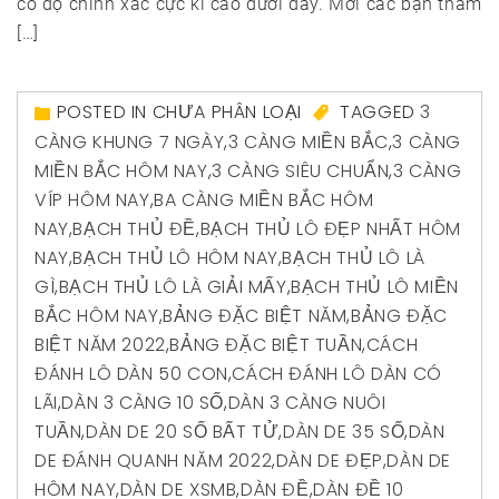
có độ chính xác cực kì cao dưới đây. Mời các bạn tham
[…]
POSTED IN CHƯA PHÂN LOẠI
TAGGED
3
CÀNG KHUNG 7 NGÀY
,
3 CÀNG MIỀN BẮC
,
3 CÀNG
MIỀN BẮC HÔM NAY
,
3 CÀNG SIÊU CHUẨN
,
3 CÀNG
VÍP HÔM NAY
,
BA CÀNG MIỀN BẮC HÔM
NAY
,
BẠCH THỦ ĐỀ
,
BẠCH THỦ LÔ ĐẸP NHẤT HÔM
NAY
,
BẠCH THỦ LÔ HÔM NAY
,
BẠCH THỦ LÔ LÀ
GÌ
,
BẠCH THỦ LÔ LÀ GIẢI MẤY
,
BẠCH THỦ LÔ MIỀN
BẮC HÔM NAY
,
BẢNG ĐẶC BIỆT NĂM
,
BẢNG ĐẶC
BIỆT NĂM 2022
,
BẢNG ĐẶC BIỆT TUẦN
,
CÁCH
ĐÁNH LÔ DÀN 50 CON
,
CÁCH ĐÁNH LÔ DÀN CÓ
LÃI
,
DÀN 3 CÀNG 10 SỐ
,
DÀN 3 CÀNG NUÔI
TUẦN
,
DÀN DE 20 SỐ BẤT TỬ
,
DÀN DE 35 SỐ
,
DÀN
DE ĐÁNH QUANH NĂM 2022
,
DÀN DE ĐẸP
,
DÀN DE
HÔM NAY
,
DÀN DE XSMB
,
DÀN ĐỀ
,
DÀN ĐỀ 10