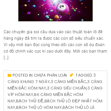
Các chuyên gia soi cầu dựa vào các thuật toán lô đề
hàng ngày đã tìm ra được các con số siêu chuẩn xác.
Vì vậy mời bạn đọc cùng theo dõi các con số dự đoán
có độ chính xác cực kì cao dưới đây. Mời các bạn tham
[…]
POSTED IN CHƯA PHÂN LOẠI
TAGGED
3
CÀNG KHUNG 7 NGÀY
,
3 CÀNG MIỀN BẮC
,
3 CÀNG
MIỀN BẮC HÔM NAY
,
3 CÀNG SIÊU CHUẨN
,
3 CÀNG
VÍP HÔM NAY
,
BA CÀNG MIỀN BẮC HÔM
NAY
,
BẠCH THỦ ĐỀ
,
BẠCH THỦ LÔ ĐẸP NHẤT HÔM
NAY
,
BẠCH THỦ LÔ HÔM NAY
,
BẠCH THỦ LÔ LÀ