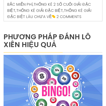
BẮC MIỄN PHÍ
,
THỐNG KÊ 2 SỐ CUỐI GIẢI ĐẶC
BIỆT
,
THỐNG KÊ GIẢI ĐẶC BIỆT
,
THỐNG KÊ GIẢI
ĐẶC BIỆT LÂU CHƯA VỀ
2 COMMENTS
PHƯƠNG PHÁP ĐÁNH LÔ
XIÊN HIỆU QUẢ