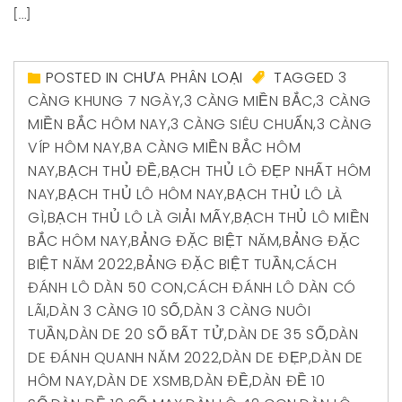
[…]
POSTED IN CHƯA PHÂN LOẠI
TAGGED
3
CÀNG KHUNG 7 NGÀY
,
3 CÀNG MIỀN BẮC
,
3 CÀNG
MIỀN BẮC HÔM NAY
,
3 CÀNG SIÊU CHUẨN
,
3 CÀNG
VÍP HÔM NAY
,
BA CÀNG MIỀN BẮC HÔM
NAY
,
BẠCH THỦ ĐỀ
,
BẠCH THỦ LÔ ĐẸP NHẤT HÔM
NAY
,
BẠCH THỦ LÔ HÔM NAY
,
BẠCH THỦ LÔ LÀ
GÌ
,
BẠCH THỦ LÔ LÀ GIẢI MẤY
,
BẠCH THỦ LÔ MIỀN
BẮC HÔM NAY
,
BẢNG ĐẶC BIỆT NĂM
,
BẢNG ĐẶC
BIỆT NĂM 2022
,
BẢNG ĐẶC BIỆT TUẦN
,
CÁCH
ĐÁNH LÔ DÀN 50 CON
,
CÁCH ĐÁNH LÔ DÀN CÓ
LÃI
,
DÀN 3 CÀNG 10 SỐ
,
DÀN 3 CÀNG NUÔI
TUẦN
,
DÀN DE 20 SỐ BẤT TỬ
,
DÀN DE 35 SỐ
,
DÀN
DE ĐÁNH QUANH NĂM 2022
,
DÀN DE ĐẸP
,
DÀN DE
HÔM NAY
,
DÀN DE XSMB
,
DÀN ĐỀ
,
DÀN ĐỀ 10