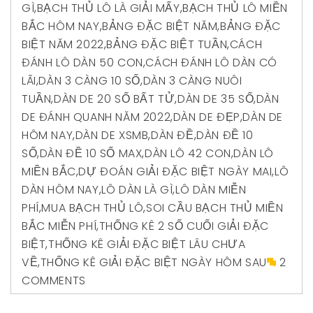
GÌ
,
BẠCH THỦ LÔ LÀ GIẢI MẤY
,
BẠCH THỦ LÔ MIỀN
BẮC HÔM NAY
,
BẢNG ĐẶC BIỆT NĂM
,
BẢNG ĐẶC
BIỆT NĂM 2022
,
BẢNG ĐẶC BIỆT TUẦN
,
CÁCH
ĐÁNH LÔ DÀN 50 CON
,
CÁCH ĐÁNH LÔ DÀN CÓ
LÃI
,
DÀN 3 CÀNG 10 SỐ
,
DÀN 3 CÀNG NUÔI
TUẦN
,
DÀN DE 20 SỐ BẤT TỬ
,
DÀN DE 35 SỐ
,
DÀN
DE ĐÁNH QUANH NĂM 2022
,
DÀN DE ĐẸP
,
DÀN DE
HÔM NAY
,
DÀN DE XSMB
,
DÀN ĐỀ
,
DÀN ĐỀ 10
SỐ
,
DÀN ĐỀ 10 SỐ MAX
,
DÀN LÔ 42 CON
,
DÀN LÔ
MIỀN BẮC
,
DỰ ĐOÁN GIẢI ĐẶC BIỆT NGÀY MAI
,
LÔ
DÀN HÔM NAY
,
LÔ DÀN LÀ GÌ
,
LÔ DÀN MIỄN
PHÍ
,
MUA BẠCH THỦ LÔ
,
SOI CẦU BẠCH THỦ MIỀN
BẮC MIỄN PHÍ
,
THỐNG KÊ 2 SỐ CUỐI GIẢI ĐẶC
BIỆT
,
THỐNG KÊ GIẢI ĐẶC BIỆT LÂU CHƯA
VỀ
,
THỐNG KÊ GIẢI ĐẶC BIỆT NGÀY HÔM SAU
2
COMMENTS