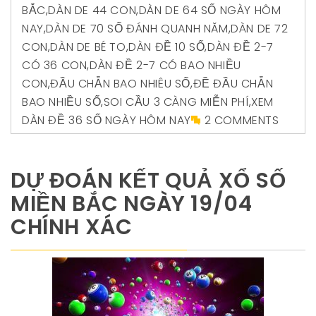
BẮC
,
DÀN DE 44 CON
,
DÀN DE 64 SỐ NGÀY HÔM
NAY
,
DÀN DE 70 SỐ ĐÁNH QUANH NĂM
,
DÀN DE 72
CON
,
DÀN DE BÉ TO
,
DÀN ĐỀ 10 SỐ
,
DÀN ĐỀ 2-7
CÓ 36 CON
,
DÀN ĐỀ 2-7 CÓ BAO NHIỀU
CON
,
ĐẦU CHẴN BAO NHIÊU SỐ
,
ĐỀ ĐẦU CHẴN
BAO NHIỀU SỐ
,
SOI CẦU 3 CÀNG MIỄN PHÍ
,
XEM
DÀN ĐỀ 36 SỐ NGÀY HÔM NAY
2 COMMENTS
DỰ ĐOÁN KẾT QUẢ XỔ SỐ
MIỀN BẮC NGÀY 19/04
CHÍNH XÁC