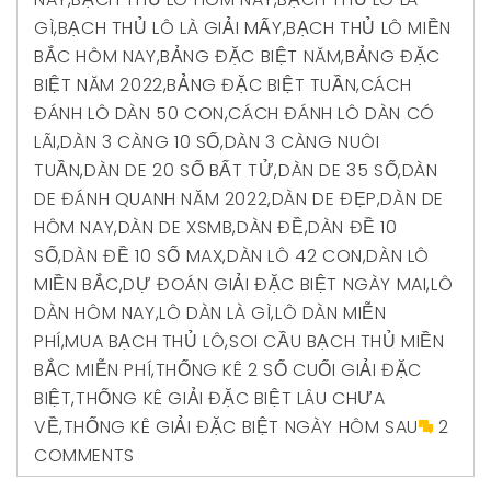
GÌ
,
BẠCH THỦ LÔ LÀ GIẢI MẤY
,
BẠCH THỦ LÔ MIỀN
BẮC HÔM NAY
,
BẢNG ĐẶC BIỆT NĂM
,
BẢNG ĐẶC
BIỆT NĂM 2022
,
BẢNG ĐẶC BIỆT TUẦN
,
CÁCH
ĐÁNH LÔ DÀN 50 CON
,
CÁCH ĐÁNH LÔ DÀN CÓ
LÃI
,
DÀN 3 CÀNG 10 SỐ
,
DÀN 3 CÀNG NUÔI
TUẦN
,
DÀN DE 20 SỐ BẤT TỬ
,
DÀN DE 35 SỐ
,
DÀN
DE ĐÁNH QUANH NĂM 2022
,
DÀN DE ĐẸP
,
DÀN DE
HÔM NAY
,
DÀN DE XSMB
,
DÀN ĐỀ
,
DÀN ĐỀ 10
SỐ
,
DÀN ĐỀ 10 SỐ MAX
,
DÀN LÔ 42 CON
,
DÀN LÔ
MIỀN BẮC
,
DỰ ĐOÁN GIẢI ĐẶC BIỆT NGÀY MAI
,
LÔ
DÀN HÔM NAY
,
LÔ DÀN LÀ GÌ
,
LÔ DÀN MIỄN
PHÍ
,
MUA BẠCH THỦ LÔ
,
SOI CẦU BẠCH THỦ MIỀN
BẮC MIỄN PHÍ
,
THỐNG KÊ 2 SỐ CUỐI GIẢI ĐẶC
BIỆT
,
THỐNG KÊ GIẢI ĐẶC BIỆT LÂU CHƯA
VỀ
,
THỐNG KÊ GIẢI ĐẶC BIỆT NGÀY HÔM SAU
2
COMMENTS