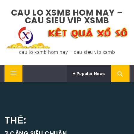
Skip
CAU LO XSMB HOM NAY –
to
CAU SIEU VIP XSMB
content
cau lo xsmb hom nay – cau sieu vip xsmb
Popular News
Primary
Menu
THẺ:
3 CÀNG SIÊU CHUẨN