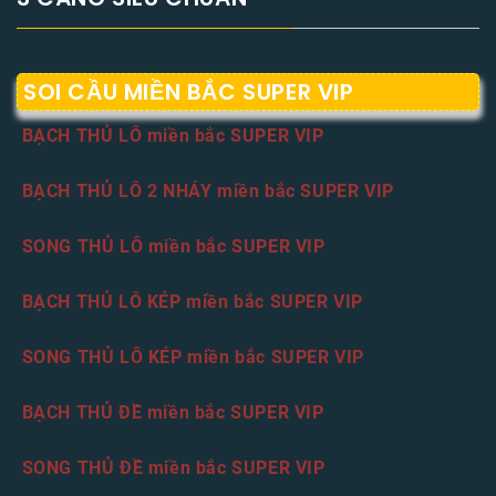
SOI CẦU MIỀN BẮC SUPER VIP
BẠCH THỦ LÔ miền bắc SUPER VIP
BẠCH THỦ LÔ 2 NHÁY miền bắc SUPER VIP
SONG THỦ LÔ miền bắc SUPER VIP
BẠCH THỦ LÔ KÉP miền bắc SUPER VIP
SONG THỦ LÔ KÉP miền bắc SUPER VIP
BẠCH THỦ ĐỀ miền bắc SUPER VIP
SONG THỦ ĐỀ miền bắc SUPER VIP