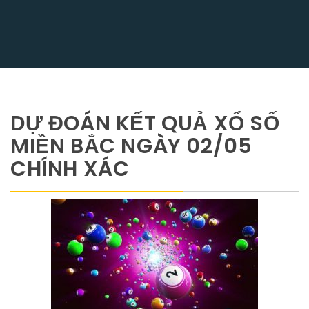
DỰ ĐOÁN KẾT QUẢ XỔ SỐ
MIỀN BẮC NGÀY 02/05
CHÍNH XÁC