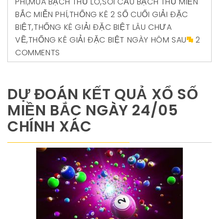
PHÍ
,
MUA BẠCH THỦ LÔ
,
SOI CẦU BẠCH THỦ MIỀN
BẮC MIỄN PHÍ
,
THỐNG KÊ 2 SỐ CUỐI GIẢI ĐẶC
BIỆT
,
THỐNG KÊ GIẢI ĐẶC BIỆT LÂU CHƯA
VỀ
,
THỐNG KÊ GIẢI ĐẶC BIỆT NGÀY HÔM SAU
2
COMMENTS
DỰ ĐOÁN KẾT QUẢ XỔ SỐ
MIỀN BẮC NGÀY 24/05
CHÍNH XÁC