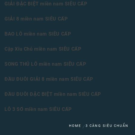
GIẢI ĐẶC BIỆT miền nam SIÊU CẤP
GIẢI 8 miền nam SIÊU CẤP
BAO LÔ miền nam SIÊU CẤP
Cặp Xỉu Chủ miền nam SIÊU CẤP
SONG THỦ LÔ miền nam SIÊU CẤP
ĐẦU ĐUÔI GIẢI 8 miền nam SIÊU CẤP
ĐẦU ĐUÔI ĐẶC BIỆT miền nam SIÊU CẤP
LÔ 3 SỐ miền nam SIÊU CẤP
HOME
3 CÀNG SIÊU CHUẨN