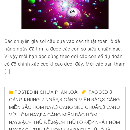
Các chuyên gia soi cầu dựa vào các thuật toán lô đề
hàng ngày đã tìm ra được các con số siêu chuẩn xác.
Vì vậy mời bạn đọc cùng theo dõi các con số dự đoán
có độ chính xác cực kì cao dưới đây. Mời các bạn tham
[…]
POSTED IN CHƯA PHÂN LOẠI
TAGGED
3
CÀNG KHUNG 7 NGÀY
,
3 CÀNG MIỀN BẮC
,
3 CÀNG
MIỀN BẮC HÔM NAY
,
3 CÀNG SIÊU CHUẨN
,
3 CÀNG
VÍP HÔM NAY
,
BA CÀNG MIỀN BẮC HÔM
NAY
,
BẠCH THỦ ĐỀ
,
BẠCH THỦ LÔ ĐẸP NHẤT HÔM
NAY
,
BẠCH THỦ LÔ HÔM NAY
,
BẠCH THỦ LÔ LÀ