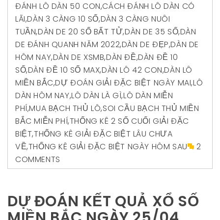
ĐÁNH LÔ DÀN 50 CON
,
CÁCH ĐÁNH LÔ DÀN CÓ
LÃI
,
DÀN 3 CÀNG 10 SỐ
,
DÀN 3 CÀNG NUÔI
TUẦN
,
DÀN DE 20 SỐ BẤT TỬ
,
DÀN DE 35 SỐ
,
DÀN
DE ĐÁNH QUANH NĂM 2022
,
DÀN DE ĐẸP
,
DÀN DE
HÔM NAY
,
DÀN DE XSMB
,
DÀN ĐỀ
,
DÀN ĐỀ 10
SỐ
,
DÀN ĐỀ 10 SỐ MAX
,
DÀN LÔ 42 CON
,
DÀN LÔ
MIỀN BẮC
,
DỰ ĐOÁN GIẢI ĐẶC BIỆT NGÀY MAI
,
LÔ
DÀN HÔM NAY
,
LÔ DÀN LÀ GÌ
,
LÔ DÀN MIỄN
PHÍ
,
MUA BẠCH THỦ LÔ
,
SOI CẦU BẠCH THỦ MIỀN
BẮC MIỄN PHÍ
,
THỐNG KÊ 2 SỐ CUỐI GIẢI ĐẶC
BIỆT
,
THỐNG KÊ GIẢI ĐẶC BIỆT LÂU CHƯA
VỀ
,
THỐNG KÊ GIẢI ĐẶC BIỆT NGÀY HÔM SAU
2
COMMENTS
DỰ ĐOÁN KẾT QUẢ XỔ SỐ
MIỀN BẮC NGÀY 25/04