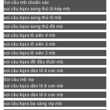
Soi cầu mb chuẩn xác
soi cầu kqxs song thủ lô kép mb
soi cầu kqxs song thủ lô mb
soi cầu kqxs song thủ đề mb
soi cầu kqxs lô xiên 4 mb
soi cầu kqxs lô xiên 3 mb
soi cầu kqxs lô xiên 2 mb
soi cầu kqxs đề đầu đuôi mb
soi cầu kqxs dàn lô 4 con mb
Soi cầu mb vip
soi cầu kqxs dàn lô 8 con mb
soi cầu kqxs dàn lô 6 con mb
soi cầu kqxs ba càng víp mb