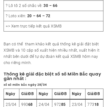
? Lô tô 2 số chắc về:
30 – 66
? Loto xiên:
20 – 64 – 72
=> Xem trực tiếp kết quả XSMB
Bạn có thể tham khảo kết quả thống kê giải đặt biệt
XSMB và 10 cặp số xuất hiện nhiều nhất, xuất hiện ít
nhất bên dưới để tự dự đoán kết quả XSMB hôm nay
cho riêng mình.
Thống kê giải đặc biệt xổ số Miền Bắc quay
gần nhất :
xổ số miền bắc ngày 28/04
Ngày
GiảiĐB
Ngày
GiảiĐB
Ngày
GiảiĐB
25/04
993
68
24/04
972
85
23/04
773
18