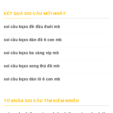
KẾT QUẢ SOI CẦU MỚI NHẤT
soi cầu kqxs đề đầu đuôi mb
soi cầu kqxs dàn đề 6 con mb
soi cầu kqxs ba càng víp mb
soi cầu kqxs song thủ đề mb
soi cầu kqxs dàn lô 6 con mb
TỪ KHÓA SOI CẦU TÌM KIẾM NHIỀU