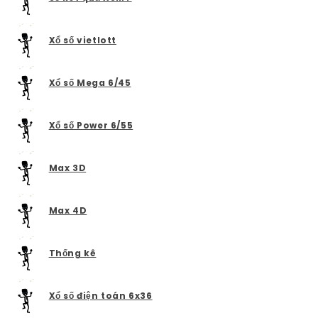
Xổ số vietlott
Xổ số Mega 6/45
Xổ số Power 6/55
Max 3D
Max 4D
Thống kê
Xổ số điện toán 6x36