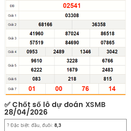
✅ Chốt số lô dự đoán
XSMB
28/04/2026
? Đặc biệt: đầu, đuôi:
8,3