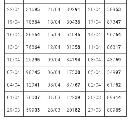
22/04
316
95
21/04
892
91
20/04
589
53
19/04
788
64
18/04
804
36
17/04
873
47
16/04
365
54
15/04
540
45
14/04
967
64
13/04
768
64
12/04
813
58
11/04
863
17
10/04
252
95
09/04
341
94
08/04
437
69
07/04
982
45
06/04
175
38
05/04
549
97
04/04
129
41
03/04
877
67
02/04
617
62
01/04
760
07
31/03
122
39
30/03
899
14
29/03
599
03
28/03
201
82
27/03
809
65