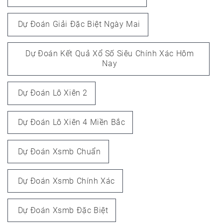
Dự Đoán Giải Đặc Biệt Ngày Mai
Dự Đoán Kết Quả Xổ Số Siêu Chính Xác Hôm
Nay
Dự Đoán Lô Xiên 2
Dự Đoán Lô Xiên 4 Miền Bắc
Dự Đoán Xsmb Chuẩn
Dự Đoán Xsmb Chính Xác
Dự Đoán Xsmb Đặc Biệt