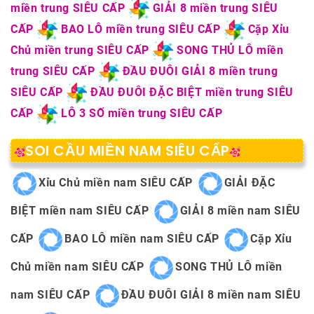
miền trung SIÊU CẤP
GIẢI 8 miền trung SIÊU
CẤP
BAO LÔ miền trung SIÊU CẤP
Cặp Xỉu
Chủ miền trung SIÊU CẤP
SONG THỦ LÔ miền
trung SIÊU CẤP
ĐẦU ĐUÔI GIẢI 8 miền trung
SIÊU CẤP
ĐẦU ĐUÔI ĐẶC BIỆT miền trung SIÊU
CẤP
LÔ 3 SỐ miền trung SIÊU CẤP
SOI CẦU MIỀN NAM SIÊU CẤP
Xỉu Chủ miền nam SIÊU CẤP
GIẢI ĐẶC
BIỆT miền nam SIÊU CẤP
GIẢI 8 miền nam SIÊU
CẤP
BAO LÔ miền nam SIÊU CẤP
Cặp Xỉu
Chủ miền nam SIÊU CẤP
SONG THỦ LÔ miền
nam SIÊU CẤP
ĐẦU ĐUÔI GIẢI 8 miền nam SIÊU