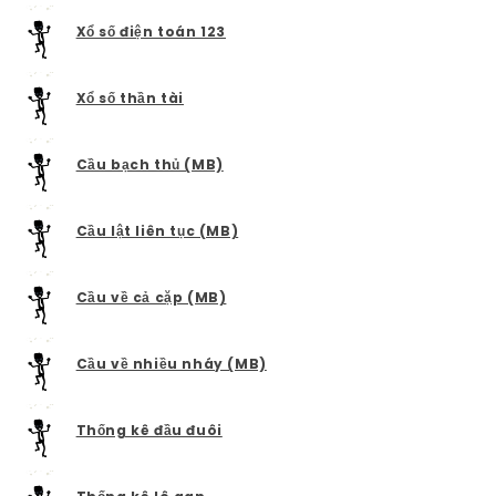
Xổ số điện toán 123
Xổ số thần tài
Cầu bạch thủ (MB)
Cầu lật liên tục (MB)
Cầu về cả cặp (MB)
Cầu về nhiều nháy (MB)
Thống kê đầu đuôi