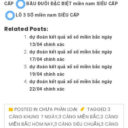
CẤP
ĐẦU ĐUÔI ĐẶC BIỆT miền nam SIÊU CẤP
LÔ 3 SỐ miền nam SIÊU CẤP
Related Posts:
dự đoán kết quả xổ số miền bắc ngày
13/04 chính xác
dự đoán kết quả xổ số miền bắc ngày
17/04 chính xác
dự đoán kết quả xổ số miền bắc ngày
19/04 chính xác
dự đoán kết quả xổ số miền bắc ngày
22/04 chính xác
POSTED IN CHƯA PHÂN LOẠI
TAGGED
3
CÀNG KHUNG 7 NGÀY
,
3 CÀNG MIỀN BẮC
,
3 CÀNG
MIỀN BẮC HÔM NAY
,
3 CÀNG SIÊU CHUẨN
,
3 CÀNG