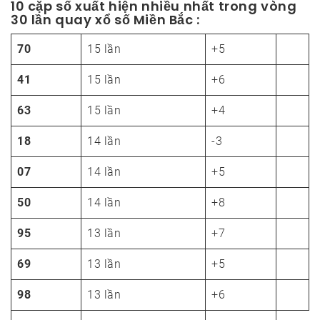
10 cặp số xuất hiện nhiều nhất trong vòng
30 lần quay xổ số Miền Bắc :
70
15 lần
+5
41
15 lần
+6
63
15 lần
+4
18
14 lần
-3
07
14 lần
+5
50
14 lần
+8
95
13 lần
+7
69
13 lần
+5
98
13 lần
+6