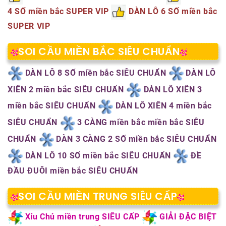
4 SỐ miền bắc SUPER VIP
DÀN LÔ 6 SỐ miền bắc
SUPER VIP
SOI CẦU MIỀN BẮC SIÊU CHUẨN
DÀN LÔ 8 SỐ miền bắc SIÊU CHUẨN
DÀN LÔ
XIÊN 2 miền bắc SIÊU CHUẨN
DÀN LÔ XIÊN 3
miền bắc SIÊU CHUẨN
DÀN LÔ XIÊN 4 miền bắc
SIÊU CHUẨN
3 CÀNG miền bắc miền bắc SIÊU
CHUẨN
DÀN 3 CÀNG 2 SỐ miền bắc SIÊU CHUẨN
DÀN LÔ 10 SỐ miền bắc SIÊU CHUẨN
ĐỀ
ĐẦU ĐUÔI miền bắc SIÊU CHUẨN
SOI CẦU MIỀN TRUNG SIÊU CẤP
Xỉu Chủ miền trung SIÊU CẤP
GIẢI ĐẶC BIỆT