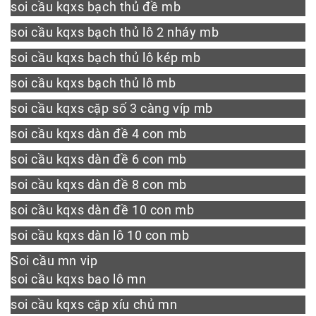
soi cầu kqxs bạch thủ đề mb
soi cầu kqxs bạch thủ lô 2 nháy mb
soi cầu kqxs bạch thủ lô kép mb
soi cầu kqxs bạch thủ lô mb
soi cầu kqxs cặp số 3 càng víp mb
soi cầu kqxs dàn đề 4 con mb
soi cầu kqxs dàn đề 6 con mb
soi cầu kqxs dàn đề 8 con mb
soi cầu kqxs dàn đề 10 con mb
soi cầu kqxs dàn lô 10 con mb
Soi cầu mn vip
soi cầu kqxs bao lô mn
soi cầu kqxs cặp xíu chủ mn