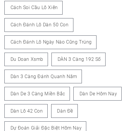
Cách Soi Cầu Lô Xiên
Cách Đánh Lô Dàn 50 Con
Cách Đánh Lô Ngày Nào Cũng Trúng
Du Doan Xsmb
DÀN 3 Càng 192 Số
Dàn 3 Càng Đánh Quanh Năm
Dàn De 3 Càng Miền Bắc
Dàn De Hôm Nay
Dàn Lô 42 Con
Dàn Đề
Dự Đoán Giải Đặc Biệt Hôm Nay