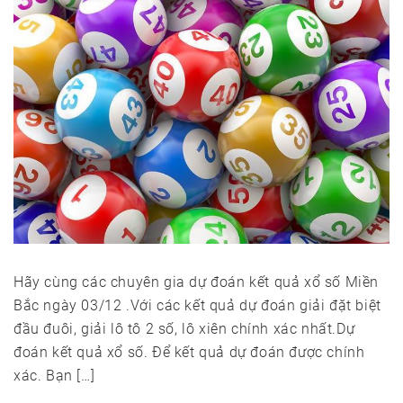
Hãy cùng các chuyên gia dự đoán kết quả xổ số Miền
Bắc ngày 03/12 .Với các kết quả dự đoán giải đặt biệt
đầu đuôi, giải lô tô 2 số, lô xiên chính xác nhất.Dự
đoán kết quả xổ số. Để kết quả dự đoán được chính
xác. Bạn […]