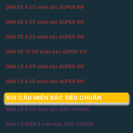
DÀN ĐỀ 4 SỐ miền bắc SUPER VIP
DÀN ĐỀ 6 SỐ miền bắc SUPER VIP
DÀN ĐỀ 8 SỐ miền bắc SUPER VIP
DÀN ĐỀ 10 SỐ miền bắc SUPER VIP
DÀN LÔ 4 SỐ miền bắc SUPER VIP
DÀN LÔ 6 SỐ miền bắc SUPER VIP
SOI CẦU MIỀN BẮC SIÊU CHUẨN
DÀN LÔ 8 SỐ miền bắc SIÊU CHUẨN
DÀN LÔ XIÊN 2 miền bắc SIÊU CHUẨN