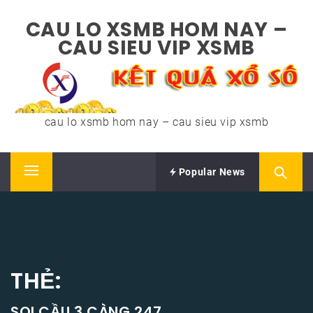
Skip
CAU LO XSMB HOM NAY –
to
CAU SIEU VIP XSMB
content
cau lo xsmb hom nay – cau sieu vip xsmb
Popular News
Primary
Menu
THẺ:
SOI CẦU 3 CÀNG 247