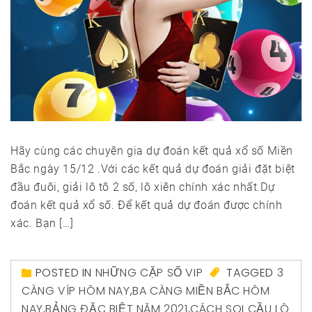
Hãy cùng các chuyên gia dự đoán kết quả xổ số Miền
Bắc ngày 15/12 .Với các kết quả dự đoán giải đặt biệt
đầu đuôi, giải lô tô 2 số, lô xiên chính xác nhất.Dự
đoán kết quả xổ số. Để kết quả dự đoán được chính
xác. Bạn […]
POSTED IN
NHỮNG CẶP SỐ VIP
TAGGED
3
CÀNG VÍP HÔM NAY
,
BA CÀNG MIỀN BẮC HÔM
NAY
,
BẢNG ĐẶC BIỆT NĂM 2021
,
CÁCH SOI CẦU LÔ