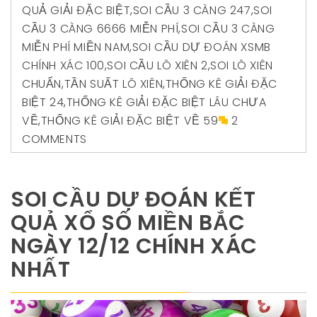
QUẢ GIẢI ĐẶC BIỆT
,
SOI CẦU 3 CÀNG 247
,
SOI
CẦU 3 CÀNG 6666 MIỄN PHÍ
,
SOI CẦU 3 CÀNG
MIỄN PHÍ MIỀN NAM
,
SOI CẦU DỰ ĐOÁN XSMB
CHÍNH XÁC 100
,
SOI CẦU LÔ XIÊN 2
,
SOI LÔ XIÊN
CHUẨN
,
TẦN SUẤT LÔ XIÊN
,
THỐNG KÊ GIẢI ĐẶC
BIỆT 24
,
THỐNG KÊ GIẢI ĐẶC BIỆT LÂU CHƯA
VỀ
,
THỐNG KÊ GIẢI ĐẶC BIỆT VỀ 59
2
COMMENTS
SOI CẦU DỰ ĐOÁN KẾT
QUẢ XỔ SỐ MIỀN BẮC
NGÀY 12/12 CHÍNH XÁC
NHẤT