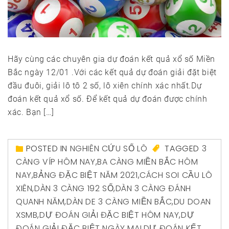
Hãy cùng các chuyên gia dự đoán kết quả xổ số Miền
Bắc ngày 12/01 .Với các kết quả dự đoán giải đặt biệt
đầu đuôi, giải lô tô 2 số, lô xiên chính xác nhất.Dự
đoán kết quả xổ số. Để kết quả dự đoán được chính
xác. Bạn […]
POSTED IN
NGHIÊN CỨU SỐ LÔ
TAGGED
3
CÀNG VÍP HÔM NAY
,
BA CÀNG MIỀN BẮC HÔM
NAY
,
BẢNG ĐẶC BIỆT NĂM 2021
,
CÁCH SOI CẦU LÔ
XIÊN
,
DÀN 3 CÀNG 192 SỐ
,
DÀN 3 CÀNG ĐÁNH
QUANH NĂM
,
DÀN DE 3 CÀNG MIỀN BẮC
,
DU DOAN
XSMB
,
DỰ ĐOÁN GIẢI ĐẶC BIỆT HÔM NAY
,
DỰ
ĐOÁN GIẢI ĐẶC BIỆT NGÀY MAI
,
DỰ ĐOÁN KẾT