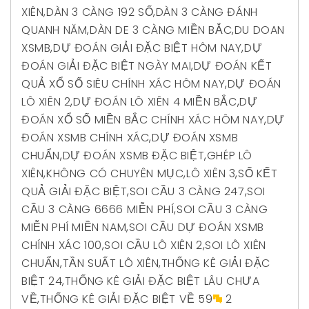
XIÊN
,
DÀN 3 CÀNG 192 SỐ
,
DÀN 3 CÀNG ĐÁNH
QUANH NĂM
,
DÀN DE 3 CÀNG MIỀN BẮC
,
DU DOAN
XSMB
,
DỰ ĐOÁN GIẢI ĐẶC BIỆT HÔM NAY
,
DỰ
ĐOÁN GIẢI ĐẶC BIỆT NGÀY MAI
,
DỰ ĐOÁN KẾT
QUẢ XỔ SỐ SIÊU CHÍNH XÁC HÔM NAY
,
DỰ ĐOÁN
LÔ XIÊN 2
,
DỰ ĐOÁN LÔ XIÊN 4 MIỀN BẮC
,
DỰ
ĐOÁN XỔ SỐ MIỀN BẮC CHÍNH XÁC HÔM NAY
,
DỰ
ĐOÁN XSMB CHÍNH XÁC
,
DỰ ĐOÁN XSMB
CHUẨN
,
DỰ ĐOÁN XSMB ĐẶC BIỆT
,
GHÉP LÔ
XIÊN
,
KHÔNG CÓ CHUYÊN MỤC
,
LÔ XIÊN 3
,
SỐ KẾT
QUẢ GIẢI ĐẶC BIỆT
,
SOI CẦU 3 CÀNG 247
,
SOI
CẦU 3 CÀNG 6666 MIỄN PHÍ
,
SOI CẦU 3 CÀNG
MIỄN PHÍ MIỀN NAM
,
SOI CẦU DỰ ĐOÁN XSMB
CHÍNH XÁC 100
,
SOI CẦU LÔ XIÊN 2
,
SOI LÔ XIÊN
CHUẨN
,
TẦN SUẤT LÔ XIÊN
,
THỐNG KÊ GIẢI ĐẶC
BIỆT 24
,
THỐNG KÊ GIẢI ĐẶC BIỆT LÂU CHƯA
VỀ
,
THỐNG KÊ GIẢI ĐẶC BIỆT VỀ 59
2