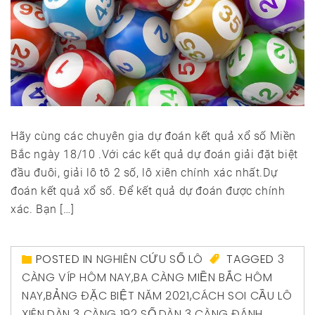
Hãy cùng các chuyên gia dự đoán kết quả xổ số Miền
Bắc ngày 18/10 .Với các kết quả dự đoán giải đặt biệt
đầu đuôi, giải lô tô 2 số, lô xiên chính xác nhất.Dự
đoán kết quả xổ số. Để kết quả dự đoán được chính
xác. Bạn […]
POSTED IN
NGHIÊN CỨU SỐ LÔ
TAGGED
3
CÀNG VÍP HÔM NAY
,
BA CÀNG MIỀN BẮC HÔM
NAY
,
BẢNG ĐẶC BIỆT NĂM 2021
,
CÁCH SOI CẦU LÔ
XIÊN
,
DÀN 3 CÀNG 192 SỐ
,
DÀN 3 CÀNG ĐÁNH