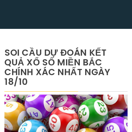
SOI CẦU DỰ ĐOÁN KẾT
QUẢ XỔ SỐ MIỀN BẮC
CHÍNH XÁC NHẤT NGÀY
18/10