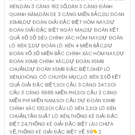
XIÊN
,
DÀN 3 CÀNG 192 SỐ
,
DÀN 3 CÀNG ĐÁNH
QUANH NĂM
,
DÀN DE 3 CÀNG MIỀN BẮC
,
DU DOAN
XSMB
,
DỰ ĐOÁN GIẢI ĐẶC BIỆT HÔM NAY
,
DỰ
ĐOÁN GIẢI ĐẶC BIỆT NGÀY MAI
,
DỰ ĐOÁN KẾT
QUẢ XỔ SỐ SIÊU CHÍNH XÁC HÔM NAY
,
DỰ ĐOÁN
LÔ XIÊN 2
,
DỰ ĐOÁN LÔ XIÊN 4 MIỀN BẮC
,
DỰ
ĐOÁN XỔ SỐ MIỀN BẮC CHÍNH XÁC HÔM NAY
,
DỰ
ĐOÁN XSMB CHÍNH XÁC
,
DỰ ĐOÁN XSMB
CHUẨN
,
DỰ ĐOÁN XSMB ĐẶC BIỆT
,
GHÉP LÔ
XIÊN
,
KHÔNG CÓ CHUYÊN MỤC
,
LÔ XIÊN 3
,
SỐ KẾT
QUẢ GIẢI ĐẶC BIỆT
,
SOI CẦU 3 CÀNG 247
,
SOI
CẦU 3 CÀNG 6666 MIỄN PHÍ
,
SOI CẦU 3 CÀNG
MIỄN PHÍ MIỀN NAM
,
SOI CẦU DỰ ĐOÁN XSMB
CHÍNH XÁC 100
,
SOI CẦU LÔ XIÊN 2
,
SOI LÔ XIÊN
CHUẨN
,
TẦN SUẤT LÔ XIÊN
,
THỐNG KÊ GIẢI ĐẶC
BIỆT 24
,
THỐNG KÊ GIẢI ĐẶC BIỆT LÂU CHƯA
VỀ
,
THỐNG KÊ GIẢI ĐẶC BIỆT VỀ 59
2