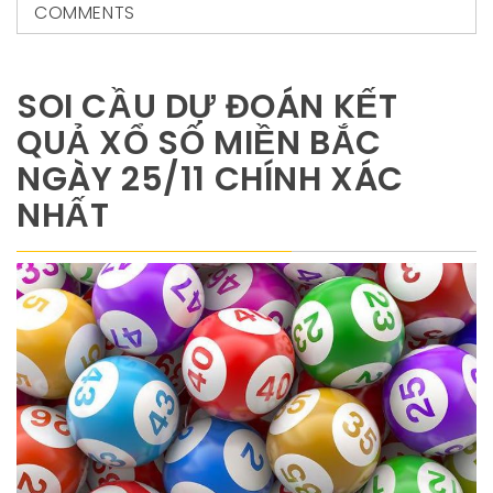
COMMENTS
SOI CẦU DỰ ĐOÁN KẾT
QUẢ XỔ SỐ MIỀN BẮC
NGÀY 25/11 CHÍNH XÁC
NHẤT