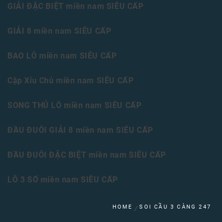
GIẢI ĐẶC BIỆT miền nam SIÊU CẤP
GIẢI 8 miền nam SIÊU CẤP
BAO LÔ miền nam SIÊU CẤP
Cặp Xỉu Chủ miền nam SIÊU CẤP
SONG THỦ LÔ miền nam SIÊU CẤP
ĐẦU ĐUÔI GIẢI 8 miền nam SIÊU CẤP
ĐẦU ĐUÔI ĐẶC BIỆT miền nam SIÊU CẤP
LÔ 3 SỐ miền nam SIÊU CẤP
HOME
SOI CẦU 3 CÀNG 247