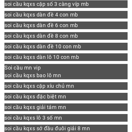
soi cầu kqxs cặp số 3 càng víp mb
soi cầu kqxs dàn đề 4 con mb
soi cầu kqxs dàn đề 6 con mb
soi cầu kqxs dàn đề 8 con mb
soi cầu kqxs dàn đề 10 con mb
soi cầu kqxs dàn lô 10 con mb
Soi cầu mn vip
soi cầu kqxs bao lô mn
soi cầu kqxs cặp xíu chủ mn
soi cầu kqxs đặc biệt mn
soi cầu kqxs giải tám mn
soi cầu kqxs lô 3 số mn
soi cầu kqxs sớ đầu đuôi giải 8 mn