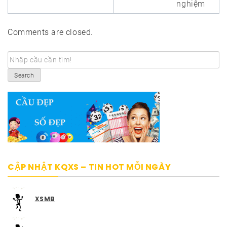
bài
nghiệm
viết
Comments are closed.
Search
CẬP NHẬT KQXS – TIN HOT MỖI NGÀY
XSMB