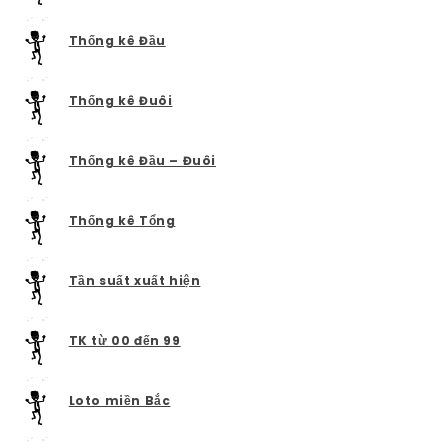
Thống kê Đầu
Thống kê Đuôi
Thống kê Đầu – Đuôi
Thống kê Tổng
Tần suất xuất hiện
TK từ 00 đến 99
Loto miền Bắc