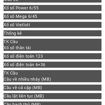
Xổ số Power 6/55
Xổ số Mega 6/45
Xổ số Vietlott
Thống kê
TK Cầu
Xổ số thần tài
Xổ số điện toán 123
Xổ số điện toán 6×36
TK Cầu
Cầu về nhiều nháy (MB)
Cầu về cả cặp (MB)
Cầu lật liên tục (MB)
Cầu bạch thủ (MB)