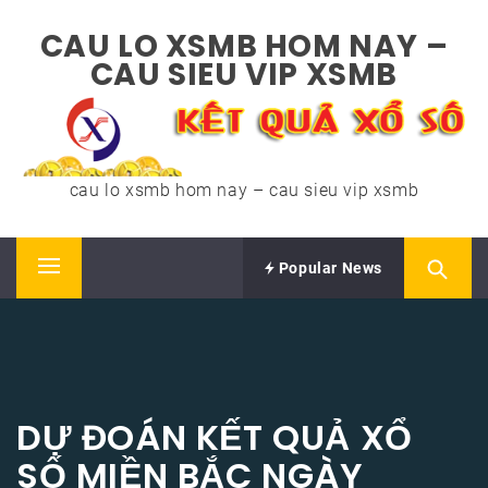
Skip
CAU LO XSMB HOM NAY –
to
CAU SIEU VIP XSMB
content
cau lo xsmb hom nay – cau sieu vip xsmb
Popular News
Primary
Menu
DỰ ĐOÁN KẾT QUẢ XỔ
SỐ MIỀN BẮC NGÀY