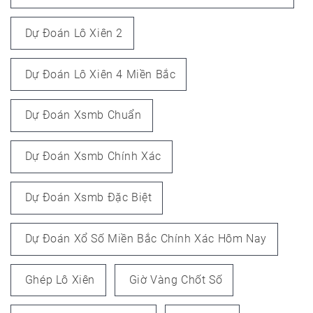
Dự Đoán Lô Xiên 2
Dự Đoán Lô Xiên 4 Miền Bắc
Dự Đoán Xsmb Chuẩn
Dự Đoán Xsmb Chính Xác
Dự Đoán Xsmb Đặc Biệt
Dự Đoán Xổ Số Miền Bắc Chính Xác Hôm Nay
Ghép Lô Xiên
Giờ Vàng Chốt Số