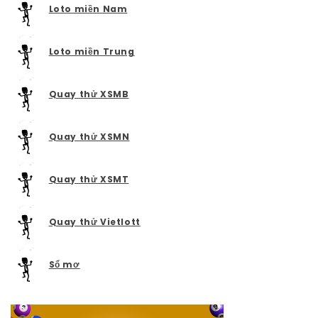
Loto miền Nam
Loto miền Trung
Quay thử XSMB
Quay thử XSMN
Quay thử XSMT
Quay thử Vietlott
Sổ mơ