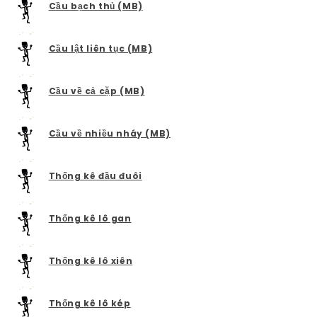
Cầu bạch thủ (MB)
Cầu lật liên tục (MB)
Cầu về cả cặp (MB)
Cầu về nhiều nháy (MB)
Thống kê đầu đuôi
Thống kê lô gan
Thống kê lô xiên
Thống kê lô kép