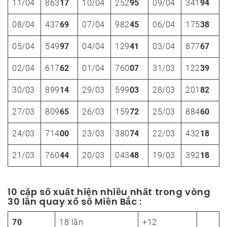
11/04
863
17
10/04
252
95
09/04
341
94
08/04
437
69
07/04
982
45
06/04
175
38
05/04
549
97
04/04
129
41
03/04
877
67
02/04
617
62
01/04
760
07
31/03
122
39
30/03
899
14
29/03
599
03
28/03
201
82
27/03
809
65
26/03
159
72
25/03
884
60
24/03
714
00
23/03
380
74
22/03
432
18
21/03
760
44
20/03
043
48
19/03
392
18
10 cặp số xuất hiện nhiều nhất trong vòng
30 lần quay xổ số Miền Bắc :
70
18 lần
+12