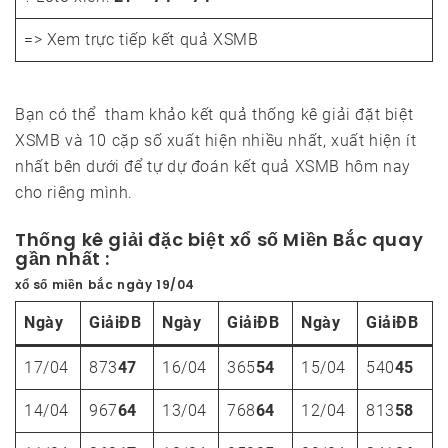
=> Xem trực tiếp kết quả XSMB
Bạn có thể tham khảo kết quả thống kê giải đặt biệt
XSMB và 10 cặp số xuất hiện nhiều nhất, xuất hiện ít
nhất bên dưới để tự dự đoán kết quả XSMB hôm nay
cho riêng mình.
Thống kê giải đặc biệt xổ số Miền Bắc quay
gần nhất :
xổ số miền bắc ngày 19/04
Ngày
GiảiĐB
Ngày
GiảiĐB
Ngày
GiảiĐB
17/04
873
47
16/04
365
54
15/04
540
45
14/04
967
64
13/04
768
64
12/04
813
58