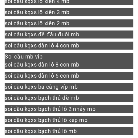
soi cầu kqxs lô xiên 4 mb
soi cầu kqxs lô xiên 3 mb
soi cầu kqxs lô xiên 2 mb
soi cầu kqxs đề đầu đuôi mb
soi cầu kqxs dàn lô 4 con mb
Soi cầu mb vip
soi cầu kqxs dàn lô 8 con mb
soi cầu kqxs dàn lô 6 con mb
soi cầu kqxs ba càng víp mb
soi cầu kqxs bạch thủ đề mb
soi cầu kqxs bạch thủ lô 2 nháy mb
soi cầu kqxs bạch thủ lô kép mb
soi cầu kqxs bạch thủ lô mb