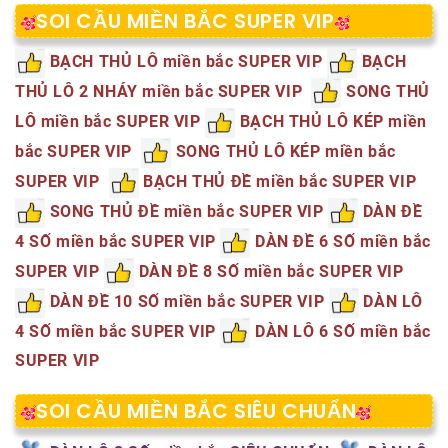
SOI CẦU MIỀN BẮC SUPER VIP
BẠCH THỦ LÔ miền bắc SUPER VIP
BẠCH
THỦ LÔ 2 NHÁY miền bắc SUPER VIP
SONG THỦ
LÔ miền bắc SUPER VIP
BẠCH THỦ LÔ KÉP miền
bắc SUPER VIP
SONG THỦ LÔ KÉP miền bắc
SUPER VIP
BẠCH THỦ ĐỀ miền bắc SUPER VIP
SONG THỦ ĐỀ miền bắc SUPER VIP
DÀN ĐỀ
4 SỐ miền bắc SUPER VIP
DÀN ĐỀ 6 SỐ miền bắc
SUPER VIP
DÀN ĐỀ 8 SỐ miền bắc SUPER VIP
DÀN ĐỀ 10 SỐ miền bắc SUPER VIP
DÀN LÔ
4 SỐ miền bắc SUPER VIP
DÀN LÔ 6 SỐ miền bắc
SUPER VIP
SOI CẦU MIỀN BẮC SIÊU CHUẨN