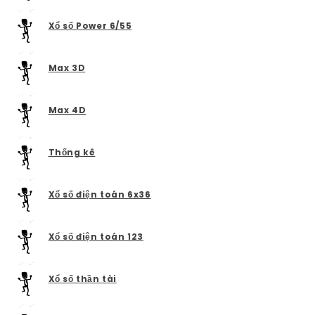
Xổ số Power 6/55
Max 3D
Max 4D
Thống kê
Xổ số điện toán 6x36
Xổ số điện toán 123
Xổ số thần tài