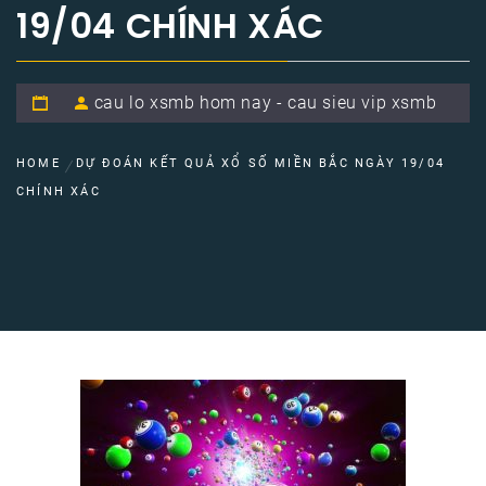
19/04 CHÍNH XÁC
cau lo xsmb hom nay - cau sieu vip xsmb
HOME
DỰ ĐOÁN KẾT QUẢ XỔ SỐ MIỀN BẮC NGÀY 19/04
CHÍNH XÁC