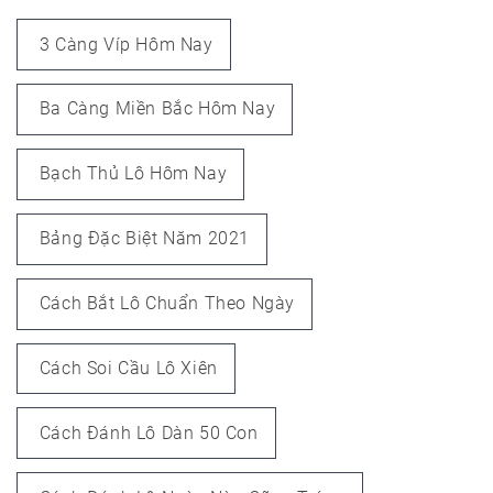
3 Càng Víp Hôm Nay
Ba Càng Miền Bắc Hôm Nay
Bạch Thủ Lô Hôm Nay
Bảng Đặc Biệt Năm 2021
Cách Bắt Lô Chuẩn Theo Ngày
Cách Soi Cầu Lô Xiên
Cách Đánh Lô Dàn 50 Con