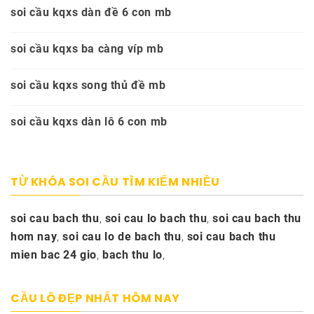
soi cầu kqxs dàn đề 6 con mb
soi cầu kqxs ba càng víp mb
soi cầu kqxs song thủ đề mb
soi cầu kqxs dàn lô 6 con mb
TỪ KHÓA SOI CẦU TÌM KIẾM NHIỀU
soi cau bach thu
,
soi cau lo bach thu
,
soi cau bach thu
hom nay
,
soi cau lo de bach thu
,
soi cau bach thu
mien bac 24 gio
,
bach thu lo
,
CẦU LÔ ĐẸP NHẤT HÔM NAY