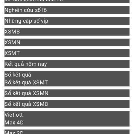
Nghiên cứu số lô
Những cặp số vip
XSMB
XSMN
XSMT
Kết quả hôm nay
Sổ kết quả
Sổ kết quả XSMT
Sổ kết quả XSMN
Sổ kết quả XSMB
Vietlott
Max 4D
Max 3D