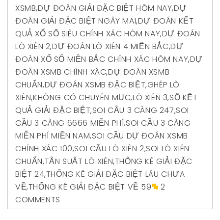
XSMB
,
DỰ ĐOÁN GIẢI ĐẶC BIỆT HÔM NAY
,
DỰ
ĐOÁN GIẢI ĐẶC BIỆT NGÀY MAI
,
DỰ ĐOÁN KẾT
QUẢ XỔ SỐ SIÊU CHÍNH XÁC HÔM NAY
,
DỰ ĐOÁN
LÔ XIÊN 2
,
DỰ ĐOÁN LÔ XIÊN 4 MIỀN BẮC
,
DỰ
ĐOÁN XỔ SỐ MIỀN BẮC CHÍNH XÁC HÔM NAY
,
DỰ
ĐOÁN XSMB CHÍNH XÁC
,
DỰ ĐOÁN XSMB
CHUẨN
,
DỰ ĐOÁN XSMB ĐẶC BIỆT
,
GHÉP LÔ
XIÊN
,
KHÔNG CÓ CHUYÊN MỤC
,
LÔ XIÊN 3
,
SỐ KẾT
QUẢ GIẢI ĐẶC BIỆT
,
SOI CẦU 3 CÀNG 247
,
SOI
CẦU 3 CÀNG 6666 MIỄN PHÍ
,
SOI CẦU 3 CÀNG
MIỄN PHÍ MIỀN NAM
,
SOI CẦU DỰ ĐOÁN XSMB
CHÍNH XÁC 100
,
SOI CẦU LÔ XIÊN 2
,
SOI LÔ XIÊN
CHUẨN
,
TẦN SUẤT LÔ XIÊN
,
THỐNG KÊ GIẢI ĐẶC
BIỆT 24
,
THỐNG KÊ GIẢI ĐẶC BIỆT LÂU CHƯA
VỀ
,
THỐNG KÊ GIẢI ĐẶC BIỆT VỀ 59
2
COMMENTS