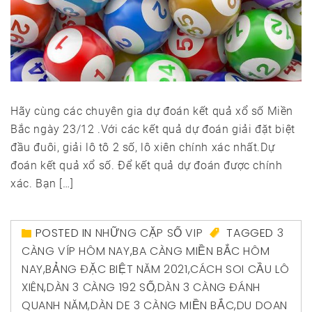
Hãy cùng các chuyên gia dự đoán kết quả xổ số Miền
Bắc ngày 23/12 .Với các kết quả dự đoán giải đặt biệt
đầu đuôi, giải lô tô 2 số, lô xiên chính xác nhất.Dự
đoán kết quả xổ số. Để kết quả dự đoán được chính
xác. Bạn […]
POSTED IN
NHỮNG CẶP SỐ VIP
TAGGED
3
CÀNG VÍP HÔM NAY
,
BA CÀNG MIỀN BẮC HÔM
NAY
,
BẢNG ĐẶC BIỆT NĂM 2021
,
CÁCH SOI CẦU LÔ
XIÊN
,
DÀN 3 CÀNG 192 SỐ
,
DÀN 3 CÀNG ĐÁNH
QUANH NĂM
,
DÀN DE 3 CÀNG MIỀN BẮC
,
DU DOAN