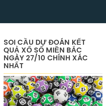
SOI CẦU DỰ ĐOÁN KẾT
QUẢ XỔ SỐ MIỀN BẮC
NGÀY 27/10 CHÍNH XÁC
NHẤT