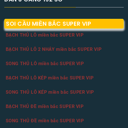
SOI CẦU MIỀN BẮC SUPER VIP
BẠCH THỦ LÔ miền bắc SUPER VIP
BẠCH THỦ LÔ 2 NHÁY miền bắc SUPER VIP
SONG THỦ LÔ miền bắc SUPER VIP
BẠCH THỦ LÔ KÉP miền bắc SUPER VIP
SONG THỦ LÔ KÉP miền bắc SUPER VIP
BẠCH THỦ ĐỀ miền bắc SUPER VIP
SONG THỦ ĐỀ miền bắc SUPER VIP