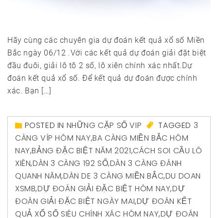
Hãy cùng các chuyên gia dự đoán kết quả xổ số Miền
Bắc ngày 06/12 .Với các kết quả dự đoán giải đặt biệt
đầu đuôi, giải lô tô 2 số, lô xiên chính xác nhất.Dự
đoán kết quả xổ số. Để kết quả dự đoán được chính
xác. Bạn […]
POSTED IN
NHỮNG CẶP SỐ VIP
TAGGED
3
CÀNG VÍP HÔM NAY
,
BA CÀNG MIỀN BẮC HÔM
NAY
,
BẢNG ĐẶC BIỆT NĂM 2021
,
CÁCH SOI CẦU LÔ
XIÊN
,
DÀN 3 CÀNG 192 SỐ
,
DÀN 3 CÀNG ĐÁNH
QUANH NĂM
,
DÀN DE 3 CÀNG MIỀN BẮC
,
DU DOAN
XSMB
,
DỰ ĐOÁN GIẢI ĐẶC BIỆT HÔM NAY
,
DỰ
ĐOÁN GIẢI ĐẶC BIỆT NGÀY MAI
,
DỰ ĐOÁN KẾT
QUẢ XỔ SỐ SIÊU CHÍNH XÁC HÔM NAY
,
DỰ ĐOÁN