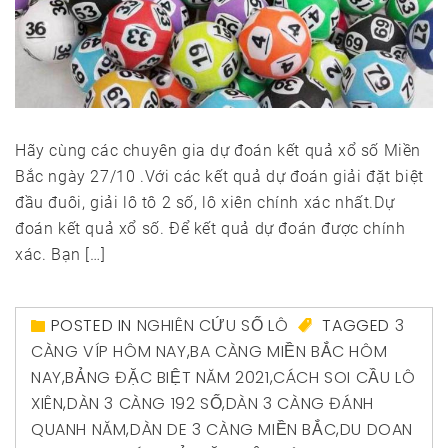
Hãy cùng các chuyên gia dự đoán kết quả xổ số Miền
Bắc ngày 27/10 .Với các kết quả dự đoán giải đặt biệt
đầu đuôi, giải lô tô 2 số, lô xiên chính xác nhất.Dự
đoán kết quả xổ số. Để kết quả dự đoán được chính
xác. Bạn […]
POSTED IN
NGHIÊN CỨU SỐ LÔ
TAGGED
3
CÀNG VÍP HÔM NAY
,
BA CÀNG MIỀN BẮC HÔM
NAY
,
BẢNG ĐẶC BIỆT NĂM 2021
,
CÁCH SOI CẦU LÔ
XIÊN
,
DÀN 3 CÀNG 192 SỐ
,
DÀN 3 CÀNG ĐÁNH
QUANH NĂM
,
DÀN DE 3 CÀNG MIỀN BẮC
,
DU DOAN