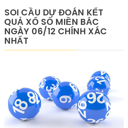
SOI CẦU DỰ ĐOÁN KẾT
QUẢ XỔ SỐ MIỀN BẮC
NGÀY 06/12 CHÍNH XÁC
NHẤT