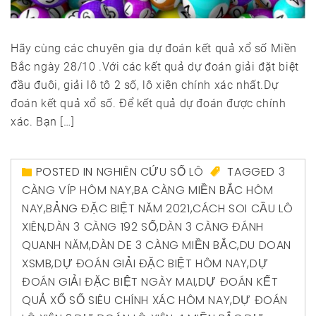
Hãy cùng các chuyên gia dự đoán kết quả xổ số Miền
Bắc ngày 28/10 .Với các kết quả dự đoán giải đặt biệt
đầu đuôi, giải lô tô 2 số, lô xiên chính xác nhất.Dự
đoán kết quả xổ số. Để kết quả dự đoán được chính
xác. Bạn […]
POSTED IN
NGHIÊN CỨU SỐ LÔ
TAGGED
3
CÀNG VÍP HÔM NAY
,
BA CÀNG MIỀN BẮC HÔM
NAY
,
BẢNG ĐẶC BIỆT NĂM 2021
,
CÁCH SOI CẦU LÔ
XIÊN
,
DÀN 3 CÀNG 192 SỐ
,
DÀN 3 CÀNG ĐÁNH
QUANH NĂM
,
DÀN DE 3 CÀNG MIỀN BẮC
,
DU DOAN
XSMB
,
DỰ ĐOÁN GIẢI ĐẶC BIỆT HÔM NAY
,
DỰ
ĐOÁN GIẢI ĐẶC BIỆT NGÀY MAI
,
DỰ ĐOÁN KẾT
QUẢ XỔ SỐ SIÊU CHÍNH XÁC HÔM NAY
,
DỰ ĐOÁN