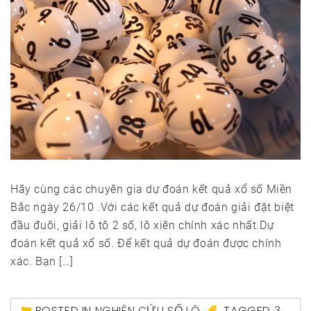
Hãy cùng các chuyên gia dự đoán kết quả xổ số Miền
Bắc ngày 26/10 .Với các kết quả dự đoán giải đặt biệt
đầu đuôi, giải lô tô 2 số, lô xiên chính xác nhất.Dự
đoán kết quả xổ số. Để kết quả dự đoán được chính
xác. Bạn […]
POSTED IN
NGHIÊN CỨU SỐ LÔ
TAGGED
3