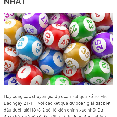
NHẤT
Hãy cùng các chuyên gia dự đoán kết quả xổ số Miền
Bắc ngày 21/11 .Với các kết quả dự đoán giải đặt biệt
đầu đuôi, giải lô tô 2 số, lô xiên chính xác nhất.Dự
đoán kết quả xổ số. Để kết quả dự đoán được chính