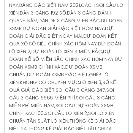
NAY
,
BẢNG ĐẶC BIỆT NĂM 2021
,
CÁCH SOI CẦU LÔ
XIÊN
,
DÀN 3 CÀNG 192 SỐ
,
DÀN 3 CÀNG ĐÁNH
QUANH NĂM
,
DÀN DE 3 CÀNG MIỀN BẮC
,
DU DOAN
XSMB
,
DỰ ĐOÁN GIẢI ĐẶC BIỆT HÔM NAY
,
DỰ
ĐOÁN GIẢI ĐẶC BIỆT NGÀY MAI
,
DỰ ĐOÁN KẾT
QUẢ XỔ SỐ SIÊU CHÍNH XÁC HÔM NAY
,
DỰ ĐOÁN
LÔ XIÊN 2
,
DỰ ĐOÁN LÔ XIÊN 4 MIỀN BẮC
,
DỰ
ĐOÁN XỔ SỐ MIỀN BẮC CHÍNH XÁC HÔM NAY
,
DỰ
ĐOÁN XSMB CHÍNH XÁC
,
DỰ ĐOÁN XSMB
CHUẨN
,
DỰ ĐOÁN XSMB ĐẶC BIỆT
,
GHÉP LÔ
XIÊN
,
KHÔNG CÓ CHUYÊN MỤC
,
LÔ XIÊN 3
,
SỐ KẾT
QUẢ GIẢI ĐẶC BIỆT
,
SOI CẦU 3 CÀNG 247
,
SOI
CẦU 3 CÀNG 6666 MIỄN PHÍ
,
SOI CẦU 3 CÀNG
MIỄN PHÍ MIỀN NAM
,
SOI CẦU DỰ ĐOÁN XSMB
CHÍNH XÁC 100
,
SOI CẦU LÔ XIÊN 2
,
SOI LÔ XIÊN
CHUẨN
,
TẦN SUẤT LÔ XIÊN
,
THỐNG KÊ GIẢI ĐẶC
BIỆT 24
,
THỐNG KÊ GIẢI ĐẶC BIỆT LÂU CHƯA