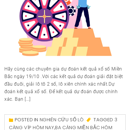
Hãy cùng các chuyên gia dự đoán kết quả xổ số Miền
Bắc ngày 19/10 .Với các kết quả dự đoán giải đặt biệt
đầu đuôi, giải lô tô 2 số, lô xiên chính xác nhất.Dự
đoán kết quả xổ số. Để kết quả dự đoán được chính
xác. Bạn […]
POSTED IN
NGHIÊN CỨU SỐ LÔ
TAGGED
3
CÀNG VÍP HÔM NAY
,
BA CÀNG MIỀN BẮC HÔM