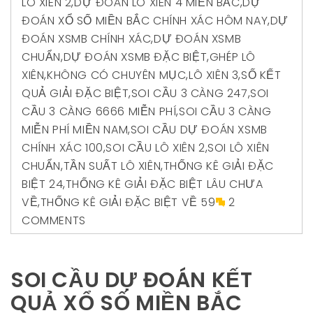
LÔ XIÊN 2
,
DỰ ĐOÁN LÔ XIÊN 4 MIỀN BẮC
,
DỰ
ĐOÁN XỔ SỐ MIỀN BẮC CHÍNH XÁC HÔM NAY
,
DỰ
ĐOÁN XSMB CHÍNH XÁC
,
DỰ ĐOÁN XSMB
CHUẨN
,
DỰ ĐOÁN XSMB ĐẶC BIỆT
,
GHÉP LÔ
XIÊN
,
KHÔNG CÓ CHUYÊN MỤC
,
LÔ XIÊN 3
,
SỐ KẾT
QUẢ GIẢI ĐẶC BIỆT
,
SOI CẦU 3 CÀNG 247
,
SOI
CẦU 3 CÀNG 6666 MIỄN PHÍ
,
SOI CẦU 3 CÀNG
MIỄN PHÍ MIỀN NAM
,
SOI CẦU DỰ ĐOÁN XSMB
CHÍNH XÁC 100
,
SOI CẦU LÔ XIÊN 2
,
SOI LÔ XIÊN
CHUẨN
,
TẦN SUẤT LÔ XIÊN
,
THỐNG KÊ GIẢI ĐẶC
BIỆT 24
,
THỐNG KÊ GIẢI ĐẶC BIỆT LÂU CHƯA
VỀ
,
THỐNG KÊ GIẢI ĐẶC BIỆT VỀ 59
2
COMMENTS
SOI CẦU DỰ ĐOÁN KẾT
QUẢ XỔ SỐ MIỀN BẮC