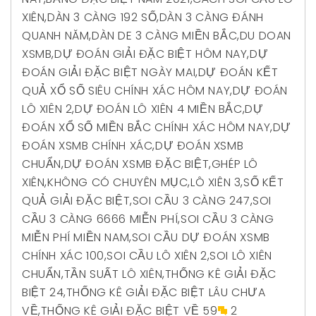
XIÊN
,
DÀN 3 CÀNG 192 SỐ
,
DÀN 3 CÀNG ĐÁNH
QUANH NĂM
,
DÀN DE 3 CÀNG MIỀN BẮC
,
DU DOAN
XSMB
,
DỰ ĐOÁN GIẢI ĐẶC BIỆT HÔM NAY
,
DỰ
ĐOÁN GIẢI ĐẶC BIỆT NGÀY MAI
,
DỰ ĐOÁN KẾT
QUẢ XỔ SỐ SIÊU CHÍNH XÁC HÔM NAY
,
DỰ ĐOÁN
LÔ XIÊN 2
,
DỰ ĐOÁN LÔ XIÊN 4 MIỀN BẮC
,
DỰ
ĐOÁN XỔ SỐ MIỀN BẮC CHÍNH XÁC HÔM NAY
,
DỰ
ĐOÁN XSMB CHÍNH XÁC
,
DỰ ĐOÁN XSMB
CHUẨN
,
DỰ ĐOÁN XSMB ĐẶC BIỆT
,
GHÉP LÔ
XIÊN
,
KHÔNG CÓ CHUYÊN MỤC
,
LÔ XIÊN 3
,
SỐ KẾT
QUẢ GIẢI ĐẶC BIỆT
,
SOI CẦU 3 CÀNG 247
,
SOI
CẦU 3 CÀNG 6666 MIỄN PHÍ
,
SOI CẦU 3 CÀNG
MIỄN PHÍ MIỀN NAM
,
SOI CẦU DỰ ĐOÁN XSMB
CHÍNH XÁC 100
,
SOI CẦU LÔ XIÊN 2
,
SOI LÔ XIÊN
CHUẨN
,
TẦN SUẤT LÔ XIÊN
,
THỐNG KÊ GIẢI ĐẶC
BIỆT 24
,
THỐNG KÊ GIẢI ĐẶC BIỆT LÂU CHƯA
VỀ
,
THỐNG KÊ GIẢI ĐẶC BIỆT VỀ 59
2