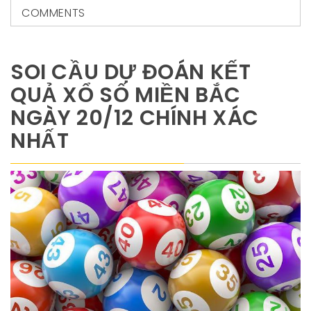
COMMENTS
SOI CẦU DỰ ĐOÁN KẾT
QUẢ XỔ SỐ MIỀN BẮC
NGÀY 20/12 CHÍNH XÁC
NHẤT