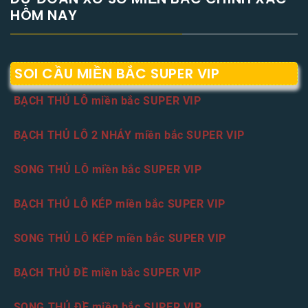
HÔM NAY
SOI CẦU MIỀN BẮC SUPER VIP
BẠCH THỦ LÔ miền bắc SUPER VIP
BẠCH THỦ LÔ 2 NHÁY miền bắc SUPER VIP
SONG THỦ LÔ miền bắc SUPER VIP
BẠCH THỦ LÔ KÉP miền bắc SUPER VIP
SONG THỦ LÔ KÉP miền bắc SUPER VIP
BẠCH THỦ ĐỀ miền bắc SUPER VIP
SONG THỦ ĐỀ miền bắc SUPER VIP