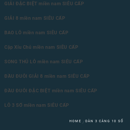
GIẢI ĐẶC BIỆT miền nam SIÊU CẤP
GIẢI 8 miền nam SIÊU CẤP
BAO LÔ miền nam SIÊU CẤP
Cặp Xỉu Chủ miền nam SIÊU CẤP
SONG THỦ LÔ miền nam SIÊU CẤP
ĐẦU ĐUÔI GIẢI 8 miền nam SIÊU CẤP
ĐẦU ĐUÔI ĐẶC BIỆT miền nam SIÊU CẤP
LÔ 3 SỐ miền nam SIÊU CẤP
HOME
DÀN 3 CÀNG 10 SỐ