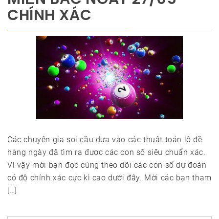
CHÍNH XÁC
Các chuyên gia soi cầu dựa vào các thuật toán lô đề
hàng ngày đã tìm ra được các con số siêu chuẩn xác.
Vì vậy mời bạn đọc cùng theo dõi các con số dự đoán
có độ chính xác cực kì cao dưới đây. Mời các bạn tham
[…]