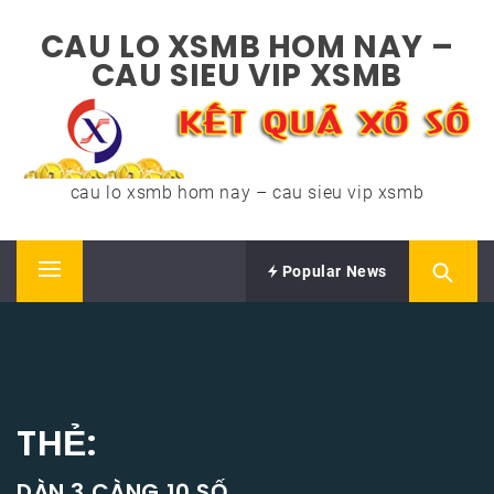
Skip
CAU LO XSMB HOM NAY –
to
CAU SIEU VIP XSMB
content
cau lo xsmb hom nay – cau sieu vip xsmb
Popular News
Primary
Menu
THẺ:
DÀN 3 CÀNG 10 SỐ