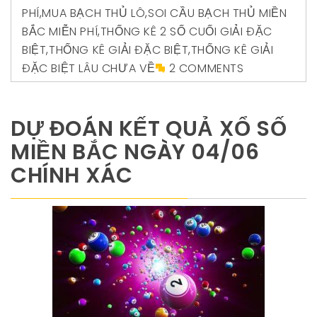
PHÍ
,
MUA BẠCH THỦ LÔ
,
SOI CẦU BẠCH THỦ MIỀN
BẮC MIỄN PHÍ
,
THỐNG KÊ 2 SỐ CUỐI GIẢI ĐẶC
BIỆT
,
THỐNG KÊ GIẢI ĐẶC BIỆT
,
THỐNG KÊ GIẢI
ĐẶC BIỆT LÂU CHƯA VỀ
2 COMMENTS
DỰ ĐOÁN KẾT QUẢ XỔ SỐ
MIỀN BẮC NGÀY 04/06
CHÍNH XÁC