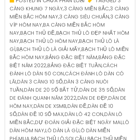
POSTED IN CHƯA PHÂN LOẠI
TAGGED
3
CÀNG KHUNG 7 NGÀY
,
3 CÀNG MIỀN BẮC
,
3 CÀNG
MIỀN BẮC HÔM NAY
,
3 CÀNG SIÊU CHUẨN
,
3 CÀNG
VÍP HÔM NAY
,
BA CÀNG MIỀN BẮC HÔM
NAY
,
BẠCH THỦ ĐỀ
,
BẠCH THỦ LÔ ĐẸP NHẤT HÔM
NAY
,
BẠCH THỦ LÔ HÔM NAY
,
BẠCH THỦ LÔ LÀ
GÌ
,
BẠCH THỦ LÔ LÀ GIẢI MẤY
,
BẠCH THỦ LÔ MIỀN
BẮC HÔM NAY
,
BẢNG ĐẶC BIỆT NĂM
,
BẢNG ĐẶC
BIỆT NĂM 2022
,
BẢNG ĐẶC BIỆT TUẦN
,
CÁCH
ĐÁNH LÔ DÀN 50 CON
,
CÁCH ĐÁNH LÔ DÀN CÓ
LÃI
,
DÀN 3 CÀNG 10 SỐ
,
DÀN 3 CÀNG NUÔI
TUẦN
,
DÀN DE 20 SỐ BẤT TỬ
,
DÀN DE 35 SỐ
,
DÀN
DE ĐÁNH QUANH NĂM 2022
,
DÀN DE ĐẸP
,
DÀN DE
HÔM NAY
,
DÀN DE XSMB
,
DÀN ĐỀ
,
DÀN ĐỀ 10
SỐ
,
DÀN ĐỀ 10 SỐ MAX
,
DÀN LÔ 42 CON
,
DÀN LÔ
MIỀN BẮC
,
DỰ ĐOÁN GIẢI ĐẶC BIỆT NGÀY MAI
,
LÔ
DÀN HÔM NAY
,
LÔ DÀN LÀ GÌ
,
LÔ DÀN MIỄN
PHÍ
,
MUA BẠCH THỦ LÔ
,
SOI CẦU BẠCH THỦ MIỀN