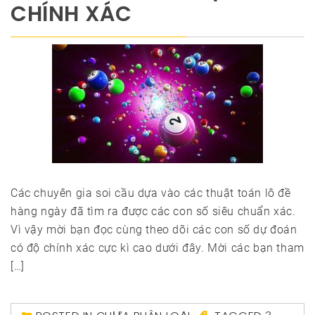
CHÍNH XÁC
Các chuyên gia soi cầu dựa vào các thuật toán lô đề
hàng ngày đã tìm ra được các con số siêu chuẩn xác.
Vì vậy mời bạn đọc cùng theo dõi các con số dự đoán
có độ chính xác cực kì cao dưới đây. Mời các bạn tham
[…]