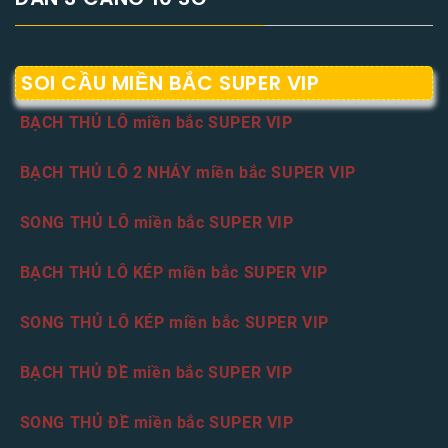
SOI CẦU MIỀN BẮC SUPER VIP
BẠCH THỦ LÔ miền bắc SUPER VIP
BẠCH THỦ LÔ 2 NHÁY miền bắc SUPER VIP
SONG THỦ LÔ miền bắc SUPER VIP
BẠCH THỦ LÔ KÉP miền bắc SUPER VIP
SONG THỦ LÔ KÉP miền bắc SUPER VIP
BẠCH THỦ ĐỀ miền bắc SUPER VIP
SONG THỦ ĐỀ miền bắc SUPER VIP