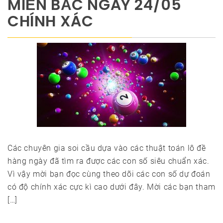
MIỀN BẮC NGÀY 24/05
CHÍNH XÁC
Các chuyên gia soi cầu dựa vào các thuật toán lô đề
hàng ngày đã tìm ra được các con số siêu chuẩn xác.
Vì vậy mời bạn đọc cùng theo dõi các con số dự đoán
có độ chính xác cực kì cao dưới đây. Mời các bạn tham
[…]