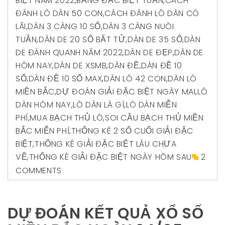
BIỆT NĂM 2022
,
BẢNG ĐẶC BIỆT TUẦN
,
CÁCH
ĐÁNH LÔ DÀN 50 CON
,
CÁCH ĐÁNH LÔ DÀN CÓ
LÃI
,
DÀN 3 CÀNG 10 SỐ
,
DÀN 3 CÀNG NUÔI
TUẦN
,
DÀN DE 20 SỐ BẤT TỬ
,
DÀN DE 35 SỐ
,
DÀN
DE ĐÁNH QUANH NĂM 2022
,
DÀN DE ĐẸP
,
DÀN DE
HÔM NAY
,
DÀN DE XSMB
,
DÀN ĐỀ
,
DÀN ĐỀ 10
SỐ
,
DÀN ĐỀ 10 SỐ MAX
,
DÀN LÔ 42 CON
,
DÀN LÔ
MIỀN BẮC
,
DỰ ĐOÁN GIẢI ĐẶC BIỆT NGÀY MAI
,
LÔ
DÀN HÔM NAY
,
LÔ DÀN LÀ GÌ
,
LÔ DÀN MIỄN
PHÍ
,
MUA BẠCH THỦ LÔ
,
SOI CẦU BẠCH THỦ MIỀN
BẮC MIỄN PHÍ
,
THỐNG KÊ 2 SỐ CUỐI GIẢI ĐẶC
BIỆT
,
THỐNG KÊ GIẢI ĐẶC BIỆT LÂU CHƯA
VỀ
,
THỐNG KÊ GIẢI ĐẶC BIỆT NGÀY HÔM SAU
2
COMMENTS
DỰ ĐOÁN KẾT QUẢ XỔ SỐ