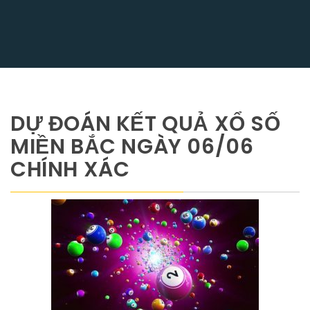
DỰ ĐOÁN KẾT QUẢ XỔ SỐ
MIỀN BẮC NGÀY 06/06
CHÍNH XÁC