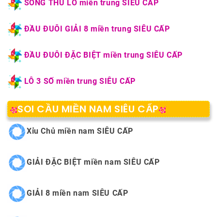
SONG THỦ LÔ miền trung SIÊU CẤP
ĐẦU ĐUÔI GIẢI 8 miền trung SIÊU CẤP
ĐẦU ĐUÔI ĐẶC BIỆT miền trung SIÊU CẤP
LÔ 3 SỐ miền trung SIÊU CẤP
SOI CẦU MIỀN NAM SIÊU CẤP
Xỉu Chủ miền nam SIÊU CẤP
GIẢI ĐẶC BIỆT miền nam SIÊU CẤP
GIẢI 8 miền nam SIÊU CẤP