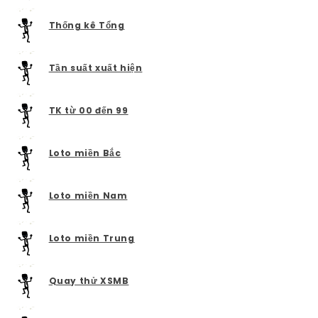
Thống kê Tổng
Tần suất xuất hiện
TK từ 00 đến 99
Loto miền Bắc
Loto miền Nam
Loto miền Trung
Quay thử XSMB