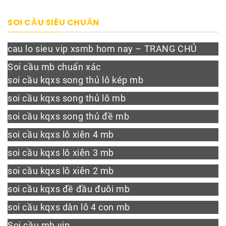
SOI CẦU SIÊU CHUẨN
cau lo sieu vip xsmb hom nay – TRANG CHỦ
Soi cầu mb chuẩn xác
soi cầu kqxs song thủ lô kép mb
soi cầu kqxs song thủ lô mb
soi cầu kqxs song thủ đề mb
soi cầu kqxs lô xiên 4 mb
soi cầu kqxs lô xiên 3 mb
soi cầu kqxs lô xiên 2 mb
soi cầu kqxs đề đầu đuôi mb
soi cầu kqxs dàn lô 4 con mb
Soi cầu mb vip