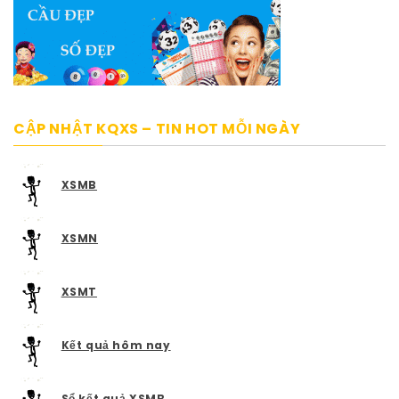
CẬP NHẬT KQXS – TIN HOT MỖI NGÀY
XSMB
XSMN
XSMT
Kết quả hôm nay
Sổ kết quả XSMB