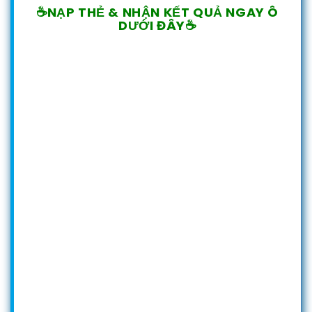
☕NẠP THẺ & NHẬN KẾT QUẢ NGAY Ô
DƯỚI ĐÂY☕