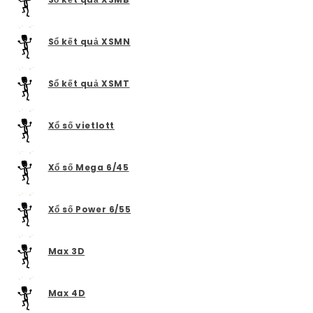
Sổ kết quả XSMN
Sổ kết quả XSMT
Xổ số vietlott
Xổ số Mega 6/45
Xổ số Power 6/55
Max 3D
Max 4D