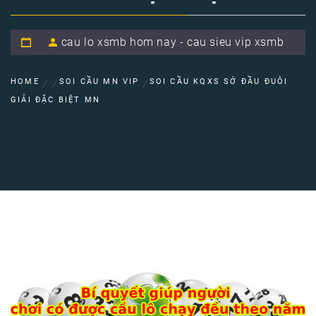
cau lo xsmb hom nay - cau sieu vip xsmb
HOME
SOI CẦU MN VIP
SOI CẦU KQXS SỚ ĐẦU ĐUÔI
GIẢI ĐẶC BIỆT MN