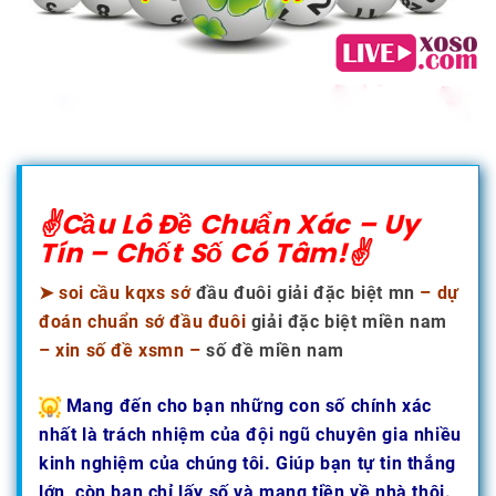
✌Cầu Lô Đề Chuẩn Xác
–
Uy
Tín – Chốt Số Có Tâm!✌
➤ soi cầu kqxs sớ
đầu đuôi giải đặc biệt mn
– dự
đoán chuẩn sớ đầu đuôi
giải đặc biệt miền nam
– xin số đề xsmn –
số đề miền nam
Mang đến cho bạn những con số chính xác
nhất là trách nhiệm của đội ngũ chuyên gia nhiều
kinh nghiệm của chúng tôi. Giúp bạn tự tin thắng
lớn, còn bạn chỉ lấy số và mang tiền về nhà thôi.