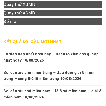
Quay thử XSMN
Quay thử XSMB
Sổ mơ
KẾT QUẢ SOI CẦU MỚI NHẤT
Lô xiên đẹp nhất hôm nay – Đánh lô xiên con gì đẹp
nhất ngày 10/08/2026
Soi cầu xỉu chủ miền trung – đầu đuôi giải 8 miền
trung – song thủ lô miền trung 10/08/2026
Soi cầu xỉu chủ miền nam – lô 3 số miền nam – giải 8
miền nam 10/08/2026