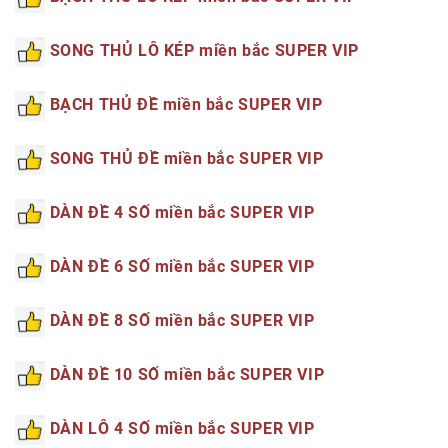
SONG THỦ LÔ KÉP miền bắc SUPER VIP
BẠCH THỦ ĐỀ miền bắc SUPER VIP
SONG THỦ ĐỀ miền bắc SUPER VIP
DÀN ĐỀ 4 SỐ miền bắc SUPER VIP
DÀN ĐỀ 6 SỐ miền bắc SUPER VIP
DÀN ĐỀ 8 SỐ miền bắc SUPER VIP
DÀN ĐỀ 10 SỐ miền bắc SUPER VIP
DÀN LÔ 4 SỐ miền bắc SUPER VIP