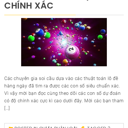
CHÍNH XÁC
Các chuyên gia soi cầu dựa vào các thuật toán lô đề
hàng ngày đã tìm ra được các con số siêu chuẩn xác.
Vì vậy mời bạn đọc cùng theo dõi các con số dự đoán
có độ chính xác cực kì cao dưới đây. Mời các bạn tham
[…]