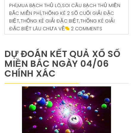
PHÍ
,
MUA BẠCH THỦ LÔ
,
SOI CẦU BẠCH THỦ MIỀN
BẮC MIỄN PHÍ
,
THỐNG KÊ 2 SỐ CUỐI GIẢI ĐẶC
BIỆT
,
THỐNG KÊ GIẢI ĐẶC BIỆT
,
THỐNG KÊ GIẢI
ĐẶC BIỆT LÂU CHƯA VỀ
2 COMMENTS
DỰ ĐOÁN KẾT QUẢ XỔ SỐ
MIỀN BẮC NGÀY 04/06
CHÍNH XÁC