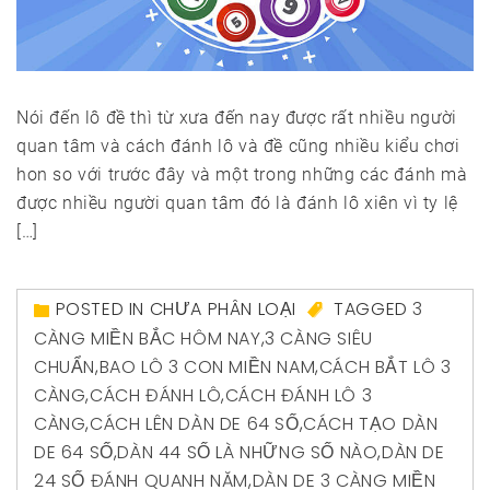
Nói đến lô đề thì từ xưa đến nay được rất nhiều người
quan tâm và cách đánh lô và đề cũng nhiều kiểu chơi
hon so với trước đây và một trong những các đánh mà
được nhiều người quan tâm đó là đánh lô xiên vì ty lệ
[…]
POSTED IN CHƯA PHÂN LOẠI
TAGGED
3
CÀNG MIỀN BẮC HÔM NAY
,
3 CÀNG SIÊU
CHUẨN
,
BAO LÔ 3 CON MIỀN NAM
,
CÁCH BẮT LÔ 3
CÀNG
,
CÁCH ĐÁNH LÔ
,
CÁCH ĐÁNH LÔ 3
CÀNG
,
CÁCH LÊN DÀN DE 64 SỐ
,
CÁCH TẠO DÀN
DE 64 SỐ
,
DÀN 44 SỐ LÀ NHỮNG SỐ NÀO
,
DÀN DE
24 SỐ ĐÁNH QUANH NĂM
,
DÀN DE 3 CÀNG MIỀN