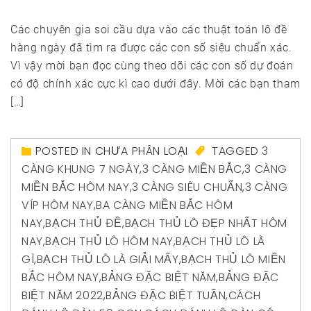
Các chuyên gia soi cầu dựa vào các thuật toán lô đề
hàng ngày đã tìm ra được các con số siêu chuẩn xác.
Vì vậy mời bạn đọc cùng theo dõi các con số dự đoán
có độ chính xác cực kì cao dưới đây. Mời các bạn tham
[…]
POSTED IN CHƯA PHÂN LOẠI
TAGGED
3
CÀNG KHUNG 7 NGÀY
,
3 CÀNG MIỀN BẮC
,
3 CÀNG
MIỀN BẮC HÔM NAY
,
3 CÀNG SIÊU CHUẨN
,
3 CÀNG
VÍP HÔM NAY
,
BA CÀNG MIỀN BẮC HÔM
NAY
,
BẠCH THỦ ĐỀ
,
BẠCH THỦ LÔ ĐẸP NHẤT HÔM
NAY
,
BẠCH THỦ LÔ HÔM NAY
,
BẠCH THỦ LÔ LÀ
GÌ
,
BẠCH THỦ LÔ LÀ GIẢI MẤY
,
BẠCH THỦ LÔ MIỀN
BẮC HÔM NAY
,
BẢNG ĐẶC BIỆT NĂM
,
BẢNG ĐẶC
BIỆT NĂM 2022
,
BẢNG ĐẶC BIỆT TUẦN
,
CÁCH