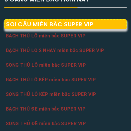
SOI CẦU MIỀN BẮC SUPER VIP
BẠCH THỦ LÔ miền bắc SUPER VIP
BẠCH THỦ LÔ 2 NHÁY miền bắc SUPER VIP
SONG THỦ LÔ miền bắc SUPER VIP
BẠCH THỦ LÔ KÉP miền bắc SUPER VIP
SONG THỦ LÔ KÉP miền bắc SUPER VIP
BẠCH THỦ ĐỀ miền bắc SUPER VIP
SONG THỦ ĐỀ miền bắc SUPER VIP