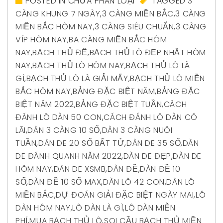
POSTED IN CHƯA PHÂN LOẠI
TAGGED
3
CÀNG KHUNG 7 NGÀY
,
3 CÀNG MIỀN BẮC
,
3 CÀNG
MIỀN BẮC HÔM NAY
,
3 CÀNG SIÊU CHUẨN
,
3 CÀNG
VÍP HÔM NAY
,
BA CÀNG MIỀN BẮC HÔM
NAY
,
BẠCH THỦ ĐỀ
,
BẠCH THỦ LÔ ĐẸP NHẤT HÔM
NAY
,
BẠCH THỦ LÔ HÔM NAY
,
BẠCH THỦ LÔ LÀ
GÌ
,
BẠCH THỦ LÔ LÀ GIẢI MẤY
,
BẠCH THỦ LÔ MIỀN
BẮC HÔM NAY
,
BẢNG ĐẶC BIỆT NĂM
,
BẢNG ĐẶC
BIỆT NĂM 2022
,
BẢNG ĐẶC BIỆT TUẦN
,
CÁCH
ĐÁNH LÔ DÀN 50 CON
,
CÁCH ĐÁNH LÔ DÀN CÓ
LÃI
,
DÀN 3 CÀNG 10 SỐ
,
DÀN 3 CÀNG NUÔI
TUẦN
,
DÀN DE 20 SỐ BẤT TỬ
,
DÀN DE 35 SỐ
,
DÀN
DE ĐÁNH QUANH NĂM 2022
,
DÀN DE ĐẸP
,
DÀN DE
HÔM NAY
,
DÀN DE XSMB
,
DÀN ĐỀ
,
DÀN ĐỀ 10
SỐ
,
DÀN ĐỀ 10 SỐ MAX
,
DÀN LÔ 42 CON
,
DÀN LÔ
MIỀN BẮC
,
DỰ ĐOÁN GIẢI ĐẶC BIỆT NGÀY MAI
,
LÔ
DÀN HÔM NAY
,
LÔ DÀN LÀ GÌ
,
LÔ DÀN MIỄN
PHÍ
,
MUA BẠCH THỦ LÔ
,
SOI CẦU BẠCH THỦ MIỀN