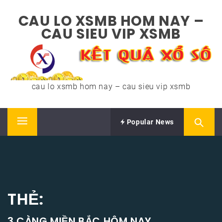
Skip
CAU LO XSMB HOM NAY –
to
CAU SIEU VIP XSMB
content
cau lo xsmb hom nay – cau sieu vip xsmb
Popular News
Primary
Menu
THẺ:
3 CÀNG MIỀN BẮC HÔM NAY