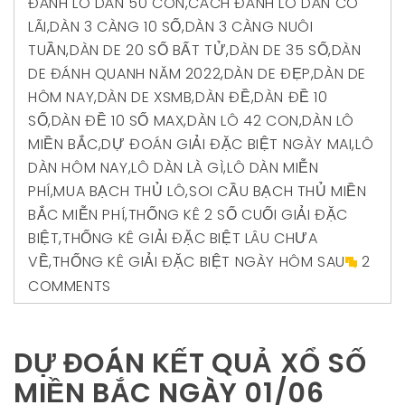
ĐÁNH LÔ DÀN 50 CON
,
CÁCH ĐÁNH LÔ DÀN CÓ
LÃI
,
DÀN 3 CÀNG 10 SỐ
,
DÀN 3 CÀNG NUÔI
TUẦN
,
DÀN DE 20 SỐ BẤT TỬ
,
DÀN DE 35 SỐ
,
DÀN
DE ĐÁNH QUANH NĂM 2022
,
DÀN DE ĐẸP
,
DÀN DE
HÔM NAY
,
DÀN DE XSMB
,
DÀN ĐỀ
,
DÀN ĐỀ 10
SỐ
,
DÀN ĐỀ 10 SỐ MAX
,
DÀN LÔ 42 CON
,
DÀN LÔ
MIỀN BẮC
,
DỰ ĐOÁN GIẢI ĐẶC BIỆT NGÀY MAI
,
LÔ
DÀN HÔM NAY
,
LÔ DÀN LÀ GÌ
,
LÔ DÀN MIỄN
PHÍ
,
MUA BẠCH THỦ LÔ
,
SOI CẦU BẠCH THỦ MIỀN
BẮC MIỄN PHÍ
,
THỐNG KÊ 2 SỐ CUỐI GIẢI ĐẶC
BIỆT
,
THỐNG KÊ GIẢI ĐẶC BIỆT LÂU CHƯA
VỀ
,
THỐNG KÊ GIẢI ĐẶC BIỆT NGÀY HÔM SAU
2
COMMENTS
DỰ ĐOÁN KẾT QUẢ XỔ SỐ
MIỀN BẮC NGÀY 01/06