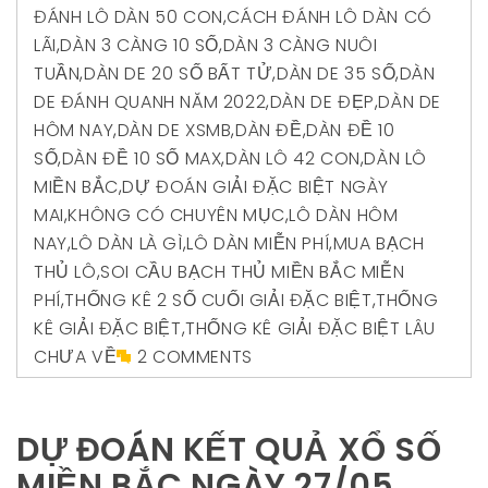
ĐÁNH LÔ DÀN 50 CON
,
CÁCH ĐÁNH LÔ DÀN CÓ
LÃI
,
DÀN 3 CÀNG 10 SỐ
,
DÀN 3 CÀNG NUÔI
TUẦN
,
DÀN DE 20 SỐ BẤT TỬ
,
DÀN DE 35 SỐ
,
DÀN
DE ĐÁNH QUANH NĂM 2022
,
DÀN DE ĐẸP
,
DÀN DE
HÔM NAY
,
DÀN DE XSMB
,
DÀN ĐỀ
,
DÀN ĐỀ 10
SỐ
,
DÀN ĐỀ 10 SỐ MAX
,
DÀN LÔ 42 CON
,
DÀN LÔ
MIỀN BẮC
,
DỰ ĐOÁN GIẢI ĐẶC BIỆT NGÀY
MAI
,
KHÔNG CÓ CHUYÊN MỤC
,
LÔ DÀN HÔM
NAY
,
LÔ DÀN LÀ GÌ
,
LÔ DÀN MIỄN PHÍ
,
MUA BẠCH
THỦ LÔ
,
SOI CẦU BẠCH THỦ MIỀN BẮC MIỄN
PHÍ
,
THỐNG KÊ 2 SỐ CUỐI GIẢI ĐẶC BIỆT
,
THỐNG
KÊ GIẢI ĐẶC BIỆT
,
THỐNG KÊ GIẢI ĐẶC BIỆT LÂU
CHƯA VỀ
2 COMMENTS
DỰ ĐOÁN KẾT QUẢ XỔ SỐ
MIỀN BẮC NGÀY 27/05