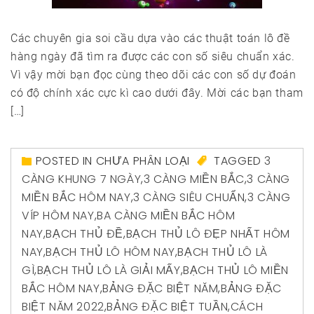
Các chuyên gia soi cầu dựa vào các thuật toán lô đề
hàng ngày đã tìm ra được các con số siêu chuẩn xác.
Vì vậy mời bạn đọc cùng theo dõi các con số dự đoán
có độ chính xác cực kì cao dưới đây. Mời các bạn tham
[…]
POSTED IN CHƯA PHÂN LOẠI
TAGGED
3
CÀNG KHUNG 7 NGÀY
,
3 CÀNG MIỀN BẮC
,
3 CÀNG
MIỀN BẮC HÔM NAY
,
3 CÀNG SIÊU CHUẨN
,
3 CÀNG
VÍP HÔM NAY
,
BA CÀNG MIỀN BẮC HÔM
NAY
,
BẠCH THỦ ĐỀ
,
BẠCH THỦ LÔ ĐẸP NHẤT HÔM
NAY
,
BẠCH THỦ LÔ HÔM NAY
,
BẠCH THỦ LÔ LÀ
GÌ
,
BẠCH THỦ LÔ LÀ GIẢI MẤY
,
BẠCH THỦ LÔ MIỀN
BẮC HÔM NAY
,
BẢNG ĐẶC BIỆT NĂM
,
BẢNG ĐẶC
BIỆT NĂM 2022
,
BẢNG ĐẶC BIỆT TUẦN
,
CÁCH