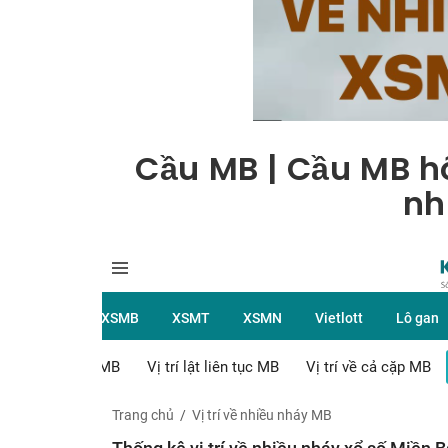
Cầu MB | Cầu MB h
nh