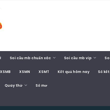
Y
Ủ
Soi cầu mb chuẩn xác
Soi cầu mb vip
So
XSMB
XSMN
XSMT
Kết quả hôm nay
Sổ kết
Quay thử
Sổ mơ