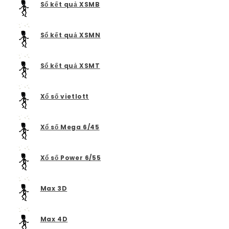
Sổ kết quả XSMB
Sổ kết quả XSMN
Sổ kết quả XSMT
Xổ số vietlott
Xổ số Mega 6/45
Xổ số Power 6/55
Max 3D
Max 4D