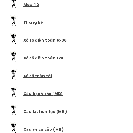
Max 4D
Thống kê
Xổ số điện toán 6x36
Xổ số điện toán 123
Xổ số thần tài
Cầu bạch thủ (MB)
Cầu lật liên tục (MB)
Cầu về cả cặp (MB)