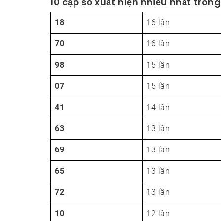
10 cặp số xuất hiện nhiều nhất trong
18
16 lần
70
16 lần
98
15 lần
07
15 lần
41
14 lần
63
13 lần
69
13 lần
65
13 lần
72
13 lần
10
12 lần