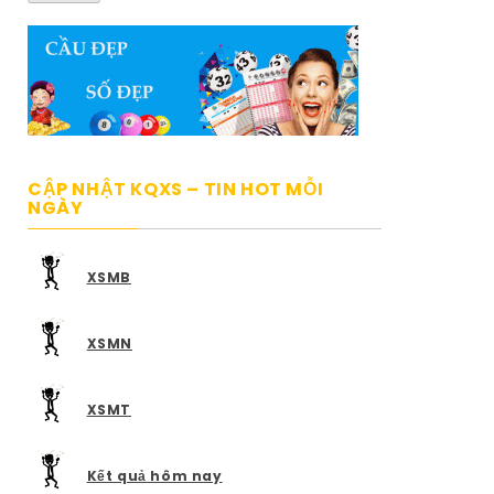
CẬP NHẬT KQXS – TIN HOT MỖI
NGÀY
XSMB
XSMN
XSMT
Kết quả hôm nay