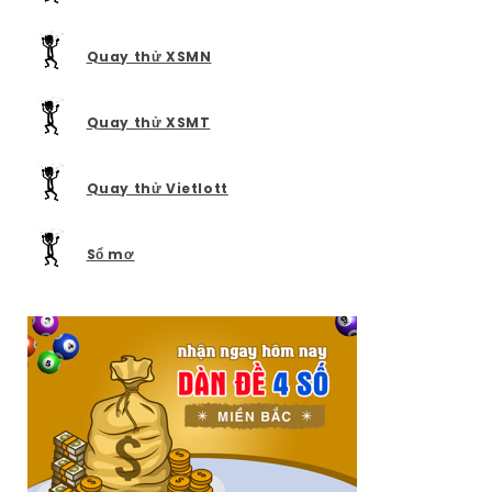
Quay thử XSMN
Quay thử XSMT
Quay thử Vietlott
Sổ mơ