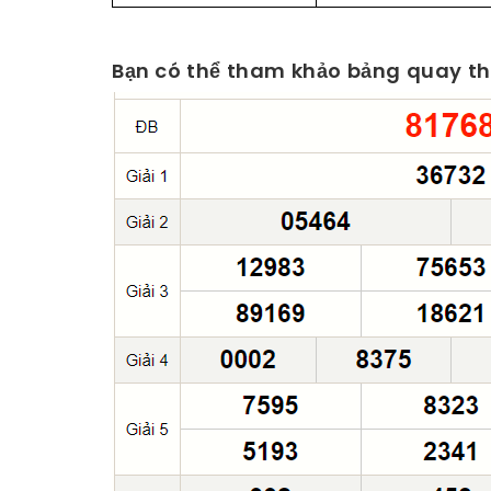
Bạn có thể tham khảo bảng quay th