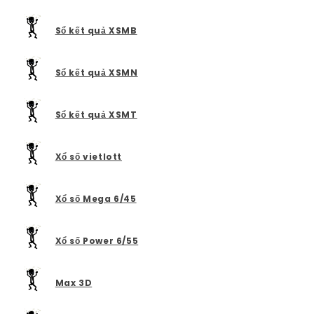
Sổ kết quả XSMB
Sổ kết quả XSMN
Sổ kết quả XSMT
Xổ số vietlott
Xổ số Mega 6/45
Xổ số Power 6/55
Max 3D