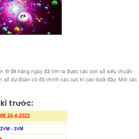
án lô đề hàng ngày đã tìm ra được các con số siêu chuẩn
n số dự đoán có độ chính xác cực kì cao dưới đây. Mời các
B
kì trước: