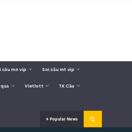
i cầu mn vip
Soi cầu mt vip
 quả
Vietlott
TK Cầu
Popular News