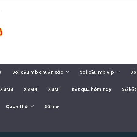
Y
Ủ
Soi cầu mb chuẩn xác
Soi cầu mb vip
So
XSMB
XSMN
XSMT
Kết quả hôm nay
Sổ kết
Quay thử
Sổ mơ