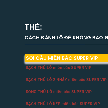
THẺ:
CÁCH ĐÁNH LÔ ĐỀ KHÔNG BAO G
SOI CẦU MIỀN BẮC SUPER VIP
BẠCH THỦ LÔ miền bắc SUPER VIP
BẠCH THỦ LÔ 2 NHÁY miền bắc SUPER VIP
SONG THỦ LÔ miền bắc SUPER VIP
BẠCH THỦ LÔ KÉP miền bắc SUPER VIP