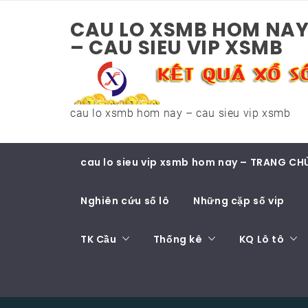
Skip
CAU LO XSMB HOM NA
to
– CAU SIEU VIP XSMB
content
cau lo xsmb hom nay – cau sieu vip xsmb
cau lo sieu vip xsmb hom nay – TRANG CH
Nghiên cứu số lô
Những cặp số vip
TK Cầu
Thống kê
KQ Lô tô