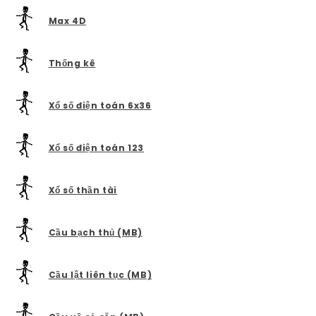
Max 4D
Thống kê
Xổ số điện toán 6x36
Xổ số điện toán 123
Xổ số thần tài
Cầu bạch thủ (MB)
Cầu lật liên tục (MB)