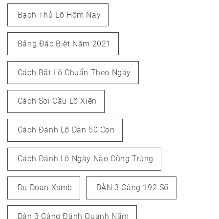
Bạch Thủ Lô Hôm Nay
Bảng Đặc Biệt Năm 2021
Cách Bắt Lô Chuẩn Theo Ngày
Cách Soi Cầu Lô Xiên
Cách Đánh Lô Dàn 50 Con
Cách Đánh Lô Ngày Nào Cũng Trúng
Du Doan Xsmb
DÀN 3 Càng 192 Số
Dàn 3 Càng Đánh Quanh Năm