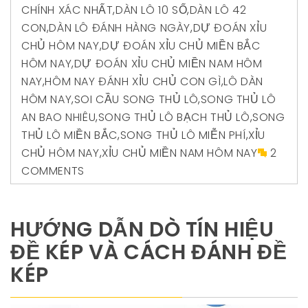
CHÍNH XÁC NHẤT
,
DÀN LÔ 10 SỐ
,
DÀN LÔ 42
CON
,
DÀN LÔ ĐÁNH HÀNG NGÀY
,
DỰ ĐOÁN XỈU
CHỦ HÔM NAY
,
DỰ ĐOÁN XỈU CHỦ MIỀN BẮC
HÔM NAY
,
DỰ ĐOÁN XỈU CHỦ MIỀN NAM HÔM
NAY
,
HÔM NAY ĐÁNH XỈU CHỦ CON GÌ
,
LÔ DÀN
HÔM NAY
,
SOI CẦU SONG THỦ LÔ
,
SONG THỦ LÔ
AN BAO NHIÊU
,
SONG THỦ LÔ BẠCH THỦ LÔ
,
SONG
THỦ LÔ MIỀN BẮC
,
SONG THỦ LÔ MIỄN PHÍ
,
XỈU
CHỦ HÔM NAY
,
XỈU CHỦ MIỀN NAM HÔM NAY
2
COMMENTS
HƯỚNG DẪN DÒ TÍN HIỆU
ĐỀ KÉP VÀ CÁCH ĐÁNH ĐỀ
KÉP