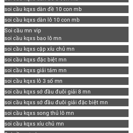
soi cầu kqxs dàn đề 10 con mb
soi cầu kqxs dàn lô 10 con mb
Soi cầu mn vip
soi cầu kqxs bao lô mn
soi cầu kqxs cặp xíu chủ mn
soi cầu kqxs đặc biệt mn
soi cầu kqxs giải tám mn
soi cầu kqxs lô 3 số mn
soi cầu kqxs sớ đầu đuôi giải 8 mn
soi cầu kqxs sớ đầu đuôi giải đặc biệt mn
soi cầu kqxs song thủ lô mn
soi cầu kqxs xíu chủ mn