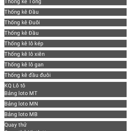
Thống kê Tổng
Thống kê Đầu
Thống kê Đuôi
Thống kê Đầu
Thống kê lô kép
Thống kê lô xiên
Thống kê lô gan
Thống kê đầu đuôi
KQ Lô tô
Bảng loto MT
Bảng loto MN
Bảng loto MB
Quay thử