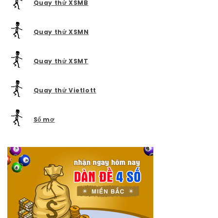
Quay thử XSMB
Quay thử XSMN
Quay thử XSMT
Quay thử Vietlott
Sổ mơ