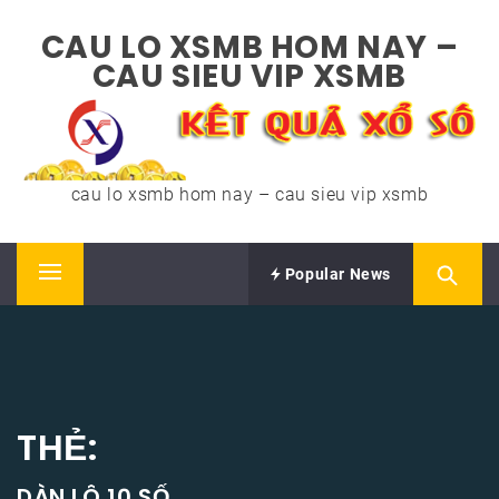
Skip
CAU LO XSMB HOM NAY –
to
CAU SIEU VIP XSMB
content
cau lo xsmb hom nay – cau sieu vip xsmb
Popular News
Primary
Menu
THẺ:
DÀN LÔ 10 SỐ