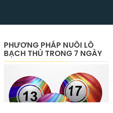
PHƯƠNG PHÁP NUÔI LÔ
BẠCH THỦ TRONG 7 NGÀY