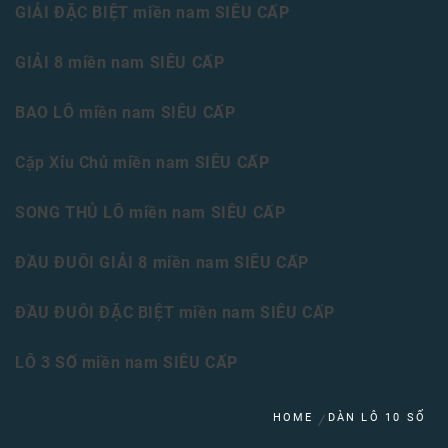
GIẢI ĐẶC BIỆT miền nam SIÊU CẤP
GIẢI 8 miền nam SIÊU CẤP
BAO LÔ miền nam SIÊU CẤP
Cặp Xỉu Chủ miền nam SIÊU CẤP
SONG THỦ LÔ miền nam SIÊU CẤP
ĐẦU ĐUÔI GIẢI 8 miền nam SIÊU CẤP
ĐẦU ĐUÔI ĐẶC BIỆT miền nam SIÊU CẤP
LÔ 3 SỐ miền nam SIÊU CẤP
HOME
DÀN LÔ 10 SỐ