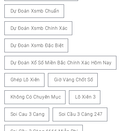
Dự Đoán Xsmb Chuẩn
Dự Đoán Xsmb Chính Xác
Dự Đoán Xsmb Đặc Biệt
Dự Đoán Xổ Số Miền Bắc Chính Xác Hôm Nay
Ghép Lô Xiên
Giờ Vàng Chốt Số
Không Có Chuyên Mục
Lô Xiên 3
Soi Cau 3 Cang
Soi Cầu 3 Càng 247