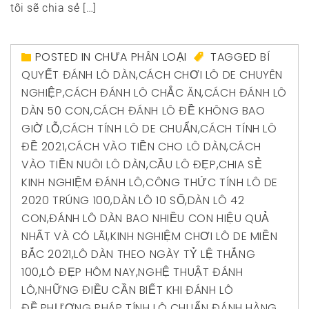
tôi sẽ chia sẻ […]
POSTED IN CHƯA PHÂN LOẠI
TAGGED
BÍ
QUYẾT ĐÁNH LÔ DÀN
,
CÁCH CHƠI LÔ DE CHUYÊN
NGHIỆP
,
CÁCH ĐÁNH LÔ CHẮC ĂN
,
CÁCH ĐÁNH LÔ
DÀN 50 CON
,
CÁCH ĐÁNH LÔ ĐỀ KHÔNG BAO
GIỜ LỖ
,
CÁCH TÍNH LÔ DE CHUẨN
,
CÁCH TÍNH LÔ
ĐỀ 2021
,
CÁCH VÀO TIỀN CHO LÔ DÀN
,
CÁCH
VÀO TIỀN NUÔI LÔ DÀN
,
CẦU LÔ ĐẸP
,
CHIA SẺ
KINH NGHIỆM ĐÁNH LÔ
,
CÔNG THỨC TÍNH LÔ DE
2020 TRÚNG 100
,
DÀN LÔ 10 SỐ
,
DÀN LÔ 42
CON
,
ĐÁNH LÔ DÀN BAO NHIỀU CON HIỆU QUẢ
NHẤT VÀ CÓ LÃI
,
KINH NGHIỆM CHƠI LÔ DE MIỀN
BẮC 2021
,
LÔ DÀN THEO NGÀY TỶ LỆ THẮNG
100
,
LÔ ĐẸP HÔM NAY
,
NGHỆ THUẬT ĐÁNH
LÔ
,
NHỮNG ĐIỀU CẦN BIẾT KHI ĐÁNH LÔ
ĐỀ
,
PHƯƠNG PHÁP TÍNH LÔ CHUẨN ĐÁNH HÀNG