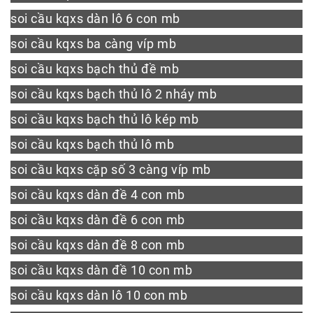
soi cầu kqxs dàn lô 6 con mb
soi cầu kqxs ba càng víp mb
soi cầu kqxs bạch thủ đề mb
soi cầu kqxs bạch thủ lô 2 nháy mb
soi cầu kqxs bạch thủ lô kép mb
soi cầu kqxs bạch thủ lô mb
soi cầu kqxs cặp số 3 càng víp mb
soi cầu kqxs dàn đề 4 con mb
soi cầu kqxs dàn đề 6 con mb
soi cầu kqxs dàn đề 8 con mb
soi cầu kqxs dàn đề 10 con mb
soi cầu kqxs dàn lô 10 con mb