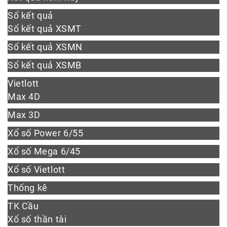
Sổ kết quả
Sổ kết quả XSMT
Sổ kết quả XSMN
Sổ kết quả XSMB
Vietlott
Max 4D
Max 3D
Xổ số Power 6/55
Xổ số Mega 6/45
Xổ số Vietlott
Thống kê
TK Cầu
Xổ số thần tài