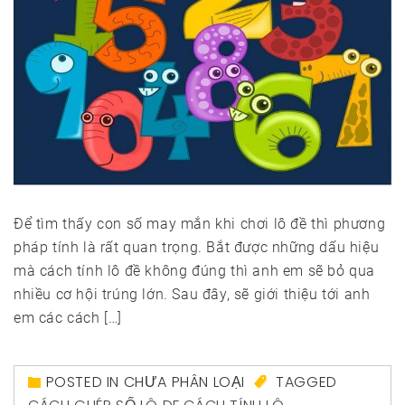
Để tìm thấy con số may mắn khi chơi lô đề thì phương
pháp tính là rất quan trọng. Bắt được những dấu hiệu
mà cách tính lô đề không đúng thì anh em sẽ bỏ qua
nhiều cơ hội trúng lớn. Sau đây, sẽ giới thiệu tới anh
em các cách […]
POSTED IN CHƯA PHÂN LOẠI
TAGGED