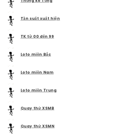
Thống kê Tổng
Tần suất xuất hiện
TK từ 00 đến 99
Loto miền Bắc
Loto miền Nam
Loto miền Trung
Quay thử XSMB
Quay thử XSMN