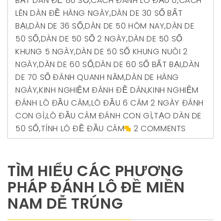
BẮT DÀN ĐỀ 80 SỐ
,
CÁCH ĐÁNH LÔ ĐẦU 0
,
CÁCH
LÊN DÀN ĐỀ HÀNG NGÀY
,
DÀN DE 30 SỐ BẤT
BẠI
,
DÀN DE 36 SỐ
,
DÀN DE 50 HÔM NAY
,
DÀN DE
50 SỐ
,
DÀN DE 50 SỐ 2 NGÀY
,
DÀN DE 50 SỐ
KHUNG 5 NGÀY
,
DÀN DE 50 SỐ KHUNG NUÔI 2
NGÀY
,
DÀN DE 60 SỐ
,
DÀN DE 60 SỐ BẤT BẠI
,
DÀN
DE 70 SỐ ĐÁNH QUANH NĂM
,
DÀN DE HÀNG
NGÀY
,
KINH NGHIỆM ĐÁNH ĐỀ DÀN
,
KINH NGHIỆM
ĐÁNH LÔ ĐẦU CÂM
,
LÔ ĐẦU 6 CÂM 2 NGÀY ĐÁNH
CON GÌ
,
LÔ ĐẦU CÂM ĐÁNH CON GÌ
,
TẠO DÀN DE
50 SỐ
,
TÍNH LÔ ĐỀ ĐẦU CÂM
2 COMMENTS
TÌM HIỂU CÁC PHƯƠNG
PHÁP ĐÁNH LÔ ĐỀ MIỀN
NAM DỄ TRÚNG