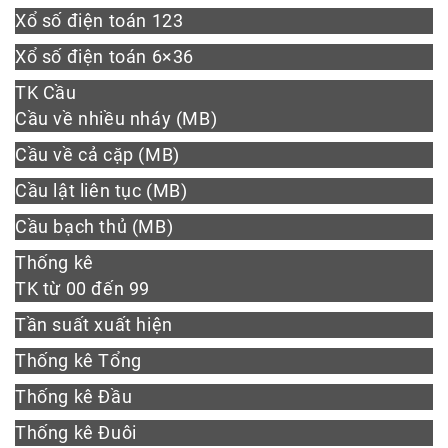
Xổ số điện toán 123
Xổ số điện toán 6×36
TK Cầu
Cầu về nhiều nháy (MB)
Cầu về cả cặp (MB)
Cầu lật liên tục (MB)
Cầu bạch thủ (MB)
Thống kê
TK từ 00 đến 99
Tần suất xuất hiện
Thống kê Tổng
Thống kê Đầu
Thống kê Đuôi