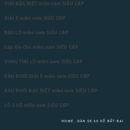
GIẢI ĐẶC BIỆT miền nam SIÊU CẤP
GIẢI 8 miền nam SIÊU CẤP
BAO LÔ miền nam SIÊU CẤP
Cặp Xỉu Chủ miền nam SIÊU CẤP
SONG THỦ LÔ miền nam SIÊU CẤP
ĐẦU ĐUÔI GIẢI 8 miền nam SIÊU CẤP
ĐẦU ĐUÔI ĐẶC BIỆT miền nam SIÊU CẤP
LÔ 3 SỐ miền nam SIÊU CẤP
HOME
DÀN DE 60 SỐ BẤT BẠI