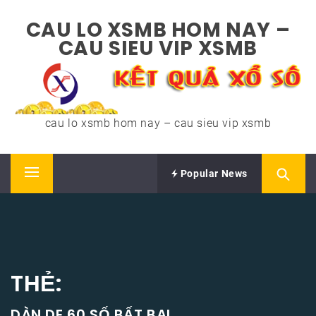
Skip
CAU LO XSMB HOM NAY –
to
CAU SIEU VIP XSMB
content
cau lo xsmb hom nay – cau sieu vip xsmb
Popular News
Primary
Menu
THẺ:
DÀN DE 60 SỐ BẤT BẠI