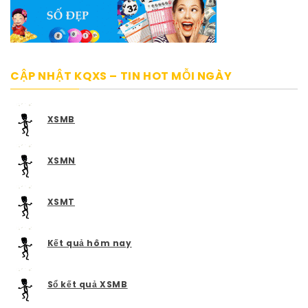
CẬP NHẬT KQXS – TIN HOT MỖI NGÀY
XSMB
XSMN
XSMT
Kết quả hôm nay
Sổ kết quả XSMB