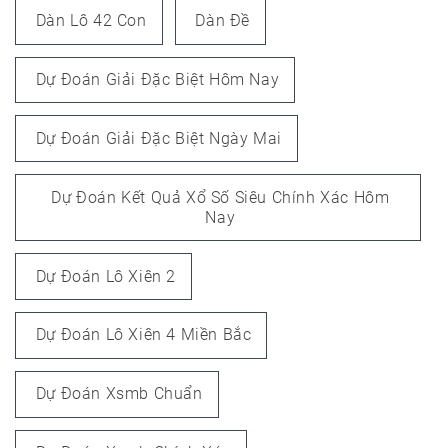
Dàn Lô 42 Con
Dàn Đề
Dự Đoán Giải Đặc Biệt Hôm Nay
Dự Đoán Giải Đặc Biệt Ngày Mai
Dự Đoán Kết Quả Xổ Số Siêu Chính Xác Hôm
Nay
Dự Đoán Lô Xiên 2
Dự Đoán Lô Xiên 4 Miền Bắc
Dự Đoán Xsmb Chuẩn