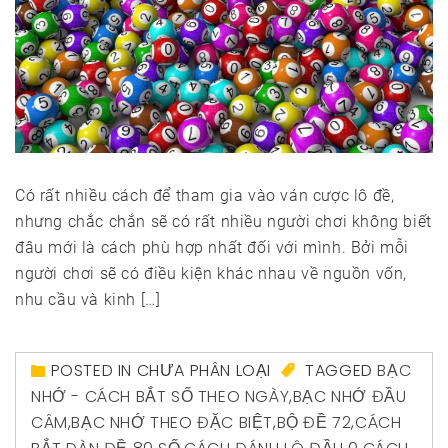
Có rất nhiều cách để tham gia vào ván cược lô đề,
nhưng chắc chắn sẽ có rất nhiều người chơi không biết
đâu mới là cách phù hợp nhất đối với mình. Bởi mỗi
người chơi sẽ có điều kiện khác nhau về nguồn vốn,
nhu cầu và kinh […]
POSTED IN CHƯA PHÂN LOẠI
TAGGED
BẠC
NHỚ - CÁCH BẮT SỐ THEO NGÀY
,
BẠC NHỚ ĐẦU
CÂM
,
BẠC NHỚ THEO ĐẶC BIỆT
,
BỘ ĐỀ 72
,
CÁCH