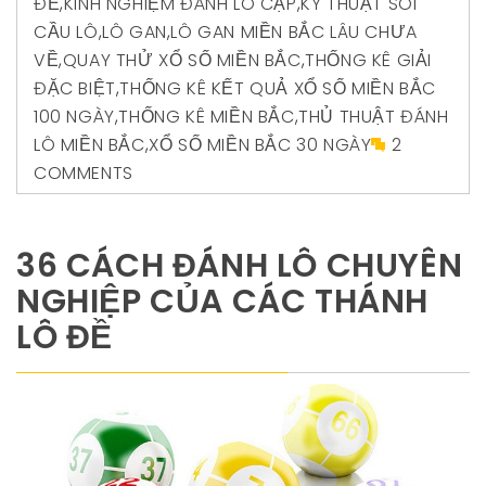
ĐỀ
,
KINH NGHIỆM ĐÁNH LÔ CẶP
,
KỸ THUẬT SOI
CẦU LÔ
,
LÔ GAN
,
LÔ GAN MIỀN BẮC LÂU CHƯA
VỀ
,
QUAY THỬ XỔ SỐ MIỀN BẮC
,
THỐNG KÊ GIẢI
ĐẶC BIỆT
,
THỐNG KÊ KẾT QUẢ XỔ SỐ MIỀN BẮC
100 NGÀY
,
THỐNG KÊ MIỀN BẮC
,
THỦ THUẬT ĐÁNH
LÔ MIỀN BẮC
,
XỔ SỐ MIỀN BẮC 30 NGÀY
2
COMMENTS
36 CÁCH ĐÁNH LÔ CHUYÊN
NGHIỆP CỦA CÁC THÁNH
LÔ ĐỀ