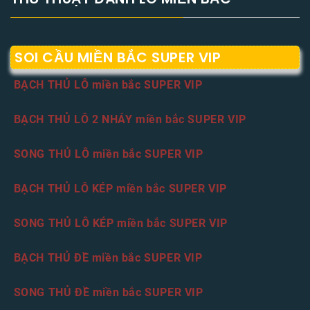
SOI CẦU MIỀN BẮC SUPER VIP
BẠCH THỦ LÔ miền bắc SUPER VIP
BẠCH THỦ LÔ 2 NHÁY miền bắc SUPER VIP
SONG THỦ LÔ miền bắc SUPER VIP
BẠCH THỦ LÔ KÉP miền bắc SUPER VIP
SONG THỦ LÔ KÉP miền bắc SUPER VIP
BẠCH THỦ ĐỀ miền bắc SUPER VIP
SONG THỦ ĐỀ miền bắc SUPER VIP