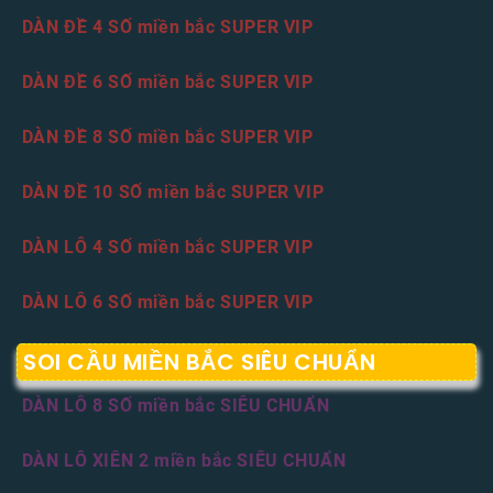
DÀN ĐỀ 4 SỐ miền bắc SUPER VIP
DÀN ĐỀ 6 SỐ miền bắc SUPER VIP
DÀN ĐỀ 8 SỐ miền bắc SUPER VIP
DÀN ĐỀ 10 SỐ miền bắc SUPER VIP
DÀN LÔ 4 SỐ miền bắc SUPER VIP
DÀN LÔ 6 SỐ miền bắc SUPER VIP
SOI CẦU MIỀN BẮC SIÊU CHUẨN
DÀN LÔ 8 SỐ miền bắc SIÊU CHUẨN
DÀN LÔ XIÊN 2 miền bắc SIÊU CHUẨN