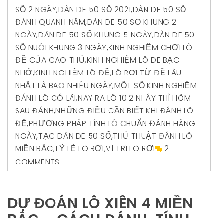
SỐ 2 NGÀY
,
DÀN DE 50 SỐ 2021
,
DÀN DE 50 SỐ
ĐÁNH QUANH NĂM
,
DÀN DE 50 SỐ KHUNG 2
NGÀY
,
DÀN DE 50 SỐ KHUNG 5 NGÀY
,
DÀN DE 50
SỐ NUÔI KHUNG 3 NGÀY
,
KINH NGHIỆM CHƠI LÔ
ĐỀ CỦA CAO THỦ
,
KINH NGHIỆM LÔ DE BẠC
NHỚ
,
KINH NGHIỆM LÔ ĐỀ
,
LÔ RƠI TỪ ĐỀ LÂU
NHẤT LÀ BAO NHIÊU NGÀY
,
MỘT SỐ KINH NGHIỆM
ĐÁNH LÔ CÓ LÃI
,
NAY RA LÔ 10 2 NHÁY THÌ HÔM
SAU ĐÁNH
,
NHỮNG ĐIỀU CẦN BIẾT KHI ĐÁNH LÔ
ĐỀ
,
PHƯƠNG PHÁP TÍNH LÔ CHUẨN ĐÁNH HÀNG
NGÀY
,
TẠO DÀN DE 50 SỐ
,
THỦ THUẬT ĐÁNH LÔ
MIỀN BẮC
,
TỶ LỆ LÔ RƠI
,
VỊ TRÍ LÔ RƠI
2
COMMENTS
DỰ ĐOÁN LÔ XIÊN 4 MIỀN