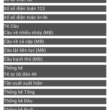
Xổ số điện toán 123
Xổ số điện toán 6×36
TK Cầu
Cầu về nhiều nháy (MB)
Cầu về cả cặp (MB)
Cầu lật liên tục (MB)
Cầu bạch thủ (MB)
Thống kê
TK từ 00 đến 99
Tần suất xuất hiện
Thống kê Tổng
Thống kê Đầu
Thống kê Đuôi