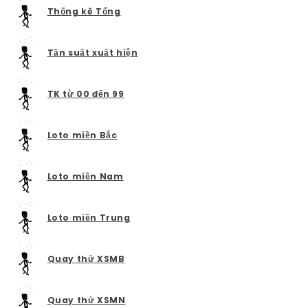
Thống kê Tổng
Tần suất xuất hiện
TK từ 00 đến 99
Loto miền Bắc
Loto miền Nam
Loto miền Trung
Quay thử XSMB
Quay thử XSMN