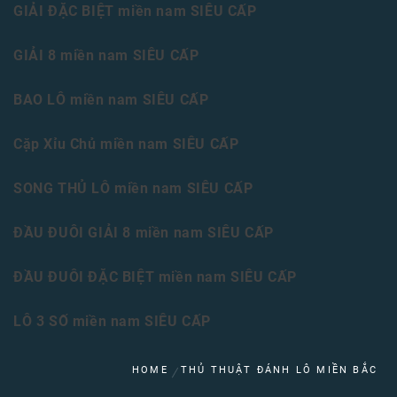
GIẢI ĐẶC BIỆT miền nam SIÊU CẤP
GIẢI 8 miền nam SIÊU CẤP
BAO LÔ miền nam SIÊU CẤP
Cặp Xỉu Chủ miền nam SIÊU CẤP
SONG THỦ LÔ miền nam SIÊU CẤP
ĐẦU ĐUÔI GIẢI 8 miền nam SIÊU CẤP
ĐẦU ĐUÔI ĐẶC BIỆT miền nam SIÊU CẤP
LÔ 3 SỐ miền nam SIÊU CẤP
HOME
THỦ THUẬT ĐÁNH LÔ MIỀN BẮC