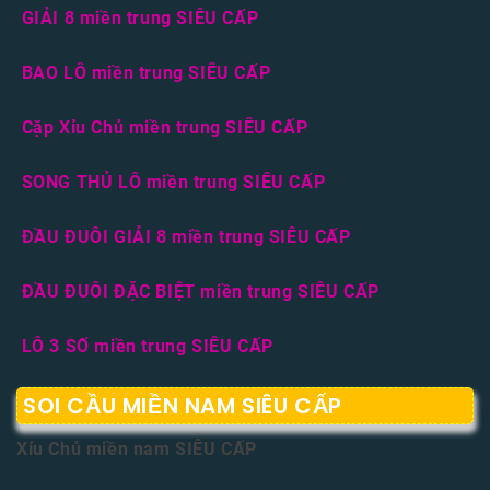
GIẢI 8 miền trung SIÊU CẤP
BAO LÔ miền trung SIÊU CẤP
Cặp Xỉu Chủ miền trung SIÊU CẤP
SONG THỦ LÔ miền trung SIÊU CẤP
ĐẦU ĐUÔI GIẢI 8 miền trung SIÊU CẤP
ĐẦU ĐUÔI ĐẶC BIỆT miền trung SIÊU CẤP
LÔ 3 SỐ miền trung SIÊU CẤP
SOI CẦU MIỀN NAM SIÊU CẤP
Xỉu Chủ miền nam SIÊU CẤP