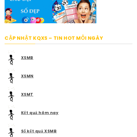
CẬP NHẬT KQXS – TIN HOT MỖI NGÀY
XSMB
XSMN
XSMT
Kết quả hôm nay
Sổ kết quả XSMB