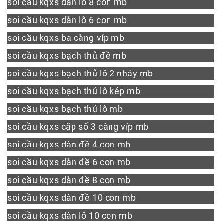
soi cầu kqxs dàn lô 8 con mb
soi cầu kqxs dàn lô 6 con mb
soi cầu kqxs ba càng víp mb
soi cầu kqxs bạch thủ đề mb
soi cầu kqxs bạch thủ lô 2 nháy mb
soi cầu kqxs bạch thủ lô kép mb
soi cầu kqxs bạch thủ lô mb
soi cầu kqxs cặp số 3 càng víp mb
soi cầu kqxs dàn đề 4 con mb
soi cầu kqxs dàn đề 6 con mb
soi cầu kqxs dàn đề 8 con mb
soi cầu kqxs dàn đề 10 con mb
soi cầu kqxs dàn lô 10 con mb