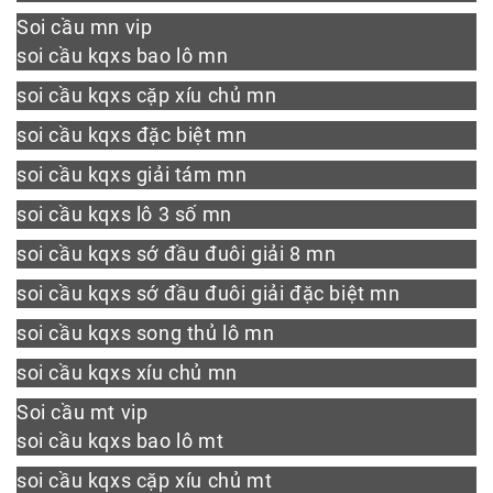
Soi cầu mn vip
soi cầu kqxs bao lô mn
soi cầu kqxs cặp xíu chủ mn
soi cầu kqxs đặc biệt mn
soi cầu kqxs giải tám mn
soi cầu kqxs lô 3 số mn
soi cầu kqxs sớ đầu đuôi giải 8 mn
soi cầu kqxs sớ đầu đuôi giải đặc biệt mn
soi cầu kqxs song thủ lô mn
soi cầu kqxs xíu chủ mn
Soi cầu mt vip
soi cầu kqxs bao lô mt
soi cầu kqxs cặp xíu chủ mt