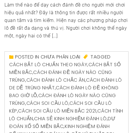
Làm thế nào để dạy cách đánh đề cho người mới chơi
hiệu quả nhất? Đây là thông tin được rất nhiều người
quan tâm và tìm kiếm. Hiện nay các phương pháp chơi
lô đề rất đa dạng và thú vị. Người chơi không thể ngày
một, ngày hai có thể […]
POSTED IN CHƯA PHÂN LOẠI
TAGGED
CÁCH BẮT LÔ CHUẨN THEO NGÀY
,
CÁCH BẮT SỐ
MIỀN BẮC
,
CÁCH ĐÁNH ĐỀ NGÀY NÀO CŨNG
TRÚNG
,
CÁCH ĐÁNH LÔ CHẮC ĂN
,
CÁCH ĐÁNH LÔ
DE DỄ TRÚNG NHẤT
,
CÁCH ĐÁNH LÔ ĐỀ KHÔNG
BAO GIỜ LỖ
,
CÁCH ĐÁNH LÔ NGÀY NÀO CŨNG
TRÚNG
,
CÁCH SOI CẦU LÔ
,
CÁCH SOI CẦU LÔ
KÉP
,
CÁCH SOI CẦU LÔ MIỀN BẮC 2021
,
CÁCH TÍNH
LÔ CHUẨN
,
CHIA SẺ KINH NGHIỆM ĐÁNH LÔ
,
DỰ
ĐOÁN XỔ SỐ MIỀN BẮC
,
KINH NGHIỆM ĐÁNH