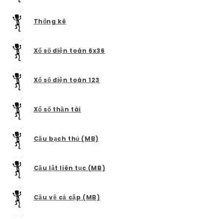
Thống kê
Xổ số điện toán 6x36
Xổ số điện toán 123
Xổ số thần tài
Cầu bạch thủ (MB)
Cầu lật liên tục (MB)
Cầu về cả cặp (MB)