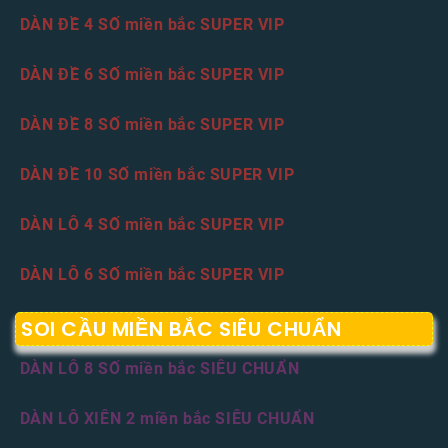
DÀN ĐỀ 4 SỐ miền bắc SUPER VIP
DÀN ĐỀ 6 SỐ miền bắc SUPER VIP
DÀN ĐỀ 8 SỐ miền bắc SUPER VIP
DÀN ĐỀ 10 SỐ miền bắc SUPER VIP
DÀN LÔ 4 SỐ miền bắc SUPER VIP
DÀN LÔ 6 SỐ miền bắc SUPER VIP
SOI CẦU MIỀN BẮC SIÊU CHUẨN
DÀN LÔ 8 SỐ miền bắc SIÊU CHUẨN
DÀN LÔ XIÊN 2 miền bắc SIÊU CHUẨN