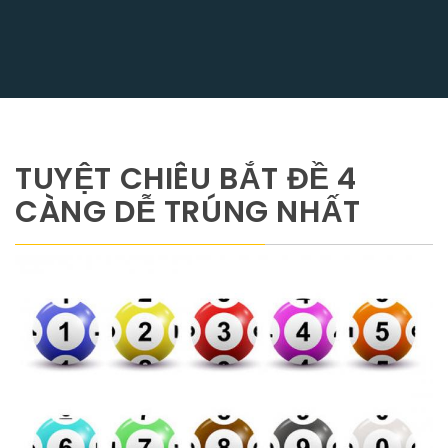
TUYỆT CHIÊU BẮT ĐỀ 4
CÀNG DỄ TRÚNG NHẤT