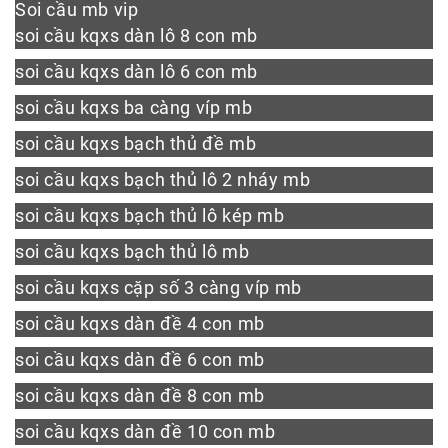
Soi cầu mb vip
soi cầu kqxs dàn lô 8 con mb
soi cầu kqxs dàn lô 6 con mb
soi cầu kqxs ba càng víp mb
soi cầu kqxs bạch thủ đề mb
soi cầu kqxs bạch thủ lô 2 nháy mb
soi cầu kqxs bạch thủ lô kép mb
soi cầu kqxs bạch thủ lô mb
soi cầu kqxs cặp số 3 càng víp mb
soi cầu kqxs dàn đề 4 con mb
soi cầu kqxs dàn đề 6 con mb
soi cầu kqxs dàn đề 8 con mb
soi cầu kqxs dàn đề 10 con mb