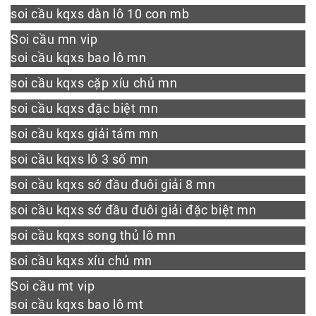
soi cầu kqxs dàn lô 10 con mb
Soi cầu mn vip
soi cầu kqxs bao lô mn
soi cầu kqxs cặp xíu chủ mn
soi cầu kqxs đặc biệt mn
soi cầu kqxs giải tám mn
soi cầu kqxs lô 3 số mn
soi cầu kqxs sớ đầu đuôi giải 8 mn
soi cầu kqxs sớ đầu đuôi giải đặc biệt mn
soi cầu kqxs song thủ lô mn
soi cầu kqxs xíu chủ mn
Soi cầu mt vip
soi cầu kqxs bao lô mt