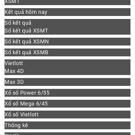
XSMT
Kết quả hôm nay
Sổ kết quả
Sổ kết quả XSMT
Sổ kết quả XSMN
Sổ kết quả XSMB
Vietlott
Max 4D
Max 3D
Xổ số Power 6/55
Xổ số Mega 6/45
Xổ số Vietlott
Thống kê