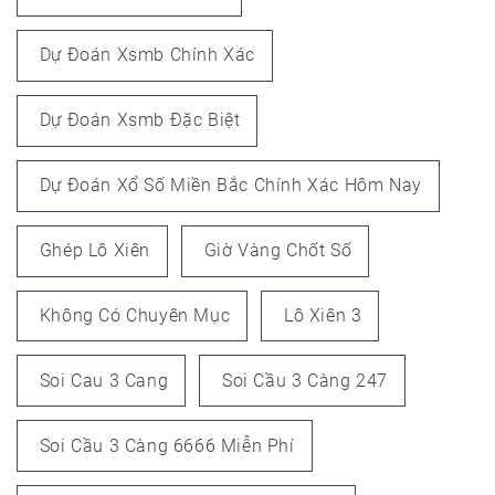
Dự Đoán Xsmb Chính Xác
Dự Đoán Xsmb Đặc Biệt
Dự Đoán Xổ Số Miền Bắc Chính Xác Hôm Nay
Ghép Lô Xiên
Giờ Vàng Chốt Số
Không Có Chuyên Mục
Lô Xiên 3
Soi Cau 3 Cang
Soi Cầu 3 Càng 247
Soi Cầu 3 Càng 6666 Miễn Phí