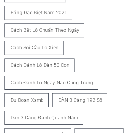
Bảng Đặc Biệt Năm 2021
Cách Bắt Lô Chuẩn Theo Ngày
Cách Soi Cầu Lô Xiên
Cách Đánh Lô Dàn 50 Con
Cách Đánh Lô Ngày Nào Cũng Trúng
Du Doan Xsmb
DÀN 3 Càng 192 Số
Dàn 3 Càng Đánh Quanh Năm