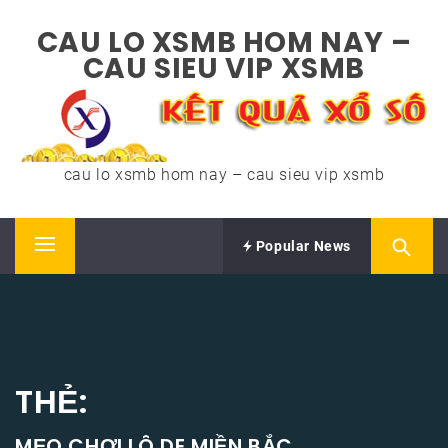
Skip
CAU LO XSMB HOM NAY –
to
CAU SIEU VIP XSMB
content
cau lo xsmb hom nay – cau sieu vip xsmb
Popular News
Primary
Menu
THẺ:
MẸO CHƠI LÔ DE MIỀN BẮC