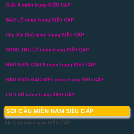
GIẢI 8 miền trung SIÊU CẤP
BAO LÔ miền trung SIÊU CẤP
Cặp Xỉu Chủ miền trung SIÊU CẤP
SONG THỦ LÔ miền trung SIÊU CẤP
ĐẦU ĐUÔI GIẢI 8 miền trung SIÊU CẤP
ĐẦU ĐUÔI ĐẶC BIỆT miền trung SIÊU CẤP
LÔ 3 SỐ miền trung SIÊU CẤP
SOI CẦU MIỀN NAM SIÊU CẤP
Xỉu Chủ miền nam SIÊU CẤP