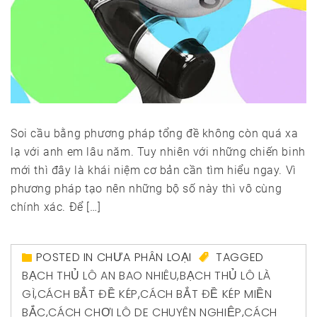
Soi cầu bằng phương pháp tổng đề không còn quá xa
lạ với anh em lâu năm. Tuy nhiên với những chiến binh
mới thì đây là khái niệm cơ bản cần tìm hiểu ngay. Vì
phương pháp tạo nên những bộ số này thì vô cùng
chính xác. Để […]
POSTED IN CHƯA PHÂN LOẠI
TAGGED
BẠCH THỦ LÔ AN BAO NHIÊU
,
BẠCH THỦ LÔ LÀ
GÌ
,
CÁCH BẮT ĐỀ KÉP
,
CÁCH BẮT ĐỀ KÉP MIỀN
BẮC
,
CÁCH CHƠI LÔ DE CHUYÊN NGHIỆP
,
CÁCH