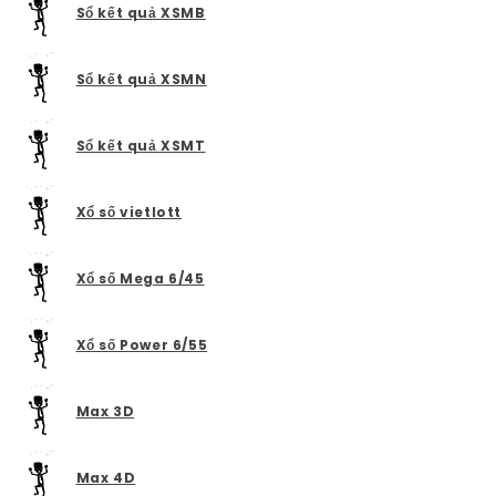
Sổ kết quả XSMB
Sổ kết quả XSMN
Sổ kết quả XSMT
Xổ số vietlott
Xổ số Mega 6/45
Xổ số Power 6/55
Max 3D
Max 4D