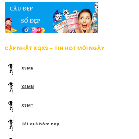
CẬP NHẬT KQXS – TIN HOT MỖI NGÀY
XSMB
XSMN
XSMT
Kết quả hôm nay