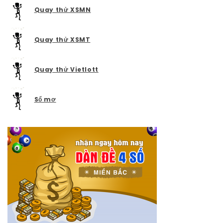
Quay thử XSMN
Quay thử XSMT
Quay thử Vietlott
Sổ mơ