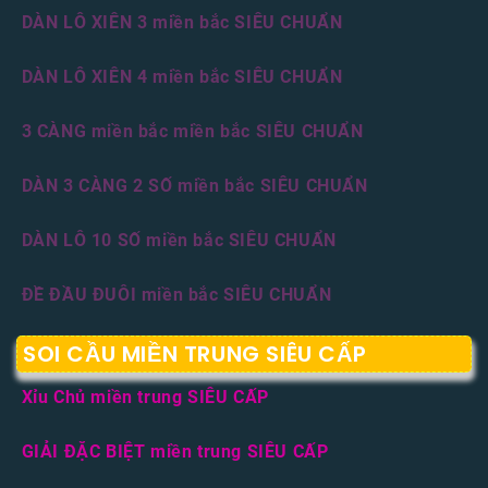
DÀN LÔ XIÊN 3 miền bắc SIÊU CHUẨN
DÀN LÔ XIÊN 4 miền bắc SIÊU CHUẨN
3 CÀNG miền bắc miền bắc SIÊU CHUẨN
DÀN 3 CÀNG 2 SỐ miền bắc SIÊU CHUẨN
DÀN LÔ 10 SỐ miền bắc SIÊU CHUẨN
ĐỀ ĐẦU ĐUÔI miền bắc SIÊU CHUẨN
SOI CẦU MIỀN TRUNG SIÊU CẤP
Xỉu Chủ miền trung SIÊU CẤP
GIẢI ĐẶC BIỆT miền trung SIÊU CẤP