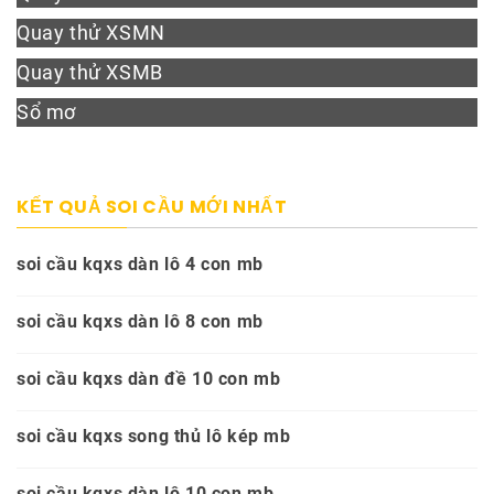
Quay thử XSMN
Quay thử XSMB
Sổ mơ
KẾT QUẢ SOI CẦU MỚI NHẤT
soi cầu kqxs dàn lô 4 con mb
soi cầu kqxs dàn lô 8 con mb
soi cầu kqxs dàn đề 10 con mb
soi cầu kqxs song thủ lô kép mb
soi cầu kqxs dàn lô 10 con mb