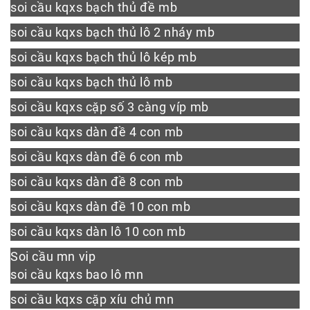
soi cầu kqxs bạch thủ đề mb
soi cầu kqxs bạch thủ lô 2 nháy mb
soi cầu kqxs bạch thủ lô kép mb
soi cầu kqxs bạch thủ lô mb
soi cầu kqxs cặp số 3 càng víp mb
soi cầu kqxs dàn đề 4 con mb
soi cầu kqxs dàn đề 6 con mb
soi cầu kqxs dàn đề 8 con mb
soi cầu kqxs dàn đề 10 con mb
soi cầu kqxs dàn lô 10 con mb
Soi cầu mn vip
soi cầu kqxs bao lô mn
soi cầu kqxs cặp xíu chủ mn