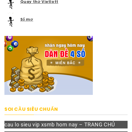
Quay thử Vietlott
Sổ mơ
SOI CẦU SIÊU CHUẨN
cau lo sieu vip xsmb hom nay – TRANG CHỦ