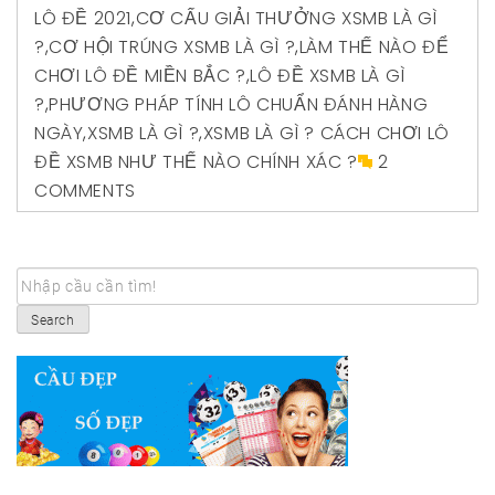
LÔ ĐỀ 2021
,
CƠ CẤU GIẢI THƯỞNG XSMB LÀ GÌ
?
,
CƠ HỘI TRÚNG XSMB LÀ GÌ ?
,
LÀM THẾ NÀO ĐỂ
CHƠI LÔ ĐỀ MIỀN BẮC ?
,
LÔ ĐỀ XSMB LÀ GÌ
?
,
PHƯƠNG PHÁP TÍNH LÔ CHUẨN ĐÁNH HÀNG
NGÀY
,
XSMB LÀ GÌ ?
,
XSMB LÀ GÌ ? CÁCH CHƠI LÔ
ĐỀ XSMB NHƯ THẾ NÀO CHÍNH XÁC ?
2
COMMENTS
Search