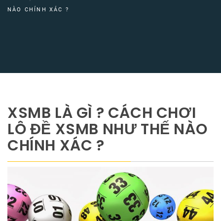
NÀO CHÍNH XÁC ?
XSMB LÀ GÌ ? CÁCH CHƠI
LÔ ĐỀ XSMB NHƯ THẾ NÀO
CHÍNH XÁC ?