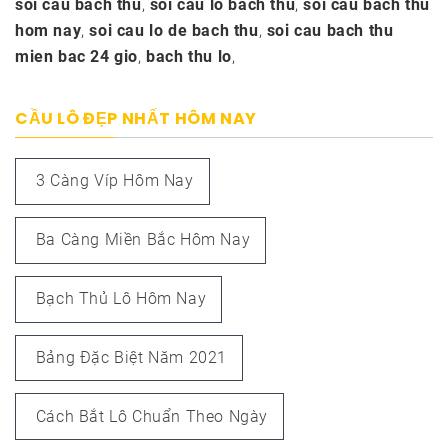
soi cau bach thu
,
soi cau lo bach thu
,
soi cau bach thu
hom nay
,
soi cau lo de bach thu
,
soi cau bach thu
mien bac 24 gio
,
bach thu lo
,
CẦU LÔ ĐẸP NHẤT HÔM NAY
3 Càng Víp Hôm Nay
Ba Càng Miền Bắc Hôm Nay
Bạch Thủ Lô Hôm Nay
Bảng Đặc Biệt Năm 2021
Cách Bắt Lô Chuẩn Theo Ngày