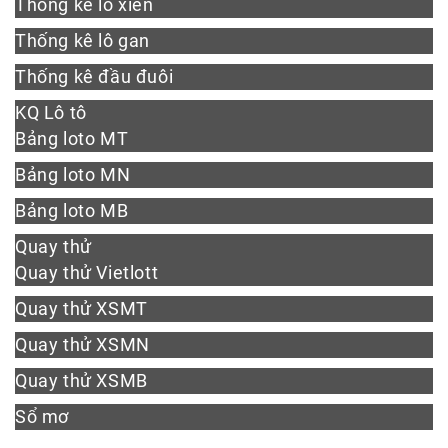
Thống kê lô xiên
Thống kê lô gan
Thống kê đầu đuôi
KQ Lô tô
Bảng loto MT
Bảng loto MN
Bảng loto MB
Quay thử
Quay thử Vietlott
Quay thử XSMT
Quay thử XSMN
Quay thử XSMB
Sổ mơ