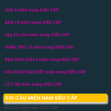
GIẢI 8 miền trung SIÊU CẤP
BAO LÔ miền trung SIÊU CẤP
Cặp Xỉu Chủ miền trung SIÊU CẤP
SONG THỦ LÔ miền trung SIÊU CẤP
ĐẦU ĐUÔI GIẢI 8 miền trung SIÊU CẤP
ĐẦU ĐUÔI ĐẶC BIỆT miền trung SIÊU CẤP
LÔ 3 SỐ miền trung SIÊU CẤP
SOI CẦU MIỀN NAM SIÊU CẤP
Xỉu Chủ miền nam SIÊU CẤP