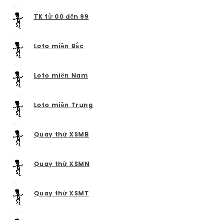
TK từ 00 đến 99
Loto miền Bắc
Loto miền Nam
Loto miền Trung
Quay thử XSMB
Quay thử XSMN
Quay thử XSMT