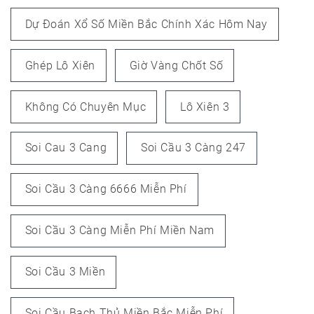
Dự Đoán Xổ Số Miền Bắc Chính Xác Hôm Nay
Ghép Lô Xiên
Giờ Vàng Chốt Số
Không Có Chuyên Mục
Lô Xiên 3
Soi Cau 3 Cang
Soi Cầu 3 Càng 247
Soi Cầu 3 Càng 6666 Miễn Phí
Soi Cầu 3 Càng Miễn Phí Miền Nam
Soi Cầu 3 Miền
Soi Cầu Bạch Thủ Miền Bắc Miễn Phí