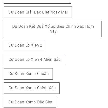
Dự Đoán Giải Đặc Biệt Ngày Mai
Dự Đoán Kết Quả Xổ Số Siêu Chính Xác Hôm
Nay
Dự Đoán Lô Xiên 2
Dự Đoán Lô Xiên 4 Miền Bắc
Dự Đoán Xsmb Chuẩn
Dự Đoán Xsmb Chính Xác
Dự Đoán Xsmb Đặc Biệt