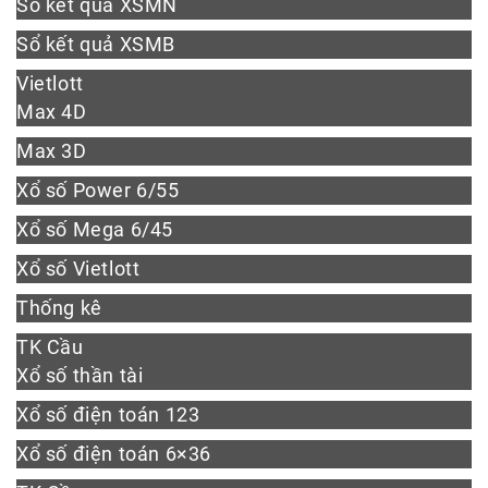
Sổ kết quả XSMN
Sổ kết quả XSMB
Vietlott
Max 4D
Max 3D
Xổ số Power 6/55
Xổ số Mega 6/45
Xổ số Vietlott
Thống kê
TK Cầu
Xổ số thần tài
Xổ số điện toán 123
Xổ số điện toán 6×36