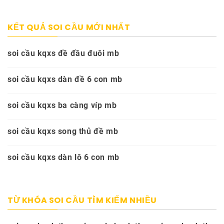
KẾT QUẢ SOI CẦU MỚI NHẤT
soi cầu kqxs đề đầu đuôi mb
soi cầu kqxs dàn đề 6 con mb
soi cầu kqxs ba càng víp mb
soi cầu kqxs song thủ đề mb
soi cầu kqxs dàn lô 6 con mb
TỪ KHÓA SOI CẦU TÌM KIẾM NHIỀU