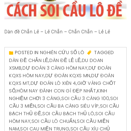
Dàn đề Chẵn Lẻ – Lẻ Chẵn – Chẵn Chẵn – Lẻ Lẻ
POSTED IN
NGHIÊN CỨU SỐ LÔ
TAGGED
DÀN ĐỀ CHẴN LẺ
,
DÀN ĐỀ LẺ LẺ
,
DU DOAN
XSMB
,
DỰ ĐOÁN 3 CÀNG HÔM NAY
,
DỰ ĐOÁN
KQXS HÔM NAY
,
DỰ ĐOÁN KQXS MN
,
DỰ ĐOÁN
KQXS MT
,
DỰ ĐOÁN LÔ XIÊN 4
,
GIỜ VÀNG CHỐT
SỐ
,
HÔM NAY ĐÁNH CON GÌ ĐẸP NHẤT
,
KINH
NGHIỆM CHƠI 3 CÀNG
,
SOI CẦU 3 CÀNG 100
,
SOI
CẦU 3 MIỀN
,
SOI CẦU BA CÀNG SIÊU VÍP
,
SOI CẦU
BẠCH THỦ ĐỀ
,
SOI CẦU BẠCH THỦ LÔ
,
SOI CẦU
HÔM NAY
,
SOI CẦU LÔ CHUẨN
,
SOI CẦU MIỀN
NAM
,
SOI CAU MIỀN TRUNG
,
SOI CẦU XÍU CHỦ