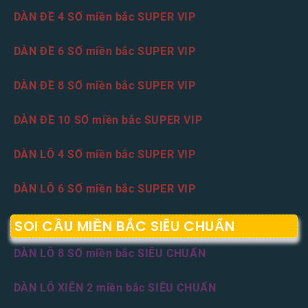
DÀN ĐỀ 4 SỐ miền bắc SUPER VIP
DÀN ĐỀ 6 SỐ miền bắc SUPER VIP
DÀN ĐỀ 8 SỐ miền bắc SUPER VIP
DÀN ĐỀ 10 SỐ miền bắc SUPER VIP
DÀN LÔ 4 SỐ miền bắc SUPER VIP
DÀN LÔ 6 SỐ miền bắc SUPER VIP
SOI CẦU MIỀN BẮC SIÊU CHUẨN
DÀN LÔ 8 SỐ miền bắc SIÊU CHUẨN
DÀN LÔ XIÊN 2 miền bắc SIÊU CHUẨN