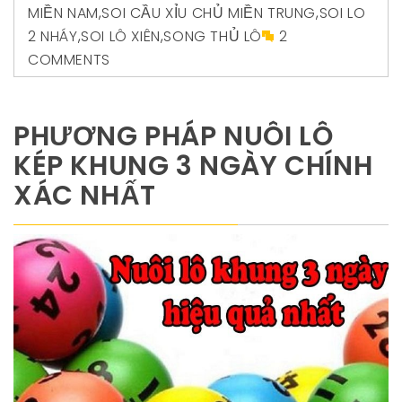
MIỀN NAM
,
SOI CẦU XỈU CHỦ MIỀN TRUNG
,
SOI LO
2 NHÁY
,
SOI LÔ XIÊN
,
SONG THỦ LÔ
2
COMMENTS
PHƯƠNG PHÁP NUÔI LÔ
KÉP KHUNG 3 NGÀY CHÍNH
XÁC NHẤT