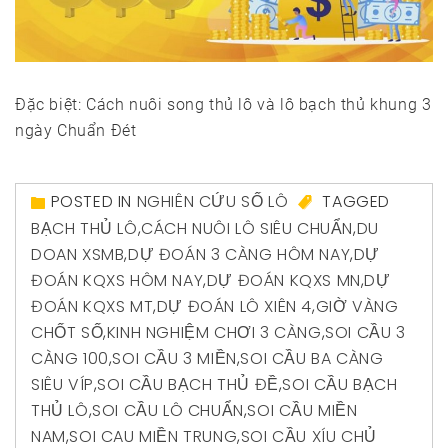
Đặc biệt: Cách nuôi song thủ lô và lô bạch thủ khung 3
ngày Chuẩn Đét
POSTED IN
NGHIÊN CỨU SỐ LÔ
TAGGED
BẠCH THỦ LÔ
,
CÁCH NUÔI LÔ SIÊU CHUẨN
,
DU
DOAN XSMB
,
DỰ ĐOÁN 3 CÀNG HÔM NAY
,
DỰ
ĐOÁN KQXS HÔM NAY
,
DỰ ĐOÁN KQXS MN
,
DỰ
ĐOÁN KQXS MT
,
DỰ ĐOÁN LÔ XIÊN 4
,
GIỜ VÀNG
CHỐT SỐ
,
KINH NGHIỆM CHƠI 3 CÀNG
,
SOI CẦU 3
CÀNG 100
,
SOI CẦU 3 MIỀN
,
SOI CẦU BA CÀNG
SIÊU VÍP
,
SOI CẦU BẠCH THỦ ĐỀ
,
SOI CẦU BẠCH
THỦ LÔ
,
SOI CẦU LÔ CHUẨN
,
SOI CẦU MIỀN
NAM
,
SOI CAU MIỀN TRUNG
,
SOI CẦU XÍU CHỦ