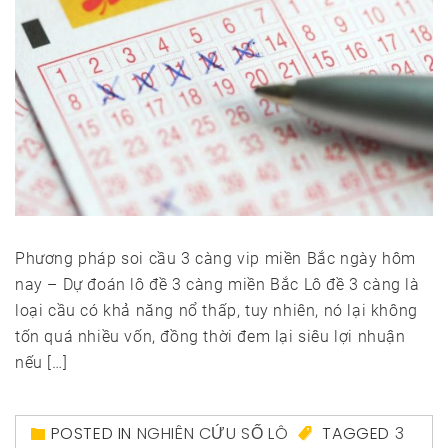
Phương pháp soi cầu 3 càng vip miền Bắc ngày hôm
nay – Dự đoán lô đề 3 càng miền Bắc Lô đề 3 càng là
loại cầu có khả năng nổ thấp, tuy nhiên, nó lại không
tốn quá nhiều vốn, đồng thời đem lại siêu lợi nhuận
nếu […]
POSTED IN
NGHIÊN CỨU SỐ LÔ
TAGGED
3