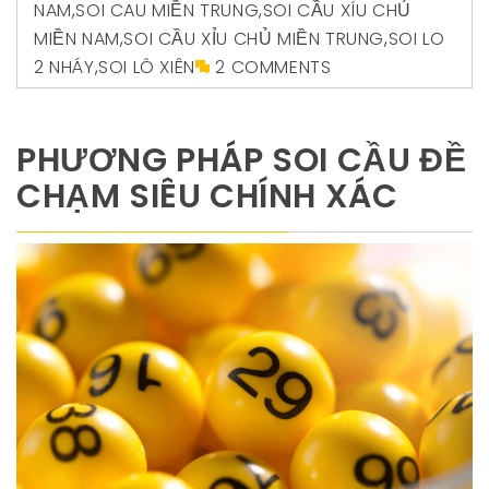
NAM
,
SOI CAU MIỀN TRUNG
,
SOI CẦU XÍU CHỦ
MIỀN NAM
,
SOI CẦU XỈU CHỦ MIỀN TRUNG
,
SOI LO
2 NHÁY
,
SOI LÔ XIÊN
2 COMMENTS
PHƯƠNG PHÁP SOI CẦU ĐỀ
CHẠM SIÊU CHÍNH XÁC