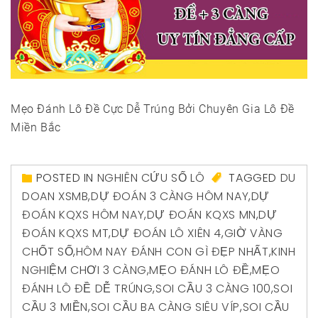
Mẹo Đánh Lô Đề Cực Dễ Trúng Bởi Chuyên Gia Lô Đề
Miền Bắc
POSTED IN
NGHIÊN CỨU SỐ LÔ
TAGGED
DU
DOAN XSMB
,
DỰ ĐOÁN 3 CÀNG HÔM NAY
,
DỰ
ĐOÁN KQXS HÔM NAY
,
DỰ ĐOÁN KQXS MN
,
DỰ
ĐOÁN KQXS MT
,
DỰ ĐOÁN LÔ XIÊN 4
,
GIỜ VÀNG
CHỐT SỐ
,
HÔM NAY ĐÁNH CON GÌ ĐẸP NHẤT
,
KINH
NGHIỆM CHƠI 3 CÀNG
,
MẸO ĐÁNH LÔ ĐỀ
,
MẸO
ĐÁNH LÔ ĐỀ DỄ TRÚNG
,
SOI CẦU 3 CÀNG 100
,
SOI
CẦU 3 MIỀN
,
SOI CẦU BA CÀNG SIÊU VÍP
,
SOI CẦU