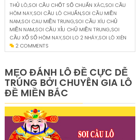
THỦ LÔ
,
SOI CẦU CHỐT SỐ CHUẨN XÁC
,
SOI CẦU
HÔM NAY
,
SOI CẦU LÔ CHUẨN
,
SOI CẦU MIỀN
NAM
,
SOI CAU MIỀN TRUNG
,
SOI CẦU XÍU CHỦ
MIỀN NAM
,
SOI CẦU XỈU CHỦ MIỀN TRUNG
,
SOI
CẦU XỔ SỐ HÔM NAY
,
SOI LO 2 NHÁY
,
SOI LÔ XIÊN
2 COMMENTS
MẸO ĐÁNH LÔ ĐỀ CỰC DỄ
TRÚNG BỞI CHUYÊN GIA LÔ
ĐỀ MIỀN BẮC