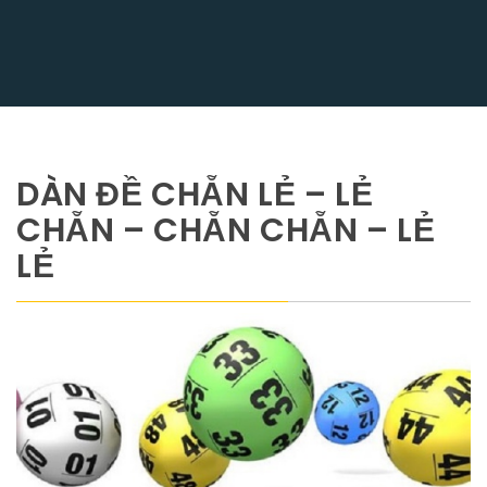
DÀN ĐỀ CHẴN LẺ – LẺ
CHẴN – CHẴN CHẴN – LẺ
LẺ