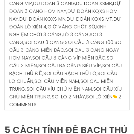
CANG VIP
,
DU DOAN 3 CANG
,
DU DOAN XSMB
,
DỰ
ĐOÁN 3 CÀNG HÔM NAY
,
DỰ ĐOÁN KQXS HÔM
NAY
,
DỰ ĐOÁN KQXS MN
,
DỰ ĐOÁN KQXS MT
,
DỰ
ĐOÁN LÔ XIÊN 4
,
GIỜ VÀNG CHỐT SỐ
,
KINH
NGHIỆM CHƠI 3 CÀNG
,
LÔ 3 CÀNG
,
SOI 3
CÀNG
,
SOI CAU 3 CANG
,
SOI CẦU 3 CÀNG 100
,
SOI
CẦU 3 CÀNG MIỀN BẮC
,
SOI CAU 3 CANG NGAY
HOM NAY
,
SOI CẦU 3 CÀNG VÍP MIỀN BẮC
,
SOI
CẦU 3 MIỀN
,
SOI CẦU BA CÀNG SIÊU VÍP
,
SOI CẦU
BẠCH THỦ ĐỀ
,
SOI CẦU BẠCH THỦ LÔ
,
SOI CẦU
LÔ CHUẨN
,
SOI CẦU MIỀN NAM
,
SOI CAU MIỀN
TRUNG
,
SOI CẦU XÍU CHỦ MIỀN NAM
,
SOI CẦU XỈU
CHỦ MIỀN TRUNG
,
SOI LO 2 NHÁY
,
SOI LÔ XIÊN
2
COMMENTS
5 CÁCH TÍNH ĐỀ BẠCH THỦ