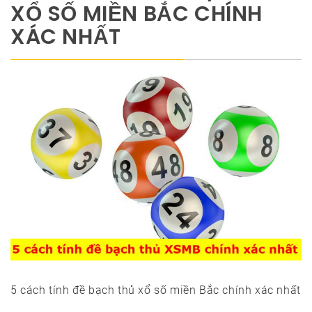
XỔ SỐ MIỀN BẮC CHÍNH
XÁC NHẤT
5 cách tính đề bạch thủ xổ số miền Bắc chính xác nhất