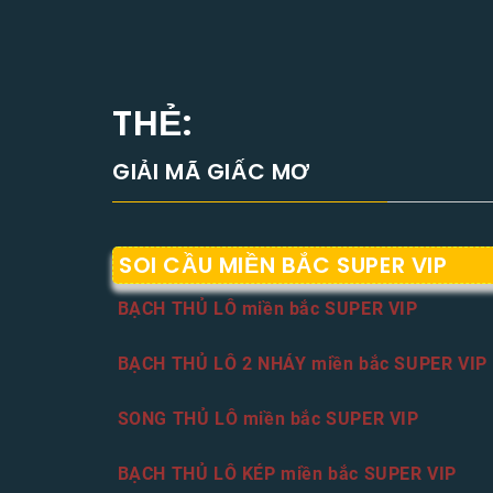
THẺ:
GIẢI MÃ GIẤC MƠ
SOI CẦU MIỀN BẮC SUPER VIP
BẠCH THỦ LÔ miền bắc SUPER VIP
BẠCH THỦ LÔ 2 NHÁY miền bắc SUPER VIP
SONG THỦ LÔ miền bắc SUPER VIP
BẠCH THỦ LÔ KÉP miền bắc SUPER VIP