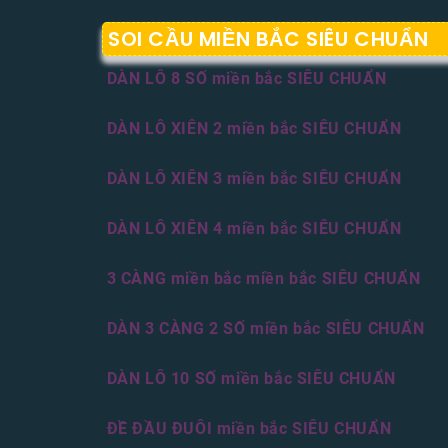
SOI CẦU MIỀN BẮC SIÊU CHUẨN
DÀN LÔ 8 SỐ miền bắc SIÊU CHUẨN
DÀN LÔ XIÊN 2 miền bắc SIÊU CHUẨN
DÀN LÔ XIÊN 3 miền bắc SIÊU CHUẨN
DÀN LÔ XIÊN 4 miền bắc SIÊU CHUẨN
3 CÀNG miền bắc miền bắc SIÊU CHUẨN
DÀN 3 CÀNG 2 SỐ miền bắc SIÊU CHUẨN
DÀN LÔ 10 SỐ miền bắc SIÊU CHUẨN
ĐỀ ĐẦU ĐUÔI miền bắc SIÊU CHUẨN