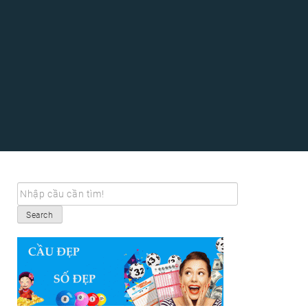
Search