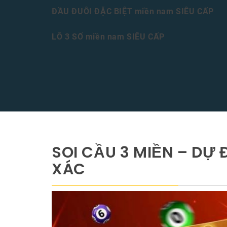
ĐẦU ĐUÔI ĐẶC BIỆT miền nam SIÊU CẤP
LÔ 3 SỐ miền nam SIÊU CẤP
SOI CẦU 3 MIỀN – DỰ
XÁC