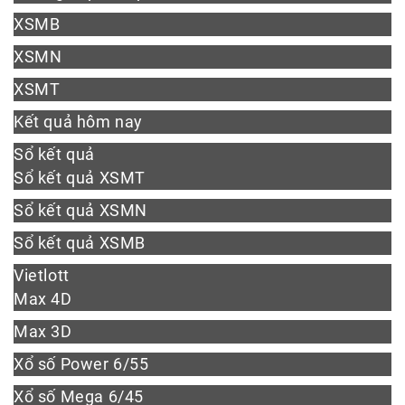
XSMB
XSMN
XSMT
Kết quả hôm nay
Sổ kết quả
Sổ kết quả XSMT
Sổ kết quả XSMN
Sổ kết quả XSMB
Vietlott
Max 4D
Max 3D
Xổ số Power 6/55
Xổ số Mega 6/45