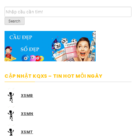
Search
CẬP NHẬT KQXS – TIN HOT MỖI NGÀY
XSMB
XSMN
XSMT