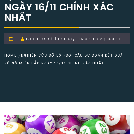
NGÀY 16/11 CHÍNH XÁC
NHẤT
cau lo xsmb hom nay - cau sieu vip xsmb
HOME
NGHIÊN CỨU SỐ LÔ
SOI CẦU DỰ ĐOÁN KẾT QUẢ
XỔ SỐ MIỀN BẮC NGÀY 16/11 CHÍNH XÁC NHẤT