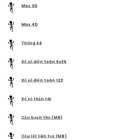
Max 3D
Max 4D
Thống kê
Xổ số điện toán 6x36
Xổ số điện toán 123
Xổ số thần tài
Cầu bạch thủ (MB)
Cầu lật liên tục (MB)