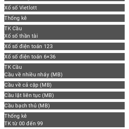
Xổ số Vietlott
Thống kê
TK Cầu
Xổ số thần tài
Xổ số điện toán 123
Xổ số điện toán 6×36
TK Cầu
Cầu về nhiều nháy (MB)
Cầu về cả cặp (MB)
Cầu lật liên tục (MB)
Cầu bạch thủ (MB)
Thống kê
TK từ 00 đến 99