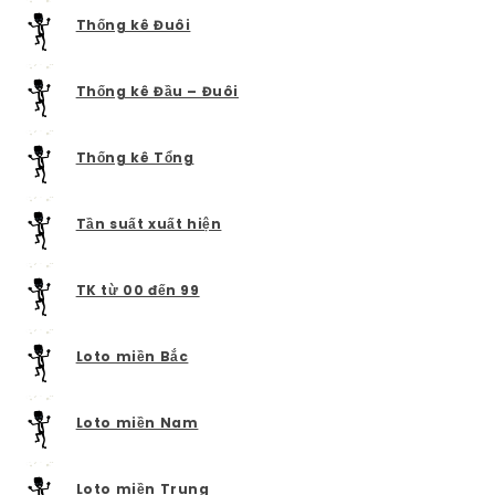
Thống kê Đuôi
Thống kê Đầu – Đuôi
Thống kê Tổng
Tần suất xuất hiện
TK từ 00 đến 99
Loto miền Bắc
Loto miền Nam
Loto miền Trung