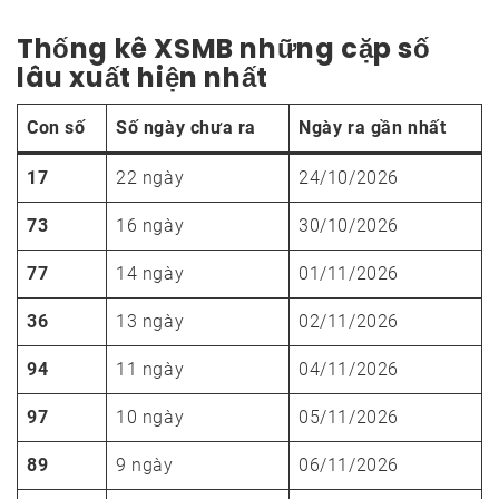
Thống kê XSMB những cặp số
lâu xuất hiện nhất
Con số
Số ngày chưa ra
Ngày ra gần nhất
17
22 ngày
24/10/2026
73
16 ngày
30/10/2026
77
14 ngày
01/11/2026
36
13 ngày
02/11/2026
94
11 ngày
04/11/2026
97
10 ngày
05/11/2026
89
9 ngày
06/11/2026