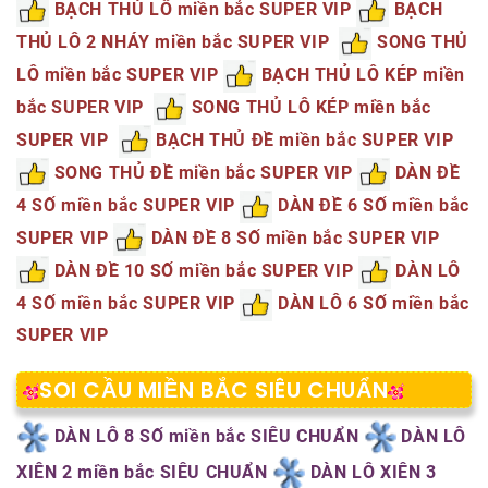
BẠCH THỦ LÔ miền bắc SUPER VIP
BẠCH
THỦ LÔ 2 NHÁY miền bắc SUPER VIP
SONG THỦ
LÔ miền bắc SUPER VIP
BẠCH THỦ LÔ KÉP miền
bắc SUPER VIP
SONG THỦ LÔ KÉP miền bắc
SUPER VIP
BẠCH THỦ ĐỀ miền bắc SUPER VIP
SONG THỦ ĐỀ miền bắc SUPER VIP
DÀN ĐỀ
4 SỐ miền bắc SUPER VIP
DÀN ĐỀ 6 SỐ miền bắc
SUPER VIP
DÀN ĐỀ 8 SỐ miền bắc SUPER VIP
DÀN ĐỀ 10 SỐ miền bắc SUPER VIP
DÀN LÔ
4 SỐ miền bắc SUPER VIP
DÀN LÔ 6 SỐ miền bắc
SUPER VIP
SOI CẦU MIỀN BẮC SIÊU CHUẨN
DÀN LÔ 8 SỐ miền bắc SIÊU CHUẨN
DÀN LÔ
XIÊN 2 miền bắc SIÊU CHUẨN
DÀN LÔ XIÊN 3