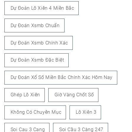
Dự Đoán Lô Xiên 4 Miền Bắc
Dự Đoán Xsmb Chuẩn
Dự Đoán Xsmb Chính Xác
Dự Đoán Xsmb Đặc Biệt
Dự Đoán Xổ Số Miền Bắc Chính Xác Hôm Nay
Ghép Lô Xiên
Giờ Vàng Chốt Số
Không Có Chuyên Mục
Lô Xiên 3
Soi Cau 3 Cang
Soi Cầu 3 Càng 247