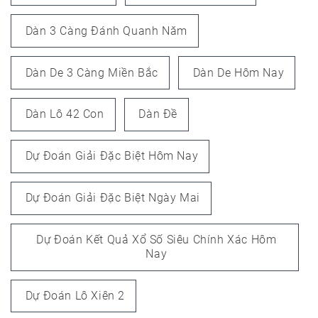
Dàn 3 Càng Đánh Quanh Năm
Dàn De 3 Càng Miền Bắc
Dàn De Hôm Nay
Dàn Lô 42 Con
Dàn Đề
Dự Đoán Giải Đặc Biệt Hôm Nay
Dự Đoán Giải Đặc Biệt Ngày Mai
Dự Đoán Kết Quả Xổ Số Siêu Chính Xác Hôm
Nay
Dự Đoán Lô Xiên 2