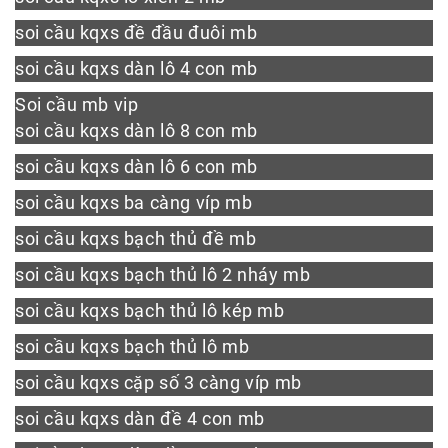
soi cầu kqxs đề đầu đuôi mb
soi cầu kqxs dàn lô 4 con mb
Soi cầu mb vip
soi cầu kqxs dàn lô 8 con mb
soi cầu kqxs dàn lô 6 con mb
soi cầu kqxs ba càng víp mb
soi cầu kqxs bạch thủ đề mb
soi cầu kqxs bạch thủ lô 2 nháy mb
soi cầu kqxs bạch thủ lô kép mb
soi cầu kqxs bạch thủ lô mb
soi cầu kqxs cặp số 3 càng víp mb
soi cầu kqxs dàn đề 4 con mb