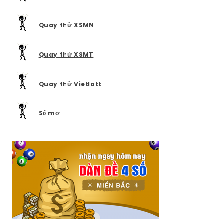
Quay thử XSMN
Quay thử XSMT
Quay thử Vietlott
Sổ mơ