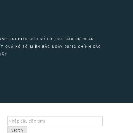
OME
NGHIÊN CỨU SỐ LÔ
SOI CẦU DỰ ĐOÁN
ẾT QUẢ XỔ SỐ MIỀN BẮC NGÀY 08/12 CHÍNH XÁC
HẤT
Search