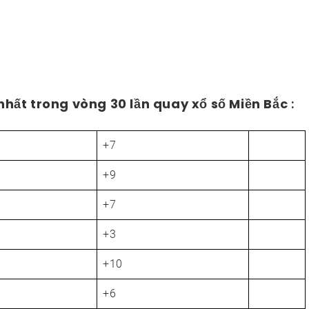
 nhất trong vòng 30 lần quay xổ số Miền Bắc
:
+7
+9
+7
+3
+10
+6