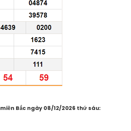
 miền Bắc ngày 08/12/2026 thứ sáu: