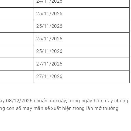
24/11/2026
25/11/2026
25/11/2026
25/11/2026
25/11/2026
27/11/2026
27/11/2026
ày 08/12/2026 chuẩn xác này, trong ngày hôm nay chúng
ững con số may mắn sẽ xuất hiện trong lần mở thưởng