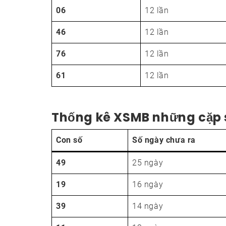
06
12 lần
46
12 lần
76
12 lần
61
12 lần
Thống kê XSMB những cặp s
Con số
Số ngày chưa ra
49
25 ngày
19
16 ngày
39
14 ngày