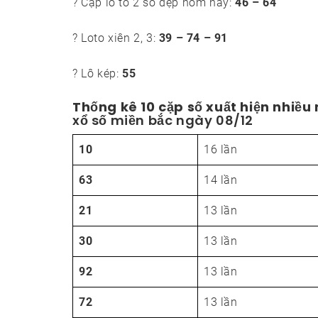
? Cặp lô tô 2 số đẹp hôm nay:
46 – 64
? Loto xiên 2, 3:
39 – 74 – 91
? Lô kép:
55
Thống kê 10 cặp số xuất hiện nhiều
xổ số miền bắc ngày 08/12
10
16 lần
63
14 lần
21
13 lần
30
13 lần
92
13 lần
72
13 lần