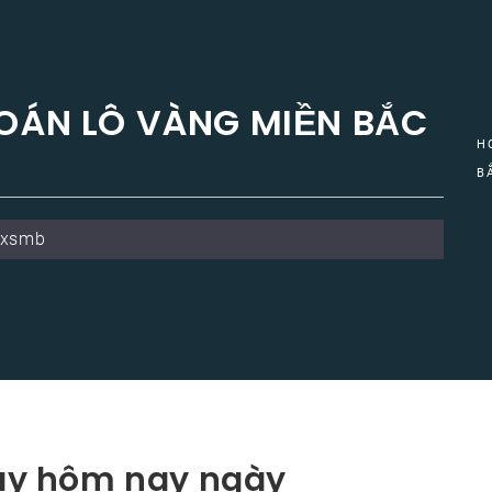
ĐOÁN LÔ VÀNG MIỀN BẮC
H
B
p xsmb
gày hôm nay ngày