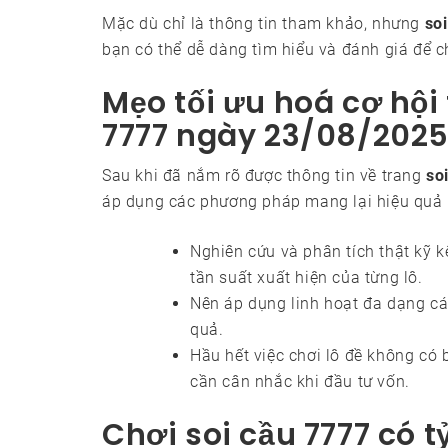
Mặc dù chỉ là thông tin tham khảo, nhưng
so
bạn có thể dễ dàng tìm hiểu và đánh giá để c
Mẹo tối ưu hoá cơ hội
7777 ngày 23/08/202
Sau khi đã nắm rõ được thông tin về trang
so
áp dụng các phương pháp mang lại hiệu quả 
Nghiên cứu và phân tích thật kỹ k
tần suất xuất hiện của từng lô.
Nên áp dụng linh hoạt đa dạng c
quả.
Hầu hết việc chơi lô đề không có
cần cân nhắc khi đầu tư vốn.
Chơi soi cầu 7777 có 