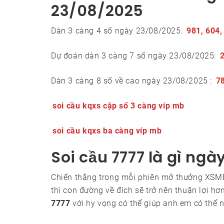
23/08/2025
Dàn 3 càng 4 số ngày 23/08/2025:
981, 604,
Dự đoán dàn 3 càng 7 số ngày 23/08/2025:
2
Dàn 3 càng 8 số về cao ngày 23/08/2025 :
78
soi cầu kqxs cặp số 3 càng víp mb
soi cầu kqxs ba càng víp mb
Soi cầu 7777 là gì ng
Chiến thắng trong mỗi phiên mở thưởng XSMB
thì con đường về đích sẽ trở nên thuận lợi h
7777
với hy vọng có thể giúp anh em có thể 