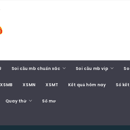
Y
Ủ
Soi cầu mb chuẩn xác
Soi cầu mb vip
So
XSMB
XSMN
XSMT
Kết quả hôm nay
Sổ kết
Quay thử
Sổ mơ