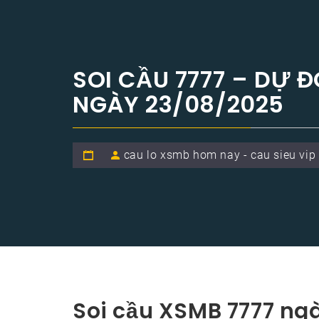
SOI CẦU 7777 – DỰ 
NGÀY 23/08/2025
cau lo xsmb hom nay - cau sieu vi
Soi cầu XSMB 7777 n