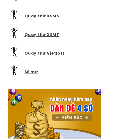
Quay thử XSMN
Quay thử XSMT
Quay thử Vietlott
Sổ mơ