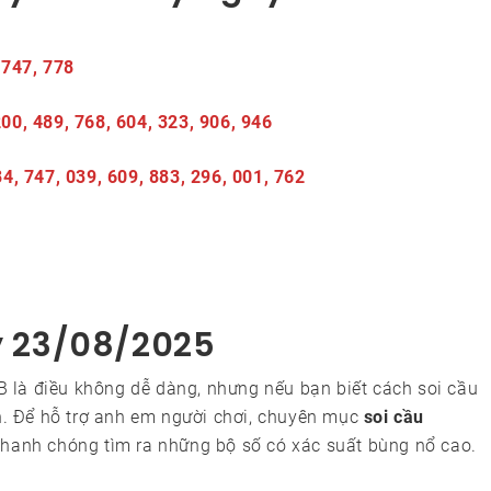
 747, 778
00, 489, 768, 604, 323, 906, 946
4, 747, 039, 609, 883, 296, 001, 762
ày 23/08/2025
 là điều không dễ dàng, nhưng nếu bạn biết cách soi cầu
ơn. Để hỗ trợ anh em người chơi, chuyên mục
soi cầu
nhanh chóng tìm ra những bộ số có xác suất bùng nổ cao.