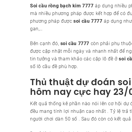
Soi cầu rồng bạch kim 7777
áp dụng nhiều p
mà nhiều phương pháp được kết hợp để có đượ
phương pháp được
soi cầu 7777
áp dụng như t
gan,…
Bên cạnh đó,
soi cầu 7777
còn phải phụ thuộc
được cập nhật mỗi ngày và nhanh nhất để ng
tin tưởng và tham khảo các cặp lô đề ở
soi c
số lô cầu đề phù hợp.
Thủ thuật dự đoán soi
hôm nay cực hay 23/
Kết quả thống kê phần nào nói lên cơ hội dự
đều mang tính lợi nhuận cao nhất . Tỷ lệ tr
người chơi dàn 50 số . Sau đó còn có kết qu