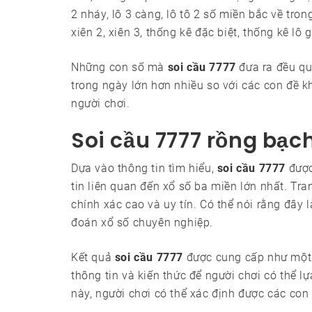
2 nháy, lô 3 càng, lô tô 2 số miền bắc về tr
xiên 2, xiên 3, thống kê đặc biệt, thống kê lô 
Những con số mà
soi cầu 7777
đưa ra đều qua
trong ngày lớn hơn nhiều so với các con đề k
người chơi.
Soi cầu 7777 rồng bạ
Dựa vào thông tin tìm hiểu,
soi cầu 7777
được
tin liên quan đến xổ số ba miền lớn nhất. Tr
chính xác cao và uy tín. Có thể nói rằng đây
đoán xổ số chuyên nghiệp.
Kết quả
soi cầu 7777
được cung cấp như một t
thông tin và kiến thức để người chơi có thể
này, người chơi có thể xác định được các con