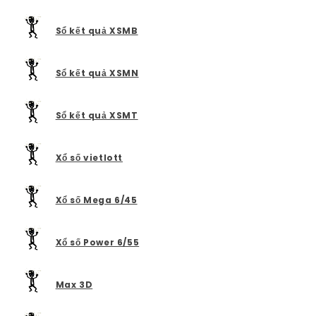
Sổ kết quả XSMB
Sổ kết quả XSMN
Sổ kết quả XSMT
Xổ số vietlott
Xổ số Mega 6/45
Xổ số Power 6/55
Max 3D