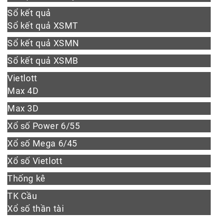
Sổ kết quả
Sổ kết quả XSMT
Sổ kết quả XSMN
Sổ kết quả XSMB
Vietlott
Max 4D
Max 3D
Xổ số Power 6/55
Xổ số Mega 6/45
Xổ số Vietlott
Thống kê
TK Cầu
Xổ số thần tài