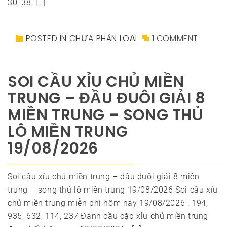
30, 38, […]
POSTED IN CHƯA PHÂN LOẠI
1 COMMENT
SOI CẦU XỈU CHỦ MIỀN
TRUNG – ĐẦU ĐUÔI GIẢI 8
MIỀN TRUNG – SONG THỦ
LÔ MIỀN TRUNG
19/08/2026
Soi cầu xỉu chủ miền trung – đầu đuôi giải 8 miền
trung – song thủ lô miền trung 19/08/2026 Soi cầu xỉu
chủ miền trung miễn phí hôm nay 19/08/2026 : 194,
935, 632, 114, 237 Đánh cầu cặp xỉu chủ miền trung