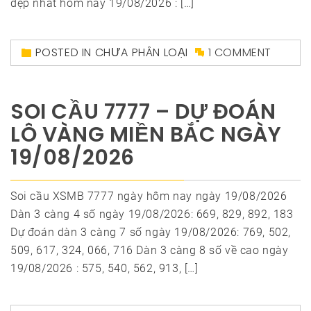
đẹp nhất hôm nay 19/08/2026 : […]
POSTED IN CHƯA PHÂN LOẠI
1 COMMENT
SOI CẦU 7777 – DỰ ĐOÁN
LÔ VÀNG MIỀN BẮC NGÀY
19/08/2026
Soi cầu XSMB 7777 ngày hôm nay ngày 19/08/2026
Dàn 3 càng 4 số ngày 19/08/2026: 669, 829, 892, 183
Dự đoán dàn 3 càng 7 số ngày 19/08/2026: 769, 502,
509, 617, 324, 066, 716 Dàn 3 càng 8 số về cao ngày
19/08/2026 : 575, 540, 562, 913, […]