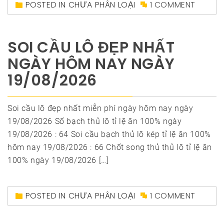
POSTED IN CHƯA PHÂN LOẠI
1 COMMENT
SOI CẦU LÔ ĐẸP NHẤT
NGÀY HÔM NAY NGÀY
19/08/2026
Soi cầu lô đẹp nhất miễn phí ngày hôm nay ngày
19/08/2026 Số bạch thủ lô tỉ lệ ăn 100% ngày
19/08/2026 : 64 Soi cầu bạch thủ lô kép tỉ lệ ăn 100%
hôm nay 19/08/2026 : 66 Chốt song thủ thủ lô tỉ lệ ăn
100% ngày 19/08/2026 […]
POSTED IN CHƯA PHÂN LOẠI
1 COMMENT