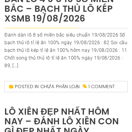
BẮC – BẠCH THỦ LÔ KÉP
XSMB 19/08/2026
Đánh dàn lô 8 số miền bắc siêu chuẩn 19/08/2026 Số
bạch thủ lô tỉ lệ ăn 100% ngày 19/08/2026 : 82 Soi cầu
bạch thủ lô kép tỉ lệ ăn 100% hôm nay 19/08/2026 : 11
Chốt song thủ thủ lô tỉ lệ ăn 100% ngày 19/08/2026 :
89, […]
POSTED IN CHƯA PHÂN LOẠI
1 COMMENT
LÔ XIÊN ĐẸP NHẤT HÔM
NAY – ĐÁNH LÔ XIÊN CON
GÌ ĐẸP NHẤT NGÀY