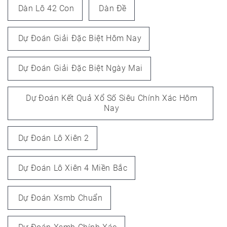
Dàn Lô 42 Con
Dàn Đề
Dự Đoán Giải Đặc Biệt Hôm Nay
Dự Đoán Giải Đặc Biệt Ngày Mai
Dự Đoán Kết Quả Xổ Số Siêu Chính Xác Hôm
Nay
Dự Đoán Lô Xiên 2
Dự Đoán Lô Xiên 4 Miền Bắc
Dự Đoán Xsmb Chuẩn