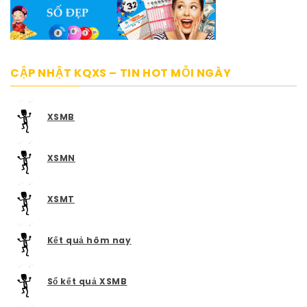
CẬP NHẬT KQXS – TIN HOT MỖI NGÀY
XSMB
XSMN
XSMT
Kết quả hôm nay
Sổ kết quả XSMB