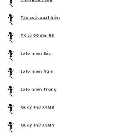
Tần suất xuất hiện
TK từ 00 đến 99
Loto miền Bắc
Loto miền Nam
Loto miền Trung
Quay thử XSMB
Quay thử XSMN