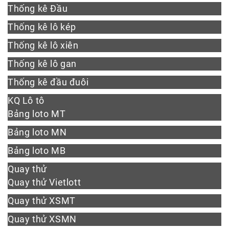
Thống kê Đầu
Thống kê lô kép
Thống kê lô xiên
Thống kê lô gan
Thống kê đầu đuôi
KQ Lô tô
Bảng loto MT
Bảng loto MN
Bảng loto MB
Quay thử
Quay thử Vietlott
Quay thử XSMT
Quay thử XSMN